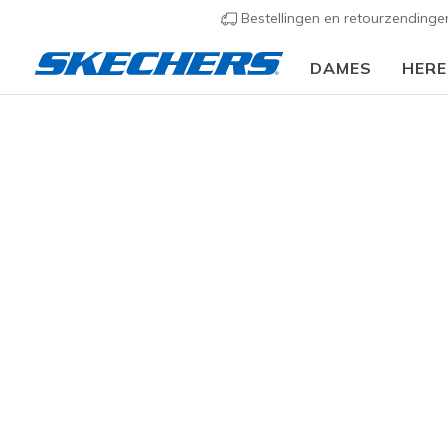
Bestellingen en retourzending
DAMES
HER
Uitverkoop voor jong
Ontdek jongensschoenen tegen verlaagde prij
stevige dagelijkse modellen, vind schoene
met comfortabele ondersteuning voor school
Populaire zoekopdrachten
slip ins
uno
arch fit
bobs