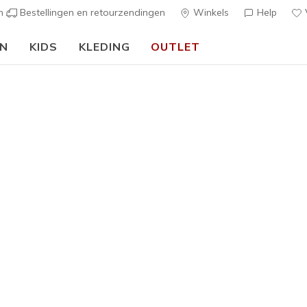
en
Bestellingen en retourzendingen
Winkels
Help
V
EN
KIDS
KLEDING
OUTLET
🎒 Voor het nieuwe schooljaar:
SHOP NU
ens
zen in de Skechers sale. Van sportieve sneakers tot hands-free 
n die actieve dagen aankunnen. Elk paar combineert een duurzaa
, spel en meer.
go walk
bobs
slippers
waterproof