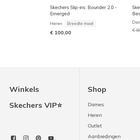
Skechers Slip-ins: Bounder 2.0 -
Ske
Emerged
Be
Da
Heren
Breedte maat
Pri
€ 8
€ 100,00
Winkels
Shop
Skechers VIP⭐
Dames
Heren
Outlet
Aanbiedingen