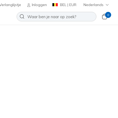
erlanglijstje
Inloggen
BEL | EUR
Nederlands
0
slip-ins en
m ontwerp