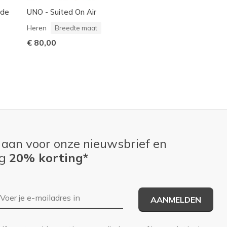
ade
UNO - Suited On Air
BOBS Desert Kiss
Look
Heren
Breedte maat
Dames
Breedte ma
€ 80,00
€ 35,99
-
€ 45,00
 aan voor onze nieuwsbrief en
ng
20% korting*
E-mailadres
AANMELDEN