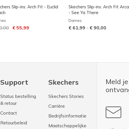
chers Slip-ins: Arch Fit - Euclid
Skechers Slip-ins: Arch Fit Arc
ach
- See Ya There
mes
Dames
js verlaagd van
0,00
naar
€ 55,99
€ 61,99
-
€ 90,00
Meld je
Support
Skechers
ontva
Status bestelling
Skechers Stories
& retour
Carrière
Contact
Bedrijfsinformatie
Retourbeleid
Maatschappelijke