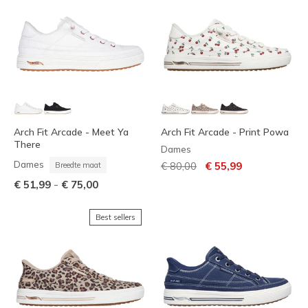
Arch Fit Arcade - Meet Ya
Arch Fit Arcade - Print Powa
There
Dames
Prijs verlaagd van
naar
Dames
€ 80,00
€ 55,99
Breedte maat
-
€ 51,99
€ 75,00
Best sellers