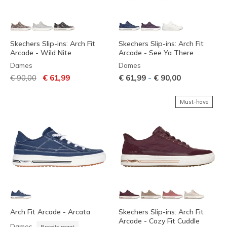
Skechers Slip-ins: Arch Fit
Skechers Slip-ins: Arch Fit
Arcade - Wild Nite
Arcade - See Ya There
Dames
Dames
Prijs verlaagd van
naar
-
€ 90,00
€ 61,99
€ 61,99
€ 90,00
Must-have
Arch Fit Arcade - Arcata
Skechers Slip-ins: Arch Fit
Arcade - Cozy Fit Cuddle
Dames