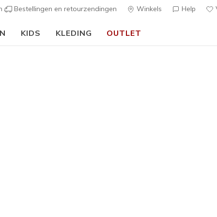
en
Bestellingen en retourzendingen
Winkels
Help
V
EN
KIDS
KLEDING
OUTLET
🎒 Voor het nieuwe schooljaar:
SHOP NU
esschoenen met Veters
nen voor meisjes zijn een absolute must. Skechers heeft ze alle
t stijlvolle boots voor speciale gelegenheden. Kies voor opvallen
warte meisjes veterschoenen voor een veelzijdige styling.
ten