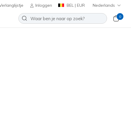
erlanglijstje
Inloggen
BEL | EUR
Nederlands
0
maal, van coole sneakers voor
de, kleurrijke schoenen of voor
Sorteren op