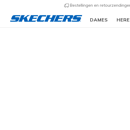
Bestellingen en retourzending
DAMES
HER
Meisj
CATEGORIE
Veterschoe
elke dag to
klassieke z
MAAT
44 resulta
LEEFTIJDSGROEP
PEUTER MATEN