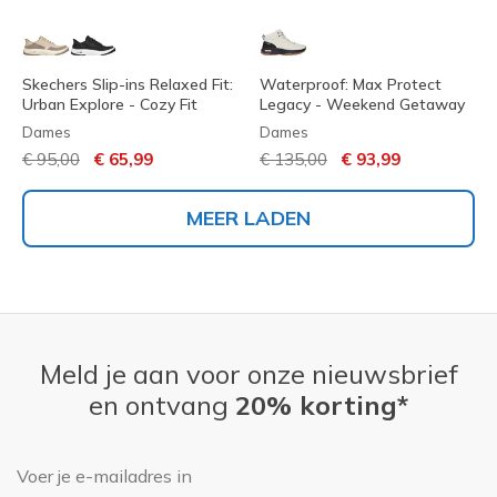
Skechers Slip-ins Relaxed Fit:
Waterproof: Max Protect
Urban Explore - Cozy Fit
Legacy - Weekend Getaway
Dames
Dames
Prijs verlaagd van
naar
Prijs verlaagd van
naar
€ 95,00
€ 65,99
€ 135,00
€ 93,99
MEER LADEN
Meld je aan voor onze nieuwsbrief
en ontvang
20% korting*
E-mailadres