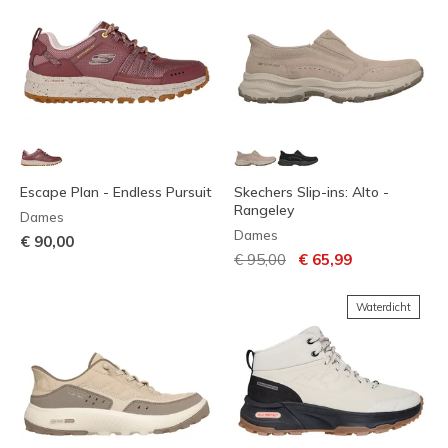
Escape Plan - Endless Pursuit
Skechers Slip-ins: Alto -
Rangeley
Dames
Dames
€ 90,00
Prijs verlaagd van
naar
€ 95,00
€ 65,99
Waterdicht