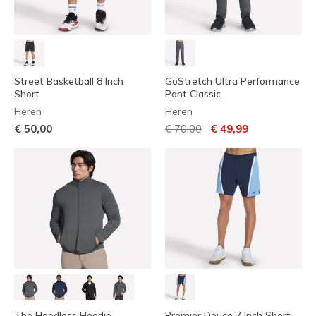
Street Basketball 8 Inch
GoStretch Ultra Performance
Short
Pant Classic
Heren
Heren
Prijs verlaagd van
naar
€ 50,00
€ 70,00
€ 49,99
The Hoodless Hoodie
Premier Deuce 7 Inch Short