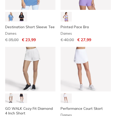
Destination Short Sleeve Tee
Printed Pace Bra
Dames
Dames
Prijs verlaagd van
naar
Prijs verlaagd van
naar
€ 35,00
€ 23,99
€ 40,00
€ 27,99
GO WALK Cozy Fit Diamond
Performance Court Skort
4 Inch Short
Dames