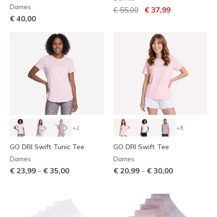
Dames
Prijs verlaagd van
naar
€ 55,00
€ 37,99
€ 40,00
+2
+8
GO DRI Swift Tunic Tee
GO DRI Swift Tee
Dames
Dames
-
-
€ 23,99
€ 35,00
€ 20,99
€ 30,00