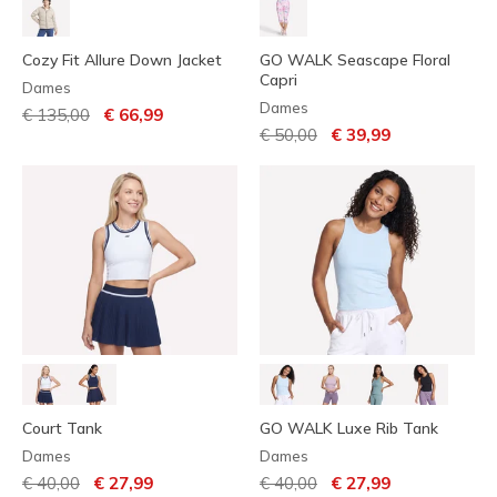
Cozy Fit Allure Down Jacket
GO WALK Seascape Floral
Capri
Dames
Dames
Prijs verlaagd van
naar
€ 135,00
€ 66,99
Prijs verlaagd van
naar
€ 50,00
€ 39,99
Court Tank
GO WALK Luxe Rib Tank
Dames
Dames
Prijs verlaagd van
naar
Prijs verlaagd van
naar
€ 40,00
€ 27,99
€ 40,00
€ 27,99