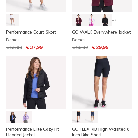
+7
Performance Court Skort
GO WALK Everywhere Jacket
Dames
Dames
Prijs verlaagd van
naar
Prijs verlaagd van
naar
€ 55,00
€ 37,99
€ 60,00
€ 29,99
Performance Elite Cozy Fit
GO FLEX RIB High Waisted 8
Hooded Jacket
Inch Bike Short