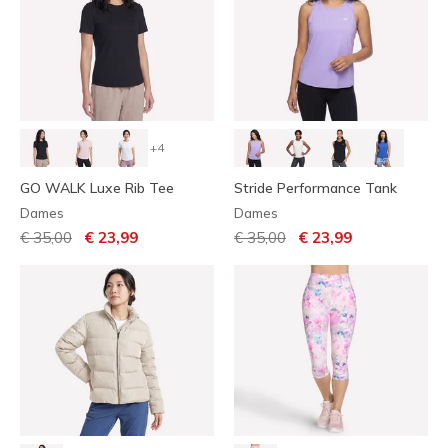
+4
GO WALK Luxe Rib Tee
Stride Performance Tank
Dames
Dames
Prijs verlaagd van
naar
Prijs verlaagd van
naar
€ 35,00
€ 23,99
€ 35,00
€ 23,99