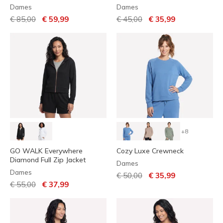
Dames
Dames
Prijs verlaagd van
naar
Prijs verlaagd van
naar
€ 85,00
€ 59,99
€ 45,00
€ 35,99
+8
GO WALK Everywhere
Cozy Luxe Crewneck
Diamond Full Zip Jacket
Dames
Dames
Prijs verlaagd van
naar
€ 50,00
€ 35,99
Prijs verlaagd van
naar
€ 55,00
€ 37,99