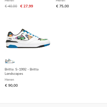
Heren
Heren
Prijs verlaagd van
naar
€ 40,00
€ 27,99
€ 75,00
Britto: S-1992 - Britto
Landscapes
Heren
€ 90,00