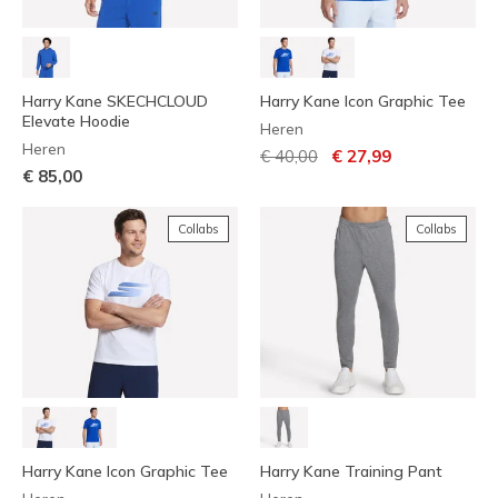
Harry Kane SKECHCLOUD
Harry Kane Icon Graphic Tee
Elevate Hoodie
Heren
Heren
Prijs verlaagd van
naar
€ 40,00
€ 27,99
€ 85,00
Collabs
Collabs
Harry Kane Icon Graphic Tee
Harry Kane Training Pant