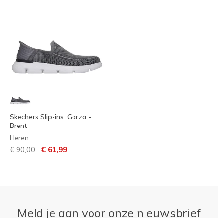
Skechers Slip-ins: Garza -
Brent
Heren
Prijs verlaagd van
naar
€ 90,00
€ 61,99
Meld je aan voor onze nieuwsbrief