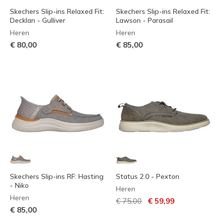
Skechers Slip-ins Relaxed Fit:
Skechers Slip-ins Relaxed Fit:
Decklan - Gulliver
Lawson - Parasail
Heren
Heren
€ 80,00
€ 85,00
Skechers Slip-ins RF: Hasting
Status 2.0 - Pexton
- Niko
Heren
Heren
Prijs verlaagd van
naar
€ 75,00
€ 59,99
€ 85,00