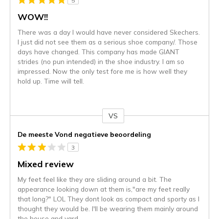
5
WOW!!
There was a day I would have never considered Skechers.
I just did not see them as a serious shoe company/. Those
days have changed. This company has made GIANT
strides (no pun intended) in the shoe industry. I am so
impressed. Now the only test fore me is how well they
hold up. Time will tell.
VS
Je
content
De meeste Vond negatieve beoordeling
wordt
3
momenteel
gemigreerd
Mixed review
naar
My feet feel like they are sliding around a bit. The
de
appearance looking down at them is,"are my feet really
niejee
that long?" LOL They dont look as compact and sporty as I
page_id.
thought they would be. I'll be wearing them mainly around
Je
the house and yard.