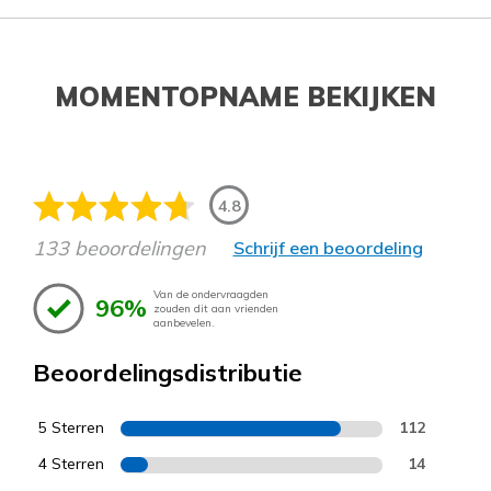
MOMENTOPNAME BEKIJKEN
4.8
133 beoordelingen
Schrijf een beoordeling
Van de ondervraagden
96%
zouden dit aan vrienden
aanbevelen.
Beoordelingsdistributie
5 Sterren
112
4 Sterren
14