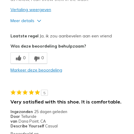
Vertaling weergeven
Meer details
Pluspunten
Laatste regel
Ja, ik zou aanbevelen aan een vriend
Attractive Design
Was deze beoordeling behulpzaam?
Breathe Well
0
0
Comfortable
Markeer deze beoordeling
Stylish
Beste toepassingen
5
Casual Wear
Very satisfied with this shoe. It is comfortable.
Going Out
Ingezonden
25 dagen geleden
Door
Telluride
Special Occasions
van
Dana Point, CA
Describe Yourself
Casual
Width
Feels true to width
Beoordeeld op