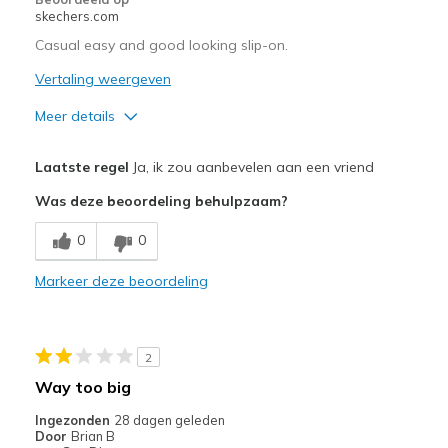
skechers.com
Sizing
Feels true to size
View On Shoes
Shoes are for Wearing
Casual easy and good looking slip-on.
Vertaling weergeven
Meer details
Pluspunten
Laatste regel
Ja, ik zou aanbevelen aan een vriend
Attractive Design
Was deze beoordeling behulpzaam?
Breathe Well
0
0
Comfortable
Markeer deze beoordeling
Stylish
Beste toepassingen
2
Casual Wear
Way too big
Going Out
Ingezonden
28 dagen geleden
Door
Brian B