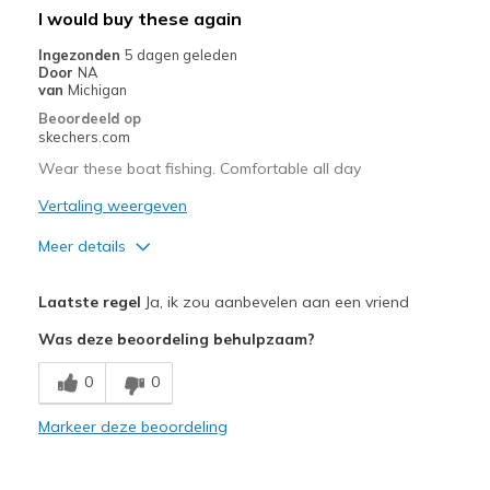
Beste toepassingen
I would buy these again
Casual Wear
Ingezonden
5 dagen geleden
Door
NA
Going Out
van
Michigan
Beoordeeld op
Special Occasions
skechers.com
Travel
Wear these boat fishing. Comfortable all day
Vertaling weergeven
Width
Feels true to width
Sizing
Feels true to size
Meer details
View On Shoes
I'm Into Shoes
Pluspunten
Laatste regel
Ja, ik zou aanbevelen aan een vriend
Attractive Design
Was deze beoordeling behulpzaam?
Comfortable
0
0
Stylish
Markeer deze beoordeling
Beste toepassingen
Casual Wear