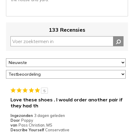
kunt
de
status
van
je
133 Recensies
migratie
controleren
op
deze
page
of
door
<a
href="javascript:location.href=location.pathname;">hier</a>
de
5
page
Love these shoes . I would order another pair if
met
they had th
de
Ingezonden
3 dagen geleden
migratiegeschiedenis
Door
Poppy
van
van
Pass Christian, MS
de
Describe Yourself
Conservative