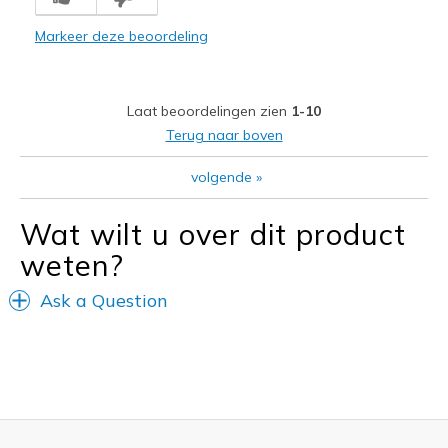
Need Break In
Markeer deze beoordeling
Beste toepassingen
Special Occasions
Laat beoordelingen zien
1-10
Width
Feels true to width
Terug naar boven
Sizing
Feels true to size
View On Shoes
Shoes are for Wearing
volgende
»
Wat wilt u over dit product
weten?
Ask a Question