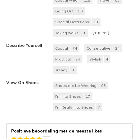
Casual Wear
125
Travel
53
Going Out
50
Special Occasions
13
[+
meer
]
Taking walks
1
Describe Yourself
Casual
74
Conservative
24
Practical
24
Stylish
4
Trendy
1
View On Shoes
Shoes are for Wearing
96
I'm Into Shoes
17
I'm Really Into Shoes
7
Positieve beoordeling met de meeste likes