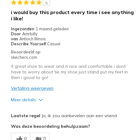
Sizing
Feels full size too big
5
i would buy this product every time i see anything
i like!
Ingezonden
1 maand geleden
Door
Amrbilly
van
Antioch Illinois
Describe Yourself
Casual
Beoordeeld op
skechers.com
it great shoe to wear and it nice and comfortable i dont
have to worry about tie my shoe just stand put my feet in
then i good to go!
Vertaling weergeven
Meer details
Pluspunten
Laatste regel
Ja, ik zou aanbevelen aan een vriend
Comfortable
Was deze beoordeling behulpzaam?
Minpunten
0
0