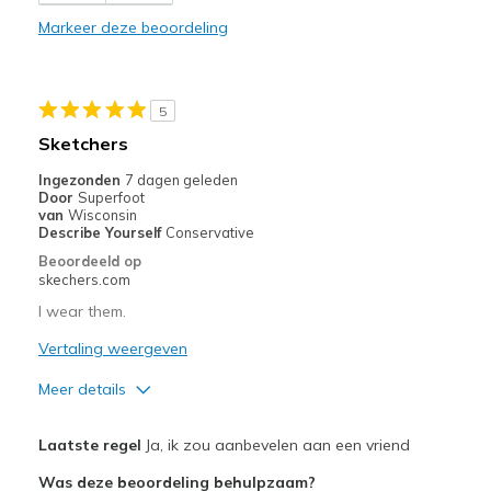
Stylish
Markeer deze beoordeling
Minpunten
Needs to be offered in wide width
5
Beste toepassingen
Sketchers
Casual Wear
Ingezonden
7 dagen geleden
Door
Superfoot
Going Out
van
Wisconsin
Describe Yourself
Conservative
Travel
Beoordeeld op
skechers.com
Width
Feels too narrow
I wear them.
Sizing
Feels true to size
View On Shoes
Vertaling weergeven
Shoes are for Wearing
Meer details
Pluspunten
Laatste regel
Ja, ik zou aanbevelen aan een vriend
Attractive Design
Was deze beoordeling behulpzaam?