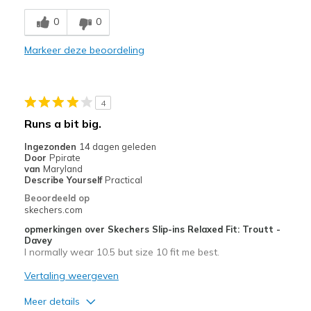
Comfortable
0
0
Durable
Markeer deze beoordeling
Stylish
Minpunten
4
None
Runs a bit big.
Beste toepassingen
Ingezonden
14 dagen geleden
Door
Ppirate
Casual Wear
van
Maryland
Describe Yourself
Practical
Going Out
Beoordeeld op
skechers.com
Travel
opmerkingen over Skechers Slip-ins Relaxed Fit: Troutt -
Davey
Width
Feels true to width
I normally wear 10.5 but size 10 fit me best.
Sizing
Feels true to size
Vertaling weergeven
View On Shoes
Shoes are for Wearing
Meer details