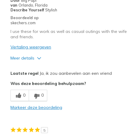
Door
Big Papi
Going Out
van
Orlando, Florida
Describe Yourself
Stylish
Travel
Beoordeeld op
skechers.com
Width
Feels true to width
I use these for work as well as casual outings with the wife
Sizing
Feels true to size
and friends.
View On Shoes
Shoes are for Wearing
Vertaling weergeven
Meer details
Pluspunten
Laatste regel
Ja, ik zou aanbevelen aan een vriend
Attractive Design
Was deze beoordeling behulpzaam?
Breathe Well
0
0
Comfortable
Markeer deze beoordeling
Durable
Stylish
5