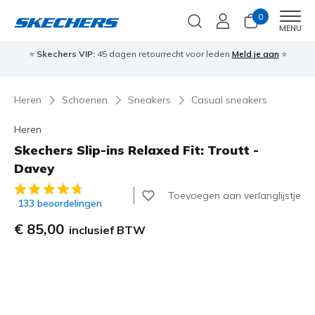
0
Men
MENU
⭐
Skechers VIP:
45 dagen retourrecht voor leden
Meld je aan
⭐
🎁
Heren
Schoenen
Sneakers
Casual sneakers
Heren
Skechers Slip-ins Relaxed Fit: Troutt -
Davey
4,6 van de 5 klantbeoordelingen
Toevoegen aan verlanglijstje
133 beoordelingen
€ 85,00
inclusief BTW