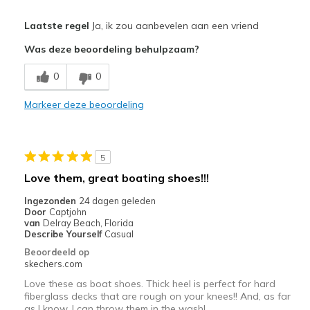
Pluspunten
Laatste regel
Ja, ik zou aanbevelen aan een vriend
Attractive Design
Was deze beoordeling behulpzaam?
Comfortable
0
0
Beste toepassingen
Markeer deze beoordeling
Casual Wear
Travel
5
Width
Feels true to width
Love them, great boating shoes!!!
Sizing
Feels half size too big
Ingezonden
24 dagen geleden
View On Shoes
Shoes are for Wearing
Door
Captjohn
van
Delray Beach, Florida
Describe Yourself
Casual
Beoordeeld op
skechers.com
Love these as boat shoes. Thick heel is perfect for hard
fiberglass decks that are rough on your knees!! And, as far
as I know, I can throw them in the wash!