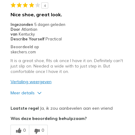
4
Width
Feels true to width
Nice shoe, great look.
Sizing
Feels true to size
Ingezonden
5 dagen geleden
View On Shoes
Shoes are for Wearing
Door
Atlantian
van
Kentucky
Describe Yourself
Practical
Beoordeeld op
skechers.com
It is a great shoe, fits ok once I have it on. Definitely can't
just slip on. Needed a wide with to just step in. But
comfortable once I have it on.
Vertaling weergeven
Meer details
Pluspunten
Laatste regel
Ja, ik zou aanbevelen aan een vriend
Attractive Design
Was deze beoordeling behulpzaam?
Breathe Well
0
0