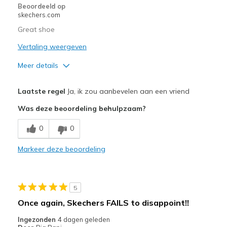
page_id
Beoordeeld op
te
skechers.com
bezoeken.
Great shoe
Vertaling weergeven
Meer details
Pluspunten
Laatste regel
Ja, ik zou aanbevelen aan een vriend
Attractive Design
Was deze beoordeling behulpzaam?
Breathe Well
0
0
Comfortable
Markeer deze beoordeling
Durable
Stylish
5
Beste toepassingen
Once again, Skechers FAILS to disappoint!!
Casual Wear
Ingezonden
4 dagen geleden