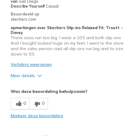
Width
Feels true to width
van
San Diego
Describe Yourself
Casual
Sizing
Feels true to size
Beoordeeld op
View On Shoes
Shoes are for Wearing
skechers.com
opmerkingen over Skechers Slip-ins Relaxed Fit: Troutt -
Davey
These sizes run too big. I wear a 10.5 and both slip-ons
that I bought looked huge on my feet. I went to the store
and the sales person said all slip-ons run big and to size
down to 9.5.
Vertaling weergeven
Meer details
Pluspunten
Was deze beoordeling behulpzaam?
Attractive Design
0
0
Beste toepassingen
Markeer deze beoordeling
Casual Wear
Width
Feels true to width