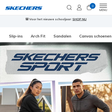
0
Men
MENU
🎒 Voor het nieuwe schooljaar:
SHOP NU
Slip-ins
Arch Fit
Sandalen
Canvas schoenen