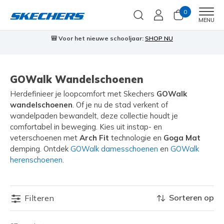
0
Men
MENU
🎒 Voor het nieuwe schooljaar:
SHOP NU
GOWalk Wandelschoenen
Herdefinieer je loopcomfort met Skechers
GOWalk
wandelschoenen
. Of je nu de stad verkent of
wandelpaden bewandelt, deze collectie houdt je
comfortabel in beweging. Kies uit instap- en
veterschoenen met
Arch Fit
technologie en
Goga Mat
demping. Ontdek
GOWalk damesschoenen
en
GOWalk
herenschoenen
.
Sorteren op
Filteren