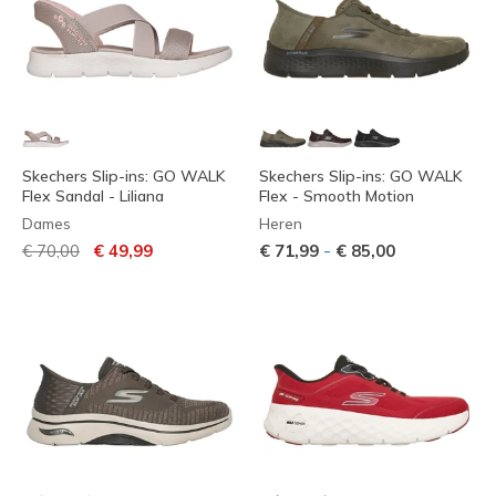
Skechers Slip-ins: GO WALK
Skechers Slip-ins: GO WALK
Flex Sandal - Liliana
Flex - Smooth Motion
Dames
Heren
Prijs verlaagd van
naar
-
€ 70,00
€ 49,99
€ 71,99
€ 85,00