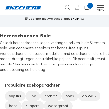
0
Men
MENU
OP NU
⭐
Skechers VIP:
45 dagen retourrecht voor leden
Me
Herenschoenen Sale
Ontdek herenschoenen tegen verlaagde prijzen in de Skechers
sale. Van gedempte sneakers tot hands-free slip-ins,
wandelschoenen en casual modellen, vind de schoenen die je het
meest draagt tegen aantrekkelijke prijzen. Elk paar is uitgerust
met de Skechers comforttechnologieën voor langdurige
ondersteuning de hele dag.
Populaire zoekopdrachten
slip ins
uno
arch fit
bobs
go walk
bobs
slippers
waterproof