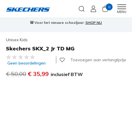
0
Men
MENU
🎒 Voor het nieuwe schooljaar:
SHOP NU
Unisex Kids
Skechers SKX_2 Jr TD MG
4,6 van de 5 klantbeoordelingen
Toevoegen aan verlanglijstje
Geen beoordelingen
Prijs verlaagd van
€ 50,00
naar
€ 35,99
inclusief BTW