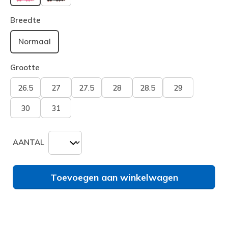
geselecteerd
Breedte
Normaal
Grootte
26.5
27
27.5
28
28.5
29
30
31
AANTAL
Toevoegen aan winkelwagen