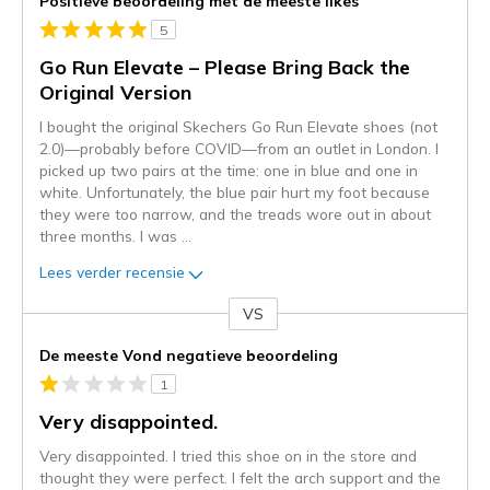
Positieve beoordeling met de meeste likes
5
Go Run Elevate – Please Bring Back the
Original Version
I bought the original Skechers Go Run Elevate shoes (not
2.0)—probably before COVID—from an outlet in London. I
picked up two pairs at the time: one in blue and one in
white. Unfortunately, the blue pair hurt my foot because
they were too narrow, and the treads wore out in about
three months. I was
...
Lees verder recensie
VS
Je
content
De meeste Vond negatieve beoordeling
wordt
1
momenteel
gemigreerd
Very disappointed.
naar
Very disappointed. I tried this shoe on in the store and
de
thought they were perfect. I felt the arch support and the
niejee