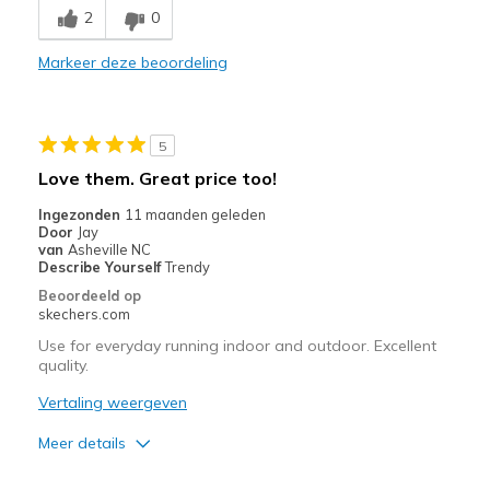
2
0
Comfortable
Markeer deze beoordeling
Durable
Stylish
5
Beste toepassingen
Love them. Great price too!
Casual Wear
Ingezonden
11 maanden geleden
Door
Jay
Travel
van
Asheville NC
Describe Yourself
Trendy
Width
Feels true to width
Beoordeeld op
skechers.com
Sizing
Feels true to size
View On Shoes
I'm Into Shoes
Use for everyday running indoor and outdoor. Excellent
quality.
Vertaling weergeven
Meer details
Pluspunten