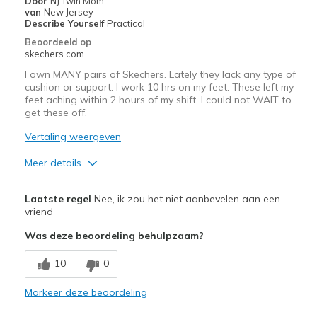
Door
NJ Twin Mom
van
New Jersey
Casual Wear
Describe Yourself
Practical
Beoordeeld op
Going Out
skechers.com
Travel
I own MANY pairs of Skechers. Lately they lack any type of
cushion or support. I work 10 hrs on my feet. These left my
Walking
feet aching within 2 hours of my shift. I could not WAIT to
get these off.
Width
Feels too narrow
Vertaling weergeven
Sizing
Feels true to size
Meer details
View On Shoes
I'm Into Shoes
Pluspunten
Laatste regel
Nee, ik zou het niet aanbevelen aan een
Attractive Design
vriend
Was deze beoordeling behulpzaam?
Minpunten
Poor Cushioning
10
0
Beste toepassingen
Markeer deze beoordeling
Casual Wear