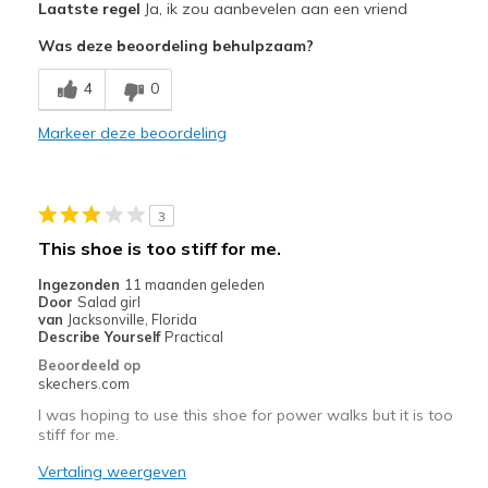
Laatste regel
Ja, ik zou aanbevelen aan een vriend
Attractive Design
Was deze beoordeling behulpzaam?
Breathe Well
4
0
Comfortable
Markeer deze beoordeling
Durable
Stylish
3
Beste toepassingen
This shoe is too stiff for me.
Running
Ingezonden
11 maanden geleden
Door
Salad girl
Width
Feels true to width
van
Jacksonville, Florida
Describe Yourself
Practical
Sizing
Feels true to size
Beoordeeld op
View On Shoes
Shoes are for Wearing
skechers.com
I was hoping to use this shoe for power walks but it is too
stiff for me.
Vertaling weergeven