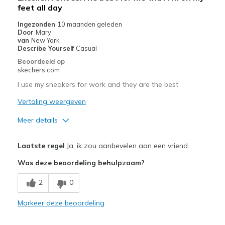
feet all day
Travel
Ingezonden
10 maanden geleden
Work
Door
Mary
van
New York
Width
Describe Yourself
Casual
Feels true to width
Sizing
Feels true to size
Beoordeeld op
skechers.com
View On Shoes
I'm Into Shoes
I use my sneakers for work and they are the best
Vertaling weergeven
Meer details
Pluspunten
Laatste regel
Ja, ik zou aanbevelen aan een vriend
Attractive Design
Was deze beoordeling behulpzaam?
Breathe Well
2
0
Comfortable
Markeer deze beoordeling
Durable