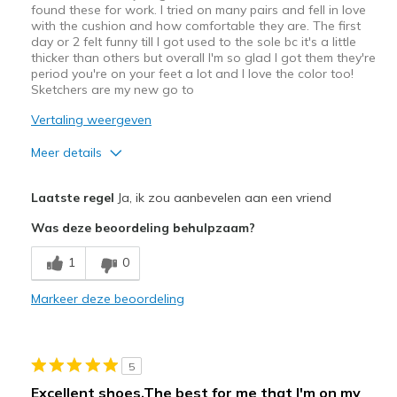
found these for work. I tried on many pairs and fell in love
with the cushion and how comfortable they are. The first
day or 2 felt funny till I got used to the sole bc it's a little
thicker than others but overall I'm so glad I got them they're
period you're on your feet a lot and I love the color too!
Sketchers are my new go to
Vertaling weergeven
Meer details
Pluspunten
Laatste regel
Ja, ik zou aanbevelen aan een vriend
Attractive Design
Was deze beoordeling behulpzaam?
Comfortable
1
0
Durable
Markeer deze beoordeling
Stylish
Beste toepassingen
5
Casual Wear
Excellent shoes.The best for me that I'm on my