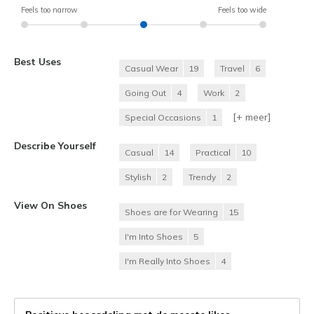
Feels too narrow
Feels too wide
Best Uses
Casual Wear
19
Travel
6
Going Out
4
Work
2
[+
meer
]
Special Occasions
1
Describe Yourself
Casual
14
Practical
10
Stylish
2
Trendy
2
View On Shoes
Shoes are for Wearing
15
I'm Into Shoes
5
I'm Really Into Shoes
4