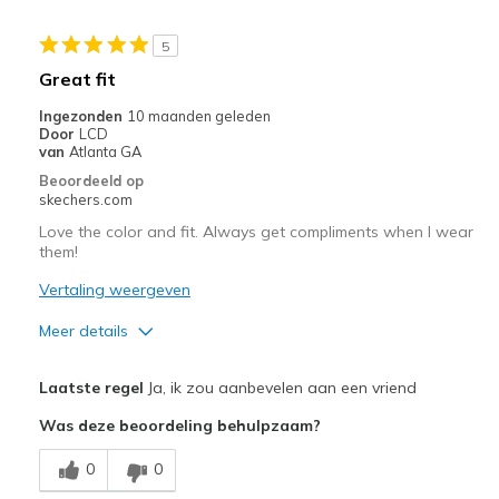
Width
Feels true to width
5
Sizing
Feels true to size
Great fit
View On Shoes
I'm Really Into Shoes
Ingezonden
10 maanden geleden
Door
LCD
van
Atlanta GA
Beoordeeld op
skechers.com
Love the color and fit. Always get compliments when I wear
them!
Vertaling weergeven
Meer details
Width
Feels true to width
Laatste regel
Ja, ik zou aanbevelen aan een vriend
Sizing
Feels true to size
Was deze beoordeling behulpzaam?
0
0