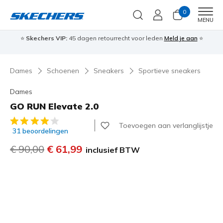
0
Men
MENU
⭐
Skechers VIP:
45 dagen retourrecht voor leden
Meld je aan
⭐
🎁
Dames
Schoenen
Sneakers
Sportieve sneakers
Dames
GO RUN Elevate 2.0
4,7 van de 5 klantbeoordelingen
Toevoegen aan verlanglijstje
31 beoordelingen
Prijs verlaagd van
€ 90,00
naar
€ 61,99
inclusief BTW