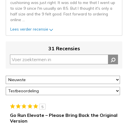
cushioning was just right. It was odd to me that I went up
page_id.
to size 9 since I'm usually an 8.5. But I thought it's only a
Je
half size and the 9 felt good. Fast forward to ordering
kunt
online
...
de
status
Lees verder recensie
van
je
migratie
31 Recensies
controleren
op
deze
page
of
door
<a
href="javascript:location.href=location.pathname;">hier</a>
de
page
5
met
Go Run Elevate – Please Bring Back the Original
de
Version
migratiegeschiedenis