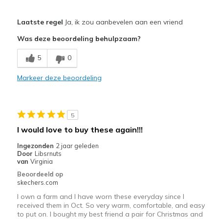
Pluspunten
Laatste regel
Ja, ik zou aanbevelen aan een vriend
Attractive Design
Was deze beoordeling behulpzaam?
Comfortable
5
0
Beste toepassingen
Markeer deze beoordeling
Everywhere, all the time
Width
Feels true to width
5
Sizing
Feels true to size
I would love to buy these again!!!
View On Shoes
Shoes are for Wearing
Ingezonden
2 jaar geleden
Door
Libsrnuts
van
Virginia
Beoordeeld op
skechers.com
I own a farm and I have worn these everyday since I
received them in Oct. So very warm, comfortable, and easy
to put on. I bought my best friend a pair for Christmas and