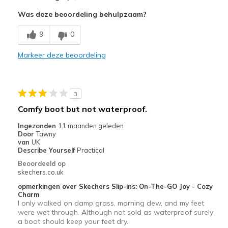
Attractive Design
Was deze beoordeling behulpzaam?
Comfortable
9
0
So, so, very comfy!
Markeer deze beoordeling
Stylish
Minpunten
3
They can be quite warm so I wear thinner socks!
Comfy boot but not waterproof.
Wear Out Quickly
Ingezonden
11 maanden geleden
Door
Tawny
Beste toepassingen
van
UK
Describe Yourself
Practical
Anytime for comfort & warmth!
Beoordeeld op
skechers.co.uk
Casual Wear
opmerkingen over Skechers Slip-ins: On-The-GO Joy - Cozy
Charm
Going Out
I only walked on damp grass, morning dew, and my feet
were wet through. Although not sold as waterproof surely
Special Occasions
a boot should keep your feet dry.