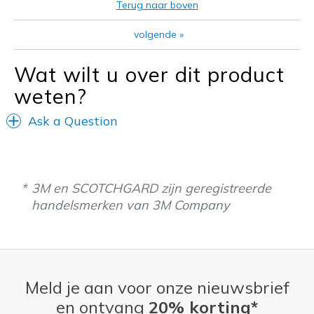
Beste toepassingen
Terug naar boven
Casual Wear
volgende
»
Going Out
Wat wilt u over dit product
Travel
weten?
Width
Feels true to width
Ask a Question
View On Shoes
Shoes are for Wearing
3M en SCOTCHGARD zijn geregistreerde
handelsmerken van 3M Company
Meld je aan voor onze nieuwsbrief
en ontvang
20% korting*