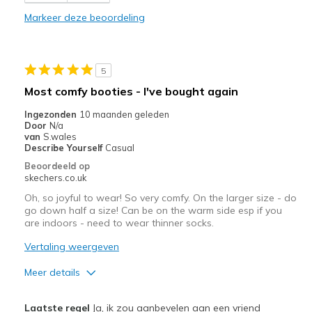
Markeer deze beoordeling
5
Most comfy booties - I've bought again
Ingezonden
10 maanden geleden
Door
N/a
van
S.wales
Describe Yourself
Casual
Beoordeeld op
skechers.co.uk
Oh, so joyful to wear! So very comfy. On the larger size - do
go down half a size! Can be on the warm side esp if you
are indoors - need to wear thinner socks.
Vertaling weergeven
Meer details
Pluspunten
Laatste regel
Ja, ik zou aanbevelen aan een vriend