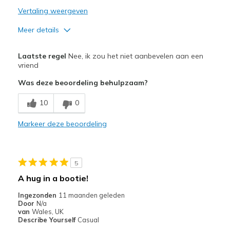
Travel
Vertaling weergeven
Width
Feels true to width
Meer details
Sizing
Feels half size too big
Pluspunten
View On Shoes
I'm Into Shoes
Laatste regel
Nee, ik zou het niet aanbevelen aan een
Attractive Design
vriend
Was deze beoordeling behulpzaam?
Comfortable
10
0
Stylish
Markeer deze beoordeling
Beste toepassingen
Going Out
View On Shoes
Shoes are for Wearing
5
A hug in a bootie!
Ingezonden
11 maanden geleden
Door
N/a
van
Wales, UK
Describe Yourself
Casual