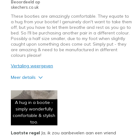
Beoordeeld op
skechers.co.uk
These booties are amazingly comfortable. They equate to
a hug from your bootie! I genuinely don't want to take them
off, but you have to let them breathe and rest as you go to
bed. So I'll be purchasing another pair in a different colour.
Possibly a half size smaller, due to my foot when slightly
caught upon something does come out. Simply put - they
are amazing & need to be manufactured in different
colours please!
Vertaling weergeven
Meer details
Pluspunten
A little warm.
A hug in a bootie -
simply wonderfully
Attractive Design
comfortable & stylish
Comfortable
too.
Laatste regel
Ja, ik zou aanbevelen aan een vriend
Stylish