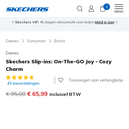
0
Men
MENU
⭐
Skechers VIP:
45 dagen retourrecht voor leden
Meld je aan
⭐
🎁
Dames
Schoenen
Boots
Dames
Skechers Slip-ins: On-The-GO Joy - Cozy
Charm
5 van de 5 klantbeoordelingen
Toevoegen aan verlanglijstje
45 beoordelingen
Prijs verlaagd van
€ 95,00
naar
€ 65,99
inclusief BTW