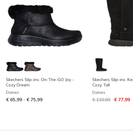
Skechers Slip-ins: On-The-GO Joy -
Skechers Slip-ins: K
Cozy Dream
Cozy Tall
Dames
Dames
Prijs verlaagd van
naar
-
€ 65,99
€ 75,99
€ 110,00
€ 77,99