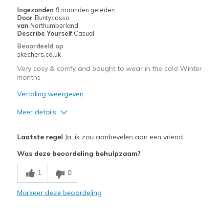
de
Ingezonden
9 maanden geleden
Door
Buntycasso
migratiegeschiedenis
van
Northumberland
van
Describe Yourself
Casual
de
Beoordeeld op
page_id
skechers.co.uk
te
Very cosy & comfy and bought to wear in the cold Winter
bezoeken.
months
Vertaling weergeven
Meer details
Pluspunten
Laatste regel
Ja, ik zou aanbevelen aan een vriend
Attractive Design
Was deze beoordeling behulpzaam?
Breathe Well
1
0
Comfortable
Markeer deze beoordeling
Durable
Stylish