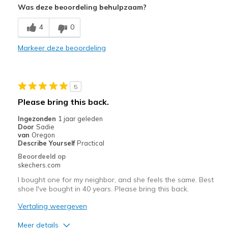
Was deze beoordeling behulpzaam?
Minpunten
4
0
Possibly not waterproof for wet conditions
Possibly wear out quickly due to overwear!
Markeer deze beoordeling
Beste toepassingen
All day, every day!
5
Please bring this back.
Casual Wear
Ingezonden
1 jaar geleden
Travel
Door
Sadie
van
Oregon
Describe Yourself
Practical
Width
Feels true to width
Beoordeeld op
Sizing
Feels half size too big
skechers.com
View On Shoes
I'm Into Shoes
I bought one for my neighbor, and she feels the same. Best
shoe I've bought in 40 years. Please bring this back.
Vertaling weergeven
Meer details