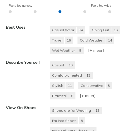
Feels too narrow
Feels too wide
Best Uses
Casual Wear
34
Going Out
16
Travel
16
Cold Weather
14
[+
meer
]
Wet Weather
5
Describe Yourself
Casual
16
Comfort-oriented
13
Stylish
11
Conservative
8
[+
meer
]
Practical
6
View On Shoes
Shoes are for Wearing
13
I'm Into Shoes
8
I'm Really Into Shoes
4