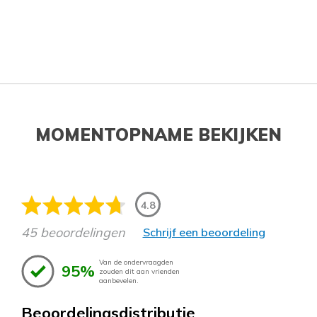
MOMENTOPNAME BEKIJKEN
4.8
45 beoordelingen
Schrijf een beoordeling
Van de ondervraagden
95%
zouden dit aan vrienden
aanbevelen.
Beoordelingsdistributie