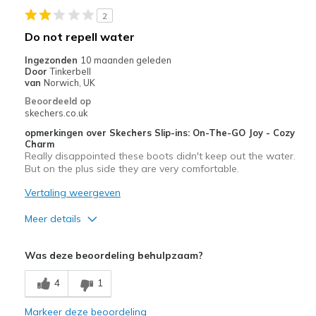
2
Beste toepassingen
Do not repell water
Casual Wear
Ingezonden
10 maanden geleden
Door
Tinkerbell
Going Out
van
Norwich, UK
Beoordeeld op
Travel
skechers.co.uk
opmerkingen over Skechers Slip-ins: On-The-GO Joy - Cozy
Width
Feels true to width
Charm
Sizing
Feels true to size
Really disappointed these boots didn't keep out the water.
But on the plus side they are very comfortable.
View On Shoes
Shoes are for Wearing
Vertaling weergeven
Meer details
Pluspunten
Was deze beoordeling behulpzaam?
Comfortable
4
1
Stylish
Markeer deze beoordeling