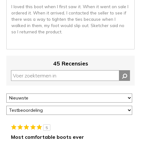
naar
I loved this boot when I first saw it. When it went on sale I
de
ordered it. When it arrived, I contacted the seller to see if
niejee
there was a way to tighten the ties because when I
page_id.
walked in them, my foot would slip out. Sketcher said no
Je
so I returned the product.
kunt
de
status
van
je
45 Recensies
migratie
controleren
op
deze
page
of
door
<a
href="javascript:location.href=location.pathname;">hier</a>
de
5
page
Most comfortable boots ever
met