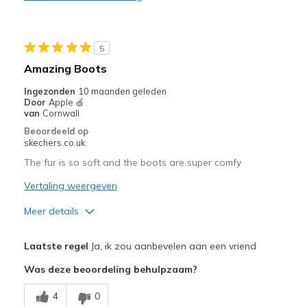
Minpunten
Walked over a friends wet lawn and got wet feet!
5
Amazing Boots
Ingezonden
10 maanden geleden
Door
Apple 🍏
van
Cornwall
Beoordeeld op
skechers.co.uk
The fur is so soft and the boots are super comfy
Vertaling weergeven
Meer details
Pluspunten
Laatste regel
Ja, ik zou aanbevelen aan een vriend
Comfortable
Was deze beoordeling behulpzaam?
Width
Feels true to width
4
0
Sizing
Feels true to size