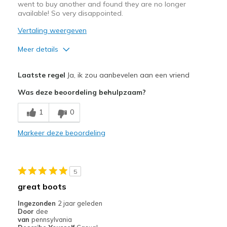
went to buy another and found they are no longer
available! So very disappointed.
Vertaling weergeven
Meer details
Pluspunten
Laatste regel
Ja, ik zou aanbevelen aan een vriend
Attractive Design
Was deze beoordeling behulpzaam?
Comfortable
1
0
Durable
Markeer deze beoordeling
Beste toepassingen
Casual Wear
5
Width
Feels true to width
great boots
Sizing
Feels true to size
Ingezonden
2 jaar geleden
View On Shoes
Shoes are for Wearing
Door
dee
van
pennsylvania