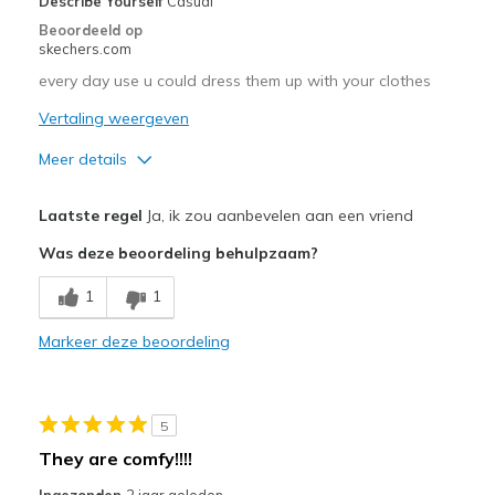
Describe Yourself
Casual
Beoordeeld op
skechers.com
every day use u could dress them up with your clothes
Vertaling weergeven
Meer details
Pluspunten
Laatste regel
Ja, ik zou aanbevelen aan een vriend
Stylish
Was deze beoordeling behulpzaam?
Beste toepassingen
1
1
Casual Wear
Markeer deze beoordeling
Width
Feels true to width
Sizing
Feels true to size
5
They are comfy!!!!
Ingezonden
2 jaar geleden