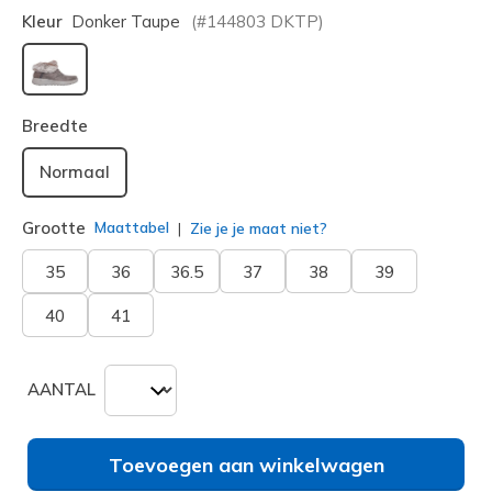
Kleur
Donker Taupe
(#
144803
DKTP
)
geselecteerd
Breedte
Normaal
Grootte
Maattabel
Zie je je maat niet?
35
36
36.5
37
38
39
40
41
AANTAL
Toevoegen aan winkelwagen