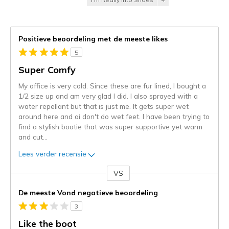
Positieve beoordeling met de meeste likes
5
Super Comfy
My office is very cold. Since these are fur lined, I bought a
1/2 size up and am very glad I did. I also sprayed with a
water repellant but that is just me. It gets super wet
around here and ai don't do wet feet. I have been trying to
find a stylish bootie that was super supportive yet warm
and cut
...
Lees verder recensie
VS
Je
content
De meeste Vond negatieve beoordeling
wordt
3
momenteel
gemigreerd
Like the boot