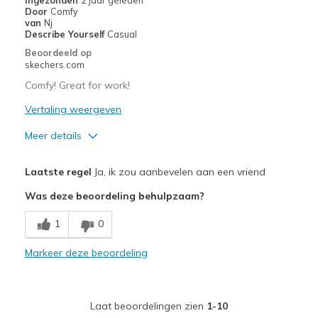
Door
Comfy
van
Nj
Describe Yourself
Casual
Beoordeeld op
skechers.com
Comfy! Great for work!
Vertaling weergeven
Meer details
Pluspunten
Laatste regel
Ja, ik zou aanbevelen aan een vriend
Attractive Design
Was deze beoordeling behulpzaam?
Breathe Well
1
0
Comfortable
Markeer deze beoordeling
Durable
Stylish
Laat beoordelingen zien
1-10