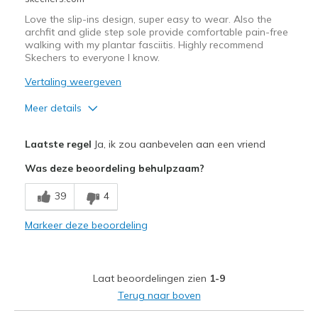
Love the slip-ins design, super easy to wear. Also the
archfit and glide step sole provide comfortable pain-free
walking with my plantar fasciitis. Highly recommend
Skechers to everyone I know.
Vertaling weergeven
Meer details
Pluspunten
Laatste regel
Ja, ik zou aanbevelen aan een vriend
Attractive Design
Was deze beoordeling behulpzaam?
Breathe Well
39
4
Comfortable
Markeer deze beoordeling
Stylish
Beste toepassingen
Laat beoordelingen zien
1-9
Casual Wear
Terug naar boven
Travel