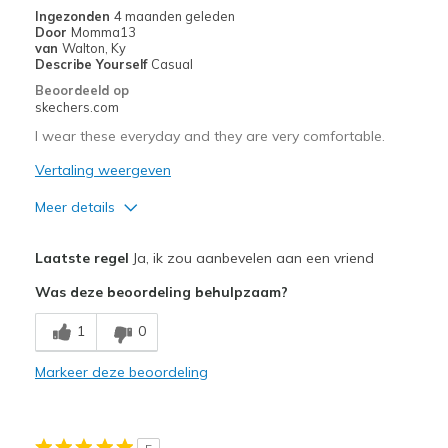
Casual Wear
Ingezonden
4 maanden geleden
Door
Momma13
Travel
van
Walton, Ky
Describe Yourself
Casual
Width
Feels true to width
Beoordeeld op
skechers.com
Sizing
Feels true to size
View On Shoes
I'm Into Shoes
I wear these everyday and they are very comfortable.
Vertaling weergeven
Meer details
Pluspunten
Laatste regel
Ja, ik zou aanbevelen aan een vriend
Attractive Design
Was deze beoordeling behulpzaam?
Breathe Well
1
0
Comfortable
Markeer deze beoordeling
Beste toepassingen
Casual Wear