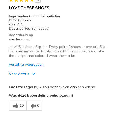
5
Width
Feels true to width
LOVE THESE SHOES!
Sizing
Feels true to size
Ingezonden
6 maanden geleden
View On Shoes
Shoes are for Wearing
Door
CatLady
van
USA
Describe Yourself
Casual
Beoordeeld op
skechers.com
I love Skecher's Slip-ins. Every pair of shoes I have are Slip-
ins, even my winter boots. I bought this pair because I like
the design and colors. I wear them a lot.
Vertaling weergeven
Meer details
Pluspunten
Laatste regel
Ja, ik zou aanbevelen aan een vriend
Attractive Design
Was deze beoordeling behulpzaam?
Breathe Well
10
0
Comfortable