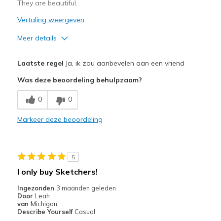
They are beautiful.
Vertaling weergeven
Meer details
Pluspunten
Laatste regel
Ja, ik zou aanbevelen aan een vriend
Attractive Design
Was deze beoordeling behulpzaam?
Beste toepassingen
0
0
Casual Wear
Markeer deze beoordeling
Width
Feels true to width
Sizing
Feels true to size
View On Shoes
Shoes are for Wearing
5
I only buy Sketchers!
Ingezonden
3 maanden geleden
Door
Leah
van
Michigan
Describe Yourself
Casual