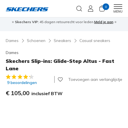
0
Men
MENU
⭐
Skechers VIP:
45 dagen retourrecht voor leden
Meld je aan
⭐
🎁
Dames
Schoenen
Sneakers
Casual sneakers
Dames
Skechers Slip-ins: Glide-Step Altus - Fast
Lane
3,8 van de 5 klantbeoordelingen
Toevoegen aan verlanglijstje
9 beoordelingen
€ 105,00
inclusief BTW