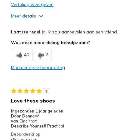
Vertaling weergeven
Meer details
Pluspunten
Laatste regel
Ja, ik zou aanbevelen aan een vriend
Attractive Design
Was deze beoordeling behulpzaam?
Comfortable
40
2
Stylish
Markeer deze beoordeling
Beste toepassingen
Casual Wear
5
Travel
Love these shoes
Width
Feels true to width
Ingezonden
1 jaar geleden
Door
DonnaW
Sizing
Feels true to size
van
Cincinnati
View On Shoes
Shoes are for Wearing
Describe Yourself
Practical
Beoordeeld op
skechers.com