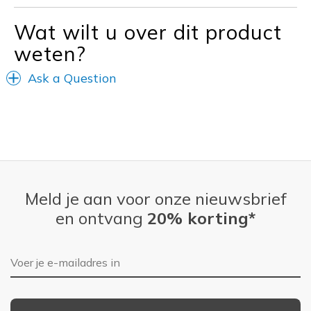
Wat wilt u over dit product
Width
Feels true to width
Sizing
Feels true to size
weten?
Ask a Question
Meld je aan voor onze nieuwsbrief
en ontvang
20% korting*
E-mailadres