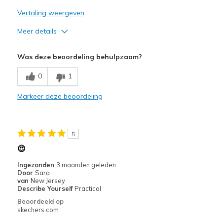
Vertaling weergeven
Meer details
Minpunten
Was deze beoordeling behulpzaam?
Poor Cushioning
0
1
Tight on top of foot
Markeer deze beoordeling
Beste toepassingen
Casual Wear
5
Width
Feels too narrow
😍
Sizing
Feels true to size
Ingezonden
3 maanden geleden
Door
Sara
van
New Jersey
Describe Yourself
Practical
Beoordeeld op
skechers.com