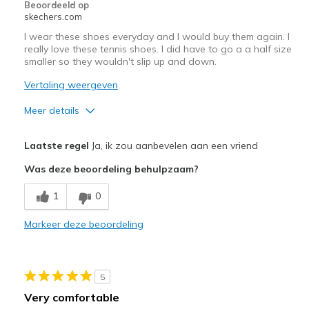
Beoordeeld op
skechers.com
I wear these shoes everyday and I would buy them again. I
really love these tennis shoes. I did have to go a a half size
smaller so they wouldn't slip up and down.
Vertaling weergeven
Meer details
Pluspunten
Laatste regel
Ja, ik zou aanbevelen aan een vriend
Attractive Design
Was deze beoordeling behulpzaam?
Breathe Well
1
0
Comfortable
Markeer deze beoordeling
Durable
Stylish
5
Beste toepassingen
Very comfortable