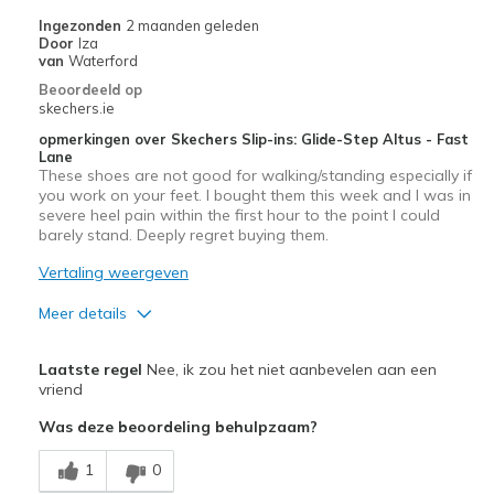
Ingezonden
2 maanden geleden
Door
Iza
van
Waterford
Beoordeeld op
skechers.ie
opmerkingen over Skechers Slip-ins: Glide-Step Altus - Fast
Lane
These shoes are not good for walking/standing especially if
you work on your feet. I bought them this week and I was in
severe heel pain within the first hour to the point I could
barely stand. Deeply regret buying them.
Vertaling weergeven
Meer details
Minpunten
Laatste regel
Nee, ik zou het niet aanbevelen aan een
Poor Cushioning
vriend
Was deze beoordeling behulpzaam?
Poor Quality
1
0