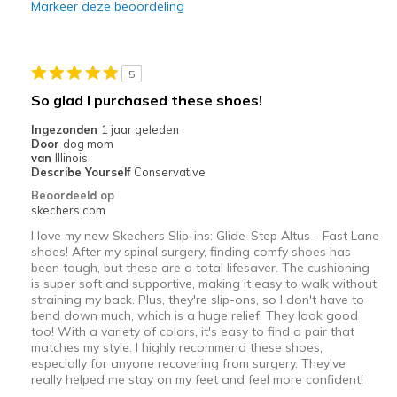
Markeer deze beoordeling
Durable
Stylish
5
Beste toepassingen
So glad I purchased these shoes!
Casual Wear
Ingezonden
1 jaar geleden
Door
dog mom
Travel
van
Illinois
Describe Yourself
Conservative
Width
Feels true to width
Beoordeeld op
skechers.com
Sizing
Feels true to size
View On Shoes
I'm Into Shoes
I love my new Skechers Slip-ins: Glide-Step Altus - Fast Lane
shoes! After my spinal surgery, finding comfy shoes has
been tough, but these are a total lifesaver. The cushioning
is super soft and supportive, making it easy to walk without
straining my back. Plus, they're slip-ons, so I don't have to
bend down much, which is a huge relief. They look good
too! With a variety of colors, it's easy to find a pair that
matches my style. I highly recommend these shoes,
especially for anyone recovering from surgery. They've
really helped me stay on my feet and feel more confident!