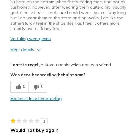
bit hard on the bottom when first wearing them and not as
cushioned, however, after wearing them quite a bit I usually
go to these first. I'm not sure I could wear them all day long
but I do wear them to the store and on walks. I do like the
stiffer/sturdy feel in the shoe itself as I feel it offers more
stability overall to my foot.
Vertaling weergeven
Meer details
Pluspunten
Laatste regel
Ja, ik zou aanbevelen aan een vriend
Sturdy
Was deze beoordeling behulpzaam?
Beste toepassingen
0
0
Casual Wear
Markeer deze beoordeling
Width
Feels true to width
Sizing
Feels true to size
View On Shoes
I'm Into Shoes
1
Would not buy again