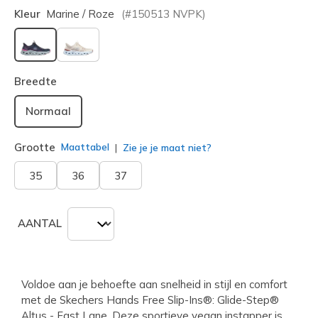
Kleur
Marine / Roze
(#
150513
NVPK
)
geselecteerd
Breedte
Normaal
Grootte
Maattabel
Zie je je maat niet?
35
36
37
AANTAL
Voldoe aan je behoefte aan snelheid in stijl en comfort
met de Skechers Hands Free Slip-Ins®: Glide-Step®
Altus - Fast Lane. Deze sportieve vegan instapper is