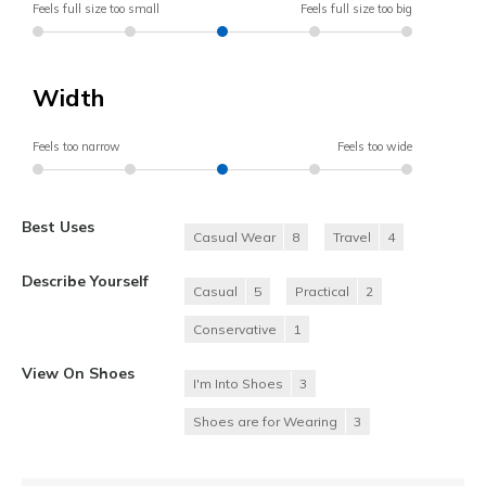
Feels full size too small
Feels full size too big
Width
Feels too narrow
Feels too wide
Best Uses
Casual Wear
8
Travel
4
Describe Yourself
Casual
5
Practical
2
Conservative
1
View On Shoes
I'm Into Shoes
3
Shoes are for Wearing
3