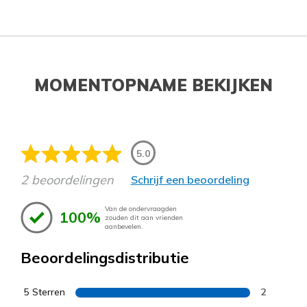
MOMENTOPNAME BEKIJKEN
5.0
2 beoordelingen
Schrijf een beoordeling
Van de ondervraagden
100%
zouden dit aan vrienden
aanbevelen.
Beoordelingsdistributie
5 Sterren
2