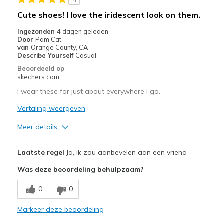
5
Cute shoes! I love the iridescent look on them.
Ingezonden
4 dagen geleden
Door
Pam Cat
van
Orange County, CA
Describe Yourself
Casual
Beoordeeld op
skechers.com
I wear these for just about everywhere I go.
Vertaling weergeven
Meer details
Pluspunten
Laatste regel
Ja, ik zou aanbevelen aan een vriend
Attractive Design
Was deze beoordeling behulpzaam?
Comfortable
0
0
Stylish
Markeer deze beoordeling
Beste toepassingen