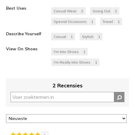
Best Uses
Casual Wear
2
Going Out
2
Special Occasions
1
Travel
1
Describe Yourself
Casual
1
Stylish
1
View On Shoes
I'm Into Shoes
1
I'm Really Into Shoes
1
2 Recensies