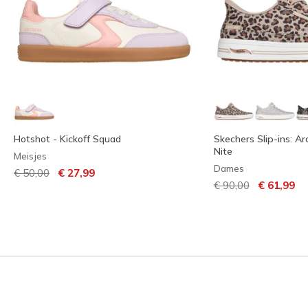
Hotshot - Kickoff Squad
Skechers Slip-ins: Ar
Nite
Meisjes
Dames
Prijs verlaagd van
naar
€ 50,00
€ 27,99
Prijs verlaagd van
naar
€ 90,00
€ 61,99