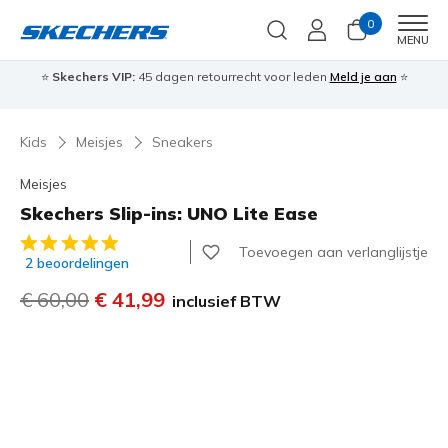
0
Men
MENU
⭐
Skechers VIP:
45 dagen retourrecht voor leden
Meld je aan
⭐
🎁
Kids
Meisjes
Sneakers
Meisjes
Skechers Slip-ins: UNO Lite Ease
3,8 van de 5 klantbeoordelingen
Toevoegen aan verlanglijstje
2 beoordelingen
Prijs verlaagd van
€ 60,00
naar
€ 41,99
inclusief BTW