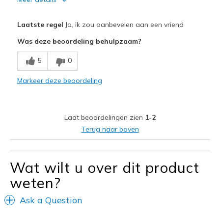
Pluspunten
Laatste regel
Ja, ik zou aanbevelen aan een vriend
Attractive Design
Was deze beoordeling behulpzaam?
Comfortable
5
0
Stylish
Markeer deze beoordeling
Beste toepassingen
Casual Wear
Laat beoordelingen zien
1-2
Going Out
Terug naar boven
Special Occasions
Travel
Wat wilt u over dit product
weten?
Width
Feels true to width
Sizing
Feels true to size
Ask a Question
View On Shoes
I'm Into Shoes