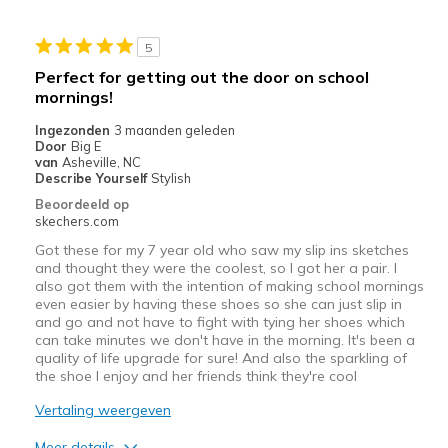
Casual Wear
5
Going Out
Perfect for getting out the door on school
mornings!
Width
Feels true to width
Sizing
Feels true to size
Ingezonden
3 maanden geleden
Door
Big E
View On Shoes
I'm Really Into Shoes
van
Asheville, NC
Describe Yourself
Stylish
Beoordeeld op
skechers.com
Got these for my 7 year old who saw my slip ins sketches
and thought they were the coolest, so I got her a pair. I
also got them with the intention of making school mornings
even easier by having these shoes so she can just slip in
and go and not have to fight with tying her shoes which
can take minutes we don't have in the morning. It's been a
quality of life upgrade for sure! And also the sparkling of
the shoe I enjoy and her friends think they're cool
Vertaling weergeven
Meer details