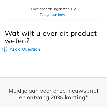
Sizing
Feels half size too small
Laat beoordelingen zien
1-2
View On Shoes
I'm Into Shoes
Terug naar boven
Wat wilt u over dit product
weten?
Ask a Question
Meld je aan voor onze nieuwsbrief
en ontvang
20% korting*