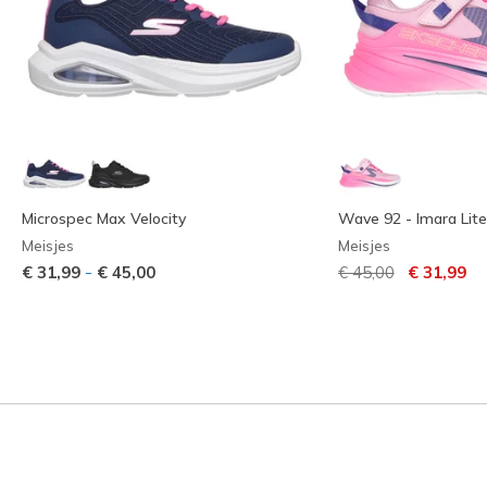
Microspec Max Velocity
Wave 92 - Imara Lite
Meisjes
Meisjes
Prijs verlaagd van
naar
-
€ 31,99
€ 45,00
€ 45,00
€ 31,99