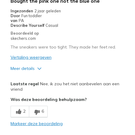
Bought the pink one not the blue one
Ingezonden
2 jaar geleden
Door
Fun toddler
van
PA
Describe Yourself
Casual
Beoordeeld op
skechers.com
The sneakers were too tight. They made her feet red.
Vertaling weergeven
Meer details
Pluspunten
Laatste regel
Nee, ik zou het niet aanbevelen aan een
Attractive Design
vriend
Was deze beoordeling behulpzaam?
Stylish
2
6
Beste toepassingen
Casual Wear
Markeer deze beoordeling
Width
Feels too narrow