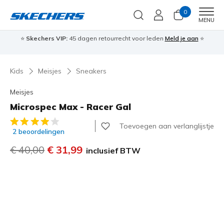
0
Men
MENU
⭐
Skechers VIP:
45 dagen retourrecht voor leden
Meld je aan
⭐
🎁
Kids
Meisjes
Sneakers
Meisjes
Microspec Max - Racer Gal
5 van de 5 klantbeoordelingen
Toevoegen aan verlanglijstje
2 beoordelingen
Prijs verlaagd van
€ 40,00
naar
€ 31,99
inclusief BTW