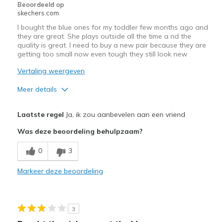
Beoordeeld op
skechers.com
I bought the blue ones for my toddler few months ago and
they are great. She plays outside all the time a nd the
quality is great. I need to buy a new pair because they are
getting too small now even tough they still look new
Vertaling weergeven
Meer details
Pluspunten
Laatste regel
Ja, ik zou aanbevelen aan een vriend
Comfortable
Was deze beoordeling behulpzaam?
Durable
0
3
Beste toepassingen
Markeer deze beoordeling
Casual Wear
Width
Feels true to width
3
Sizing
Feels true to size