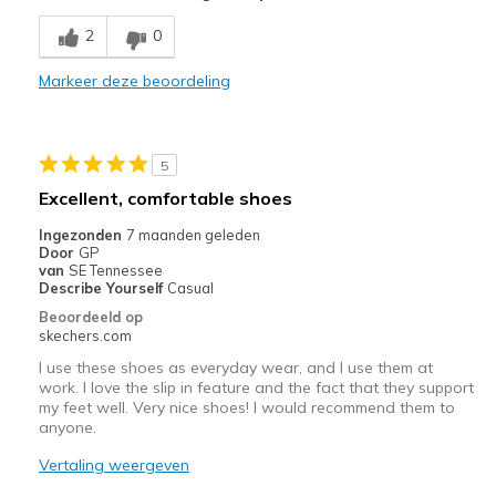
Comfortable
2
0
Stylish
Markeer deze beoordeling
Beste toepassingen
Casual Wear
5
Width
Feels true to width
Excellent, comfortable shoes
Sizing
Feels true to size
Ingezonden
7 maanden geleden
View On Shoes
Shoes are for Wearing
Door
GP
van
SE Tennessee
Describe Yourself
Casual
Beoordeeld op
skechers.com
I use these shoes as everyday wear, and I use them at
work. I love the slip in feature and the fact that they support
my feet well. Very nice shoes! I would recommend them to
anyone.
Vertaling weergeven