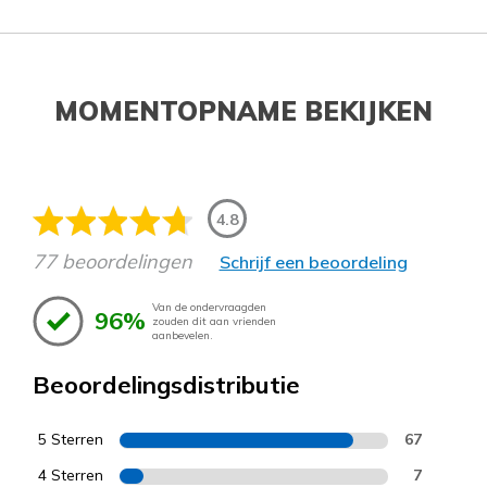
MOMENTOPNAME BEKIJKEN
4.8
77 beoordelingen
Schrijf een beoordeling
Van de ondervraagden
96%
zouden dit aan vrienden
aanbevelen.
Beoordelingsdistributie
5 Sterren
67
4 Sterren
7