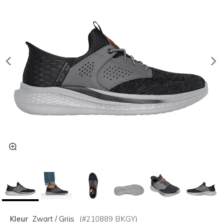
Kleur
Zwart / Grijs
(#
210889
BKGY
)