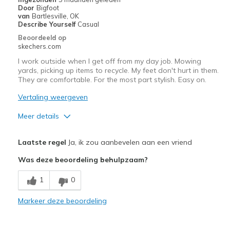
View On Shoes
I'm Into Shoes
Door
Bigfoot
van
Bartlesville, OK
Describe Yourself
Casual
Beoordeeld op
skechers.com
I work outside when I get off from my day job. Mowing
yards, picking up items to recycle. My feet don't hurt in them.
They are comfortable. For the most part stylish. Easy on.
Vertaling weergeven
Meer details
Pluspunten
Laatste regel
Ja, ik zou aanbevelen aan een vriend
Attractive Design
Was deze beoordeling behulpzaam?
Breathe Well
1
0
Comfortable
Markeer deze beoordeling
Durable
Stylish