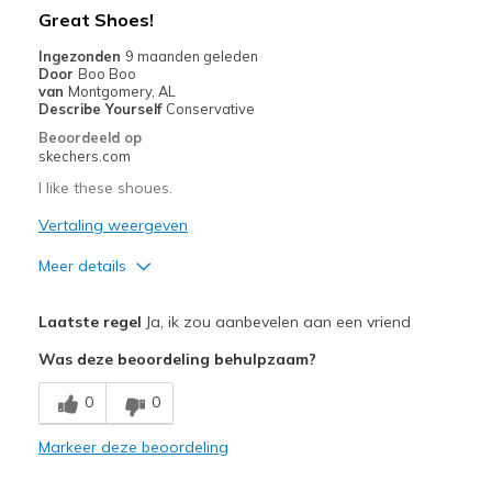
Going Out
Great Shoes!
Width
Feels true to width
Ingezonden
9 maanden geleden
Door
Boo Boo
Sizing
Feels true to size
van
Montgomery, AL
View On Shoes
I'm Into Shoes
Describe Yourself
Conservative
Beoordeeld op
skechers.com
I like these shoues.
Vertaling weergeven
Meer details
Pluspunten
Laatste regel
Ja, ik zou aanbevelen aan een vriend
Attractive Design
Was deze beoordeling behulpzaam?
Comfortable
0
0
Stylish
Markeer deze beoordeling
Minpunten