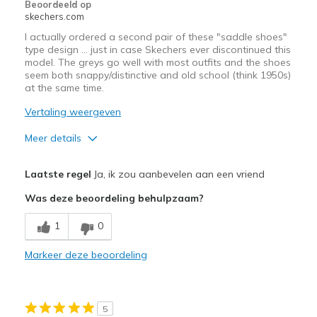
Beoordeeld op
skechers.com
I actually ordered a second pair of these "saddle shoes"
type design ... just in case Skechers ever discontinued this
model. The greys go well with most outfits and the shoes
seem both snappy/distinctive and old school (think 1950s)
at the same time.
Vertaling weergeven
Meer details
Pluspunten
Laatste regel
Ja, ik zou aanbevelen aan een vriend
Attractive Design
Was deze beoordeling behulpzaam?
Comfortable
1
0
Stylish
Markeer deze beoordeling
Beste toepassingen
Casual Wear
5