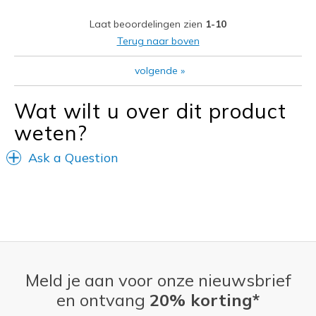
They don't slip on as easily as I see on TV!!!
Laat beoordelingen zien
1-10
Beste toepassingen
Terug naar boven
Casual Wear
volgende
»
Going Out
Wat wilt u over dit product
Special Occasions
weten?
Travel
Ask a Question
Width
Feels true to width
Sizing
Feels true to size
View On Shoes
I'm Into Shoes
Meld je aan voor onze nieuwsbrief
en ontvang
20% korting*