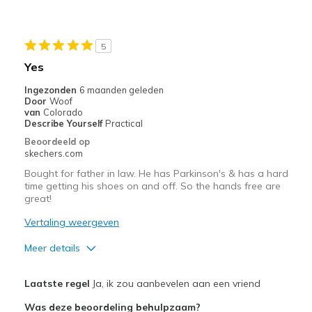
Width
Feels true to width
Sizing
Feels true to size
5
Yes
Ingezonden
6 maanden geleden
Door
Woof
van
Colorado
Describe Yourself
Practical
Beoordeeld op
skechers.com
Bought for father in law. He has Parkinson's & has a hard
time getting his shoes on and off. So the hands free are
great!
Vertaling weergeven
Meer details
Pluspunten
Laatste regel
Ja, ik zou aanbevelen aan een vriend
Attractive Design
Was deze beoordeling behulpzaam?