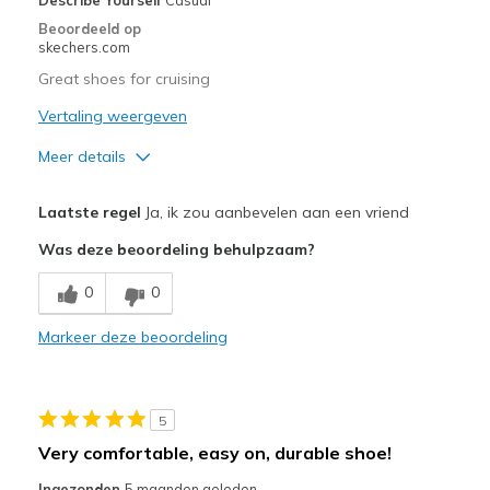
Describe Yourself
Casual
Special Occasions
Beoordeeld op
skechers.com
Travel
Great shoes for cruising
Width
Feels true to width
Vertaling weergeven
Sizing
Feels true to size
Meer details
View On Shoes
Shoes are for Wearing
Pluspunten
Laatste regel
Ja, ik zou aanbevelen aan een vriend
Comfortable
Was deze beoordeling behulpzaam?
Stylish
0
0
Beste toepassingen
Markeer deze beoordeling
Going Out
Travel
5
Width
Feels true to width
Very comfortable, easy on, durable shoe!
Sizing
Feels true to size
Ingezonden
5 maanden geleden