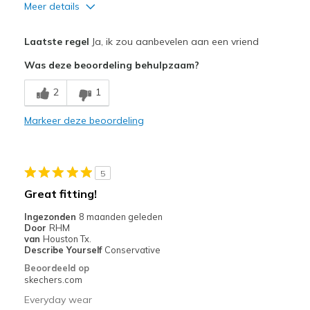
Meer details
Pluspunten
Laatste regel
Ja, ik zou aanbevelen aan een vriend
Attractive Design
Was deze beoordeling behulpzaam?
Breathe Well
2
1
Comfortable
Markeer deze beoordeling
Beste toepassingen
Casual Wear
5
Width
Feels true to width
Great fitting!
Sizing
Feels true to size
Ingezonden
8 maanden geleden
View On Shoes
Shoes are for Wearing
Door
RHM
van
Houston Tx.
Describe Yourself
Conservative
Beoordeeld op
skechers.com
Everyday wear