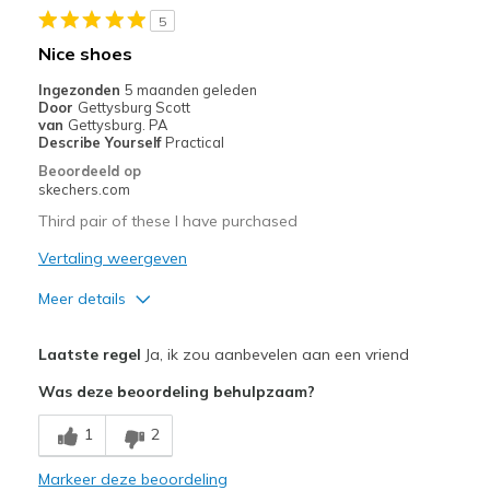
5
Beste toepassingen
Nice shoes
Casual Wear
Ingezonden
5 maanden geleden
Door
Gettysburg Scott
Outside work friendly
van
Gettysburg. PA
Describe Yourself
Practical
Width
Feels true to width
Beoordeeld op
skechers.com
Sizing
Feels true to size
View On Shoes
Shoes are for Wearing
Third pair of these I have purchased
Vertaling weergeven
Meer details
Pluspunten
Laatste regel
Ja, ik zou aanbevelen aan een vriend
Comfortable
Was deze beoordeling behulpzaam?
Beste toepassingen
1
2
Casual Wear
Markeer deze beoordeling