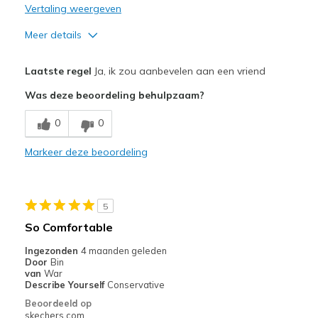
bezoeken.
Vertaling weergeven
Meer details
Pluspunten
Laatste regel
Ja, ik zou aanbevelen aan een vriend
Comfortable
Was deze beoordeling behulpzaam?
Beste toepassingen
0
0
Casual Wear
Markeer deze beoordeling
Width
Feels true to width
Sizing
Feels true to size
View On Shoes
Shoes are for Wearing
5
So Comfortable
Ingezonden
4 maanden geleden
Door
Bin
van
War
Describe Yourself
Conservative
Beoordeeld op
skechers.com