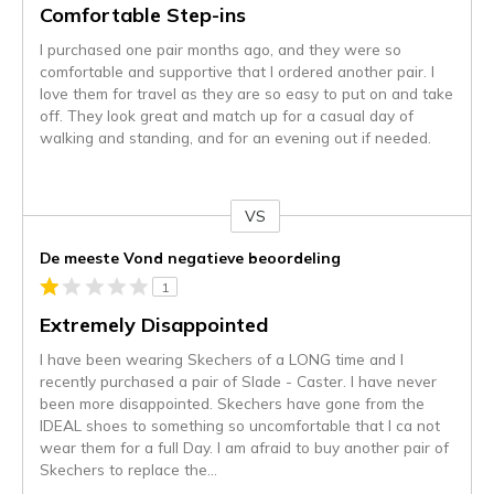
Comfortable Step-ins
I purchased one pair months ago, and they were so
comfortable and supportive that I ordered another pair. I
love them for travel as they are so easy to put on and take
off. They look great and match up for a casual day of
walking and standing, and for an evening out if needed.
VS
Je
content
De meeste Vond negatieve beoordeling
wordt
1
momenteel
gemigreerd
Extremely Disappointed
naar
I have been wearing Skechers of a LONG time and I
de
recently purchased a pair of Slade - Caster. I have never
niejee
been more disappointed. Skechers have gone from the
page_id.
IDEAL shoes to something so uncomfortable that I ca not
Je
wear them for a full Day. I am afraid to buy another pair of
kunt
Skechers to replace the
...
de