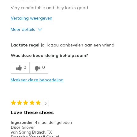
Very comfortable and they looks good
Vertaling weergeven
Meer details
Pluspunten
Laatste regel
Ja, ik zou aanbevelen aan een vriend
Attractive Design
Was deze beoordeling behulpzaam?
Breathe Well
0
0
Comfortable
Markeer deze beoordeling
Durable
Stylish
5
Beste toepassingen
Love these shoes
Casual Wear
Ingezonden
4 maanden geleden
Door
Grover
Going Out
van
Spring Branch, TX