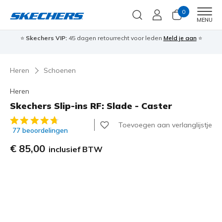
0
Men
MENU
⭐
Skechers VIP:
45 dagen retourrecht voor leden
Meld je aan
⭐
🎁
Heren
Schoenen
Heren
Skechers Slip-ins RF: Slade - Caster
4,3 van de 5 klantbeoordelingen
Toevoegen aan verlanglijstje
77 beoordelingen
€ 85,00
inclusief BTW