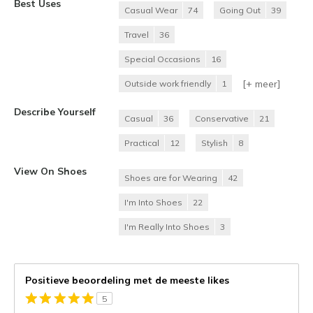
Best Uses
Casual Wear
74
Going Out
39
Travel
36
Special Occasions
16
[+
meer
]
Outside work friendly
1
Describe Yourself
Casual
36
Conservative
21
Practical
12
Stylish
8
View On Shoes
Shoes are for Wearing
42
I'm Into Shoes
22
I'm Really Into Shoes
3
Positieve beoordeling met de meeste likes
5