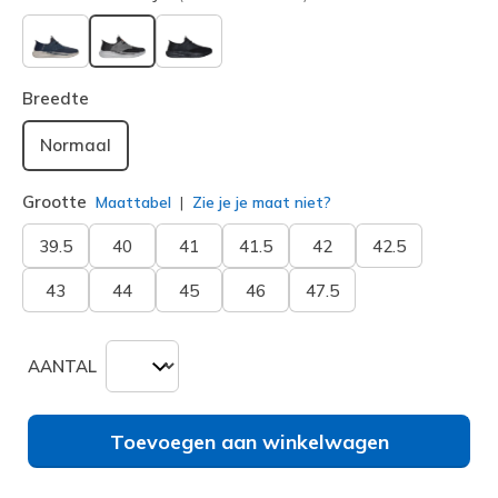
geselecteerd
Breedte
Normaal
Grootte
Maattabel
Zie je je maat niet?
39.5
40
41
41.5
42
42.5
43
44
45
46
47.5
AANTAL
Toevoegen aan winkelwagen