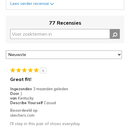
status
Lees verder recensie
van
je
migratie
77 Recensies
controleren
op
deze
page
of
door
<a
href="javascript:location.href=location.pathname;">hier</a>
5
de
Great fit!
page
met
Ingezonden
3 maanden geleden
Door
J
de
van
Kentucky
migratiegeschiedenis
Describe Yourself
Casual
van
Beoordeeld op
de
skechers.com
page_id
I'll step in this pair of shoes everyday.
te