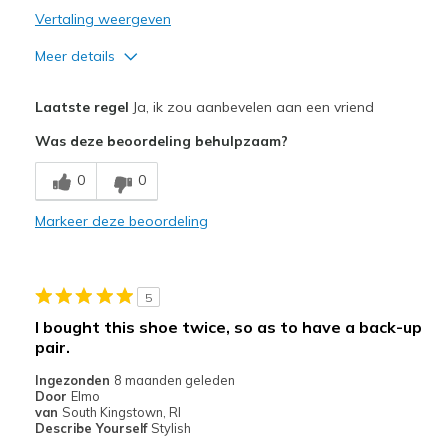
Vertaling weergeven
Meer details
Pluspunten
Laatste regel
Ja, ik zou aanbevelen aan een vriend
Comfortable
Was deze beoordeling behulpzaam?
Stylish
0
0
Minpunten
Markeer deze beoordeling
No cons at this time
Beste toepassingen
5
Casual Wear
I bought this shoe twice, so as to have a back-up
pair.
Width
Feels true to width
Sizing
Feels true to size
Ingezonden
8 maanden geleden
Door
Elmo
View On Shoes
Shoes are for Wearing
van
South Kingstown, RI
Describe Yourself
Stylish