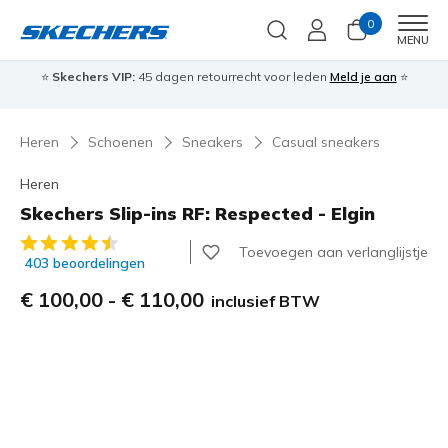
0
Men
MENU
⭐
Skechers VIP:
45 dagen retourrecht voor leden
Meld je aan
⭐
🎁
Heren
Schoenen
Sneakers
Casual sneakers
Heren
Skechers Slip-ins RF: Respected - Elgin
5 van de 5 klantbeoordelingen
Toevoegen aan verlanglijstje
403 beoordelingen
€ 100,00
-
€ 110,00
inclusief BTW