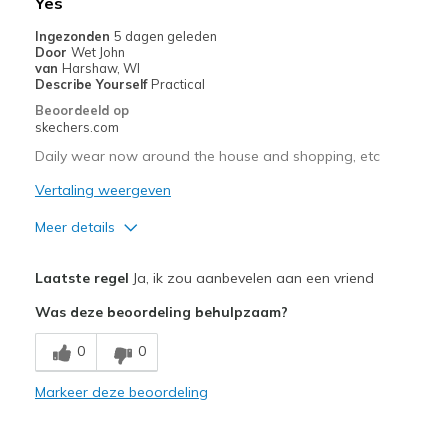
Yes
Ingezonden
5 dagen geleden
Door
Wet John
van
Harshaw, WI
Describe Yourself
Practical
Beoordeeld op
skechers.com
Daily wear now around the house and shopping, etc
Vertaling weergeven
Meer details
Pluspunten
Laatste regel
Ja, ik zou aanbevelen aan een vriend
Attractive Design
Was deze beoordeling behulpzaam?
Comfortable
0
0
Beste toepassingen
Markeer deze beoordeling
Casual Wear