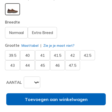
geselecteerd
Breedte
Normaal
Extra Breed
Grootte
Maattabel
Zie je je maat niet?
39.5
40
41
41.5
42
42.5
43
44
45
46
47.5
AANTAL
Toevoegen aan winkelwagen