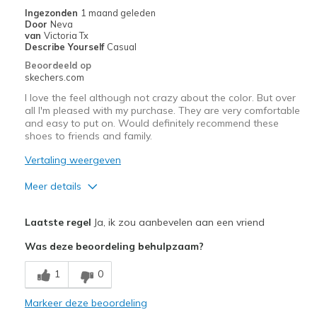
Width
Feels true to width
Ingezonden
1 maand geleden
Door
Neva
Sizing
Feels true to size
van
Victoria Tx
View On Shoes
Shoes are for Wearing
Describe Yourself
Casual
Beoordeeld op
skechers.com
I love the feel although not crazy about the color. But over
all I'm pleased with my purchase. They are very comfortable
and easy to put on. Would definitely recommend these
shoes to friends and family.
Vertaling weergeven
Meer details
Pluspunten
Laatste regel
Ja, ik zou aanbevelen aan een vriend
Comfortable
Was deze beoordeling behulpzaam?
Minpunten
1
0
Not crazy about the color
Markeer deze beoordeling
Beste toepassingen