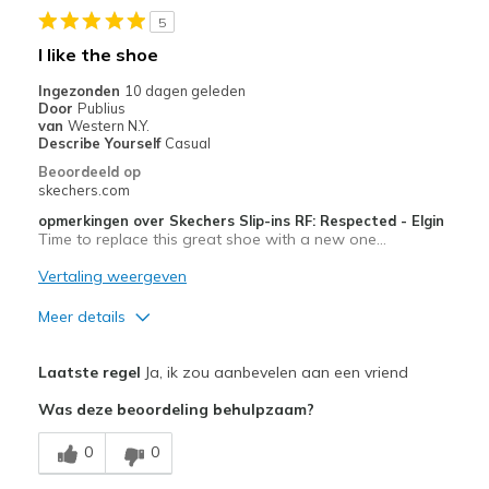
Width
Feels true to width
5
Sizing
Feels half size too small
I like the shoe
View On Shoes
Shoes are for Wearing
Ingezonden
10 dagen geleden
Door
Publius
van
Western N.Y.
Describe Yourself
Casual
Beoordeeld op
skechers.com
opmerkingen over Skechers Slip-ins RF: Respected - Elgin
Time to replace this great shoe with a new one…
Vertaling weergeven
Meer details
Pluspunten
Laatste regel
Ja, ik zou aanbevelen aan een vriend
Attractive Design
Was deze beoordeling behulpzaam?
Comfortable
0
0
Durable