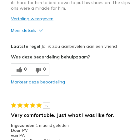
its hard for him to bed down to put his shoes on. The slips
ons were a miracle for him.
Vertaling weergeven
Meer details
View On Shoes
Shoes are for Wearing
Laatste regel
Ja, ik zou aanbevelen aan een vriend
Was deze beoordeling behulpzaam?
0
0
Markeer deze beoordeling
5
Very comfortable. Just what I was like for.
Ingezonden
1 maand geleden
Door
PV
van
PA