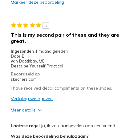
Markeer deze beoordeling
Stylish
Beste toepassingen
5
Casual Wear
This is my second pair of these and they are
great.
Width
Feels true to width
Sizing
Feels true to size
Ingezonden
1 maand geleden
Door
Bill H.
van
Boothbay, ME
Describe Yourself
Practical
Beoordeeld op
skechers.com
I have received decal compliments on these shoes.
Vertaling weergeven
Meer details
Pluspunten
Laatste regel
Ja, ik zou aanbevelen aan een vriend
Attractive Design
Was deze beoordeling behulpzaam?