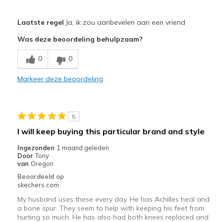
Pluspunten
Laatste regel
Ja, ik zou aanbevelen aan een vriend
Breathe Well
Was deze beoordeling behulpzaam?
Comfortable
0
0
Durable
Markeer deze beoordeling
Stylish
Beste toepassingen
5
Casual Wear
I will keep buying this particular brand and style
Going Out
Ingezonden
1 maand geleden
Door
Tony
Travel
van
Oregon
Beoordeeld op
Width
Feels true to width
skechers.com
Sizing
Feels true to size
My husband uses these every day. He has Achilles heal and
View On Shoes
Shoes are for Wearing
a bone spur. They seem to help with keeping his feet from
hurting so much. He has also had both knees replaced and