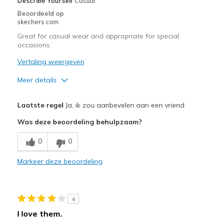
Describe Yourself
Casual
Beoordeeld op
skechers.com
Great for casual wear and appropriate for special
occasions.
Vertaling weergeven
Meer details
Pluspunten
Laatste regel
Ja, ik zou aanbevelen aan een vriend
Attractive Design
Was deze beoordeling behulpzaam?
Comfortable
0
0
Stylish
Markeer deze beoordeling
Beste toepassingen
Casual Wear
4
Travel
I love them.