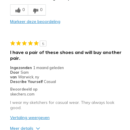
Comfortable
0
0
Stylish
Markeer deze beoordeling
Beste toepassingen
Casual Wear
5
Going Out
I have a pair of these shoes and will buy another
pair.
Special Occasions
Ingezonden
1 maand geleden
Width
Feels true to width
Door
Sam
van
Warwick, ny
Sizing
Feels true to size
Describe Yourself
Casual
View On Shoes
Shoes are for Wearing
Beoordeeld op
skechers.com
I wear my sketchers for casual wear. They always look
good.
Vertaling weergeven
Meer details