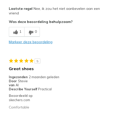
Pluspunten
Laatste regel
Nee, ik zou het niet aanbevelen aan een
Attractive Design
vriend
Was deze beoordeling behulpzaam?
Minpunten
Need Break In
1
0
Width
Markeer deze beoordeling
Feels too narrow
Sizing
Feels full size too small
View On Shoes
Shoes are for Wearing
5
Great shoes
Ingezonden
2 maanden geleden
Door
Stevie
van
Al
Describe Yourself
Practical
Beoordeeld op
skechers.com
Comfortable