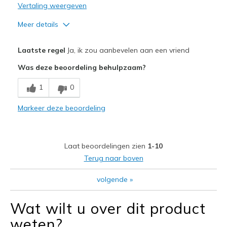
Vertaling weergeven
Meer details
Pluspunten
Laatste regel
Ja, ik zou aanbevelen aan een vriend
Comfortable
Was deze beoordeling behulpzaam?
Minpunten
1
0
Need Break In
Markeer deze beoordeling
Beste toepassingen
Going Out
Laat beoordelingen zien
1-10
Width
Feels true to width
Terug naar boven
Sizing
Feels true to size
View On Shoes
Shoes are for Wearing
volgende
»
Wat wilt u over dit product
weten?