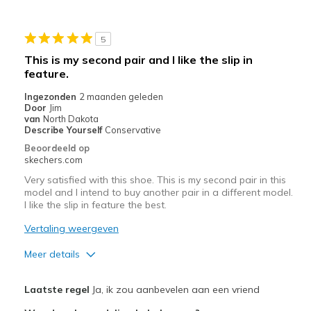
Casual Wear
5
Travel
This is my second pair and I like the slip in
feature.
Width
Feels true to width
Sizing
Feels true to size
Ingezonden
2 maanden geleden
Door
Jim
View On Shoes
Shoes are for Wearing
van
North Dakota
Describe Yourself
Conservative
Beoordeeld op
skechers.com
Very satisfied with this shoe. This is my second pair in this
model and I intend to buy another pair in a different model.
I like the slip in feature the best.
Vertaling weergeven
Meer details
Pluspunten
Laatste regel
Ja, ik zou aanbevelen aan een vriend
Attractive Design