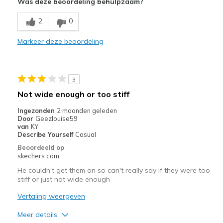
Was deze beoordeling behulpzaam?
Comfortable
2
0
Stylish
Markeer deze beoordeling
Beste toepassingen
Casual Wear
3
Going Out
Not wide enough or too stiff
Travel
Ingezonden
2 maanden geleden
Door
Geezlouise59
Width
Feels true to width
van
KY
Describe Yourself
Casual
Sizing
Feels true to size
Beoordeeld op
View On Shoes
Shoes are for Wearing
skechers.com
He couldn't get them on so can't really say if they were too
stiff or just not wide enough
Vertaling weergeven
Meer details