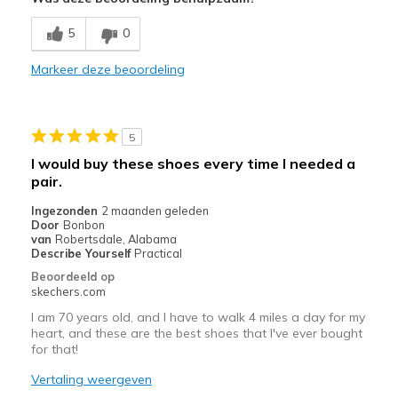
Breathe Well
5
0
Comfortable
Markeer deze beoordeling
Stylish
Beste toepassingen
5
Casual Wear
I would buy these shoes every time I needed a
pair.
Width
Feels true to width
Sizing
Feels true to size
Ingezonden
2 maanden geleden
Door
Bonbon
View On Shoes
I'm Into Shoes
van
Robertsdale, Alabama
Describe Yourself
Practical
Beoordeeld op
skechers.com
I am 70 years old, and I have to walk 4 miles a day for my
heart, and these are the best shoes that I've ever bought
for that!
Vertaling weergeven