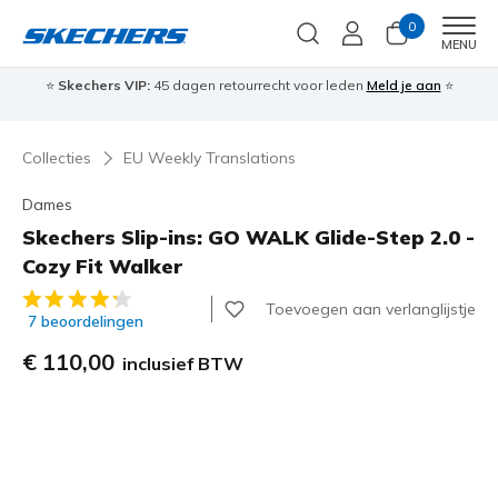
0
Men
MENU
⭐
Skechers VIP:
45 dagen retourrecht voor leden
Meld je aan
⭐
🎁
Collecties
EU Weekly Translations
Dames
Skechers Slip-ins: GO WALK Glide-Step 2.0 -
Cozy Fit Walker
5 van de 5 klantbeoordelingen
Toevoegen aan verlanglijstje
7 beoordelingen
€ 110,00
inclusief BTW