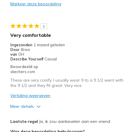
Markeer deze beoordeling
Casual Wear
Width
Feels too narrow
5
View On Shoes
I'm Into Shoes
Very comfortable
Ingezonden
1 maand geleden
Door
Brea
van
OH
Describe Yourself
Casual
Beoordeeld op
skechers.com
These are very comfy. I usually wear 9 to a 9 1/2 went with
the 9 1/2 and they fit great. Very nice
Vertaling weergeven
Meer details
Pluspunten
Laatste regel
Ja, ik zou aanbevelen aan een vriend
Attractive Design
Was deze beoordeling behulpzaam?