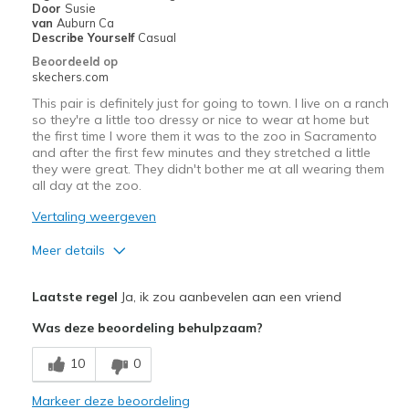
Door
Susie
View On Shoes
Shoes are for Wearing
van
Auburn Ca
Describe Yourself
Casual
Beoordeeld op
skechers.com
This pair is definitely just for going to town. I live on a ranch
so they're a little too dressy or nice to wear at home but
the first time I wore them it was to the zoo in Sacramento
and after the first few minutes and they stretched a little
they were great. They didn't bother me at all wearing them
all day at the zoo.
Vertaling weergeven
Meer details
Pluspunten
Laatste regel
Ja, ik zou aanbevelen aan een vriend
Attractive Design
Was deze beoordeling behulpzaam?
Breathe Well
10
0
Comfortable
Markeer deze beoordeling