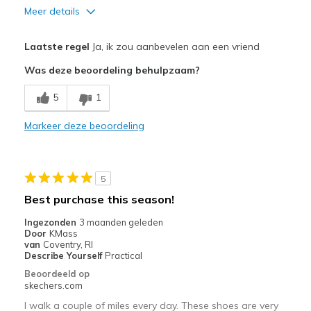
Meer details
Pluspunten
Laatste regel
Ja, ik zou aanbevelen aan een vriend
Attractive Design
Was deze beoordeling behulpzaam?
Breathe Well
5
1
Comfortable
Markeer deze beoordeling
Durable
Stylish
5
Beste toepassingen
Best purchase this season!
Special Occasions
Ingezonden
3 maanden geleden
Door
KMass
Width
Feels true to width
van
Coventry, RI
Describe Yourself
Practical
Sizing
Feels true to size
Beoordeeld op
View On Shoes
Shoes are for Wearing
skechers.com
I walk a couple of miles every day. These shoes are very