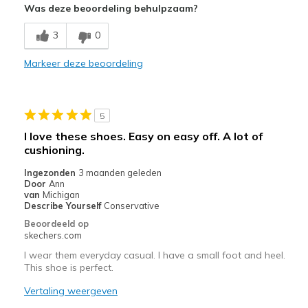
Was deze beoordeling behulpzaam?
Beste toepassingen
3
0
Casual Wear
Markeer deze beoordeling
Width
Feels true to width
Sizing
Feels true to size
View On Shoes
I'm Into Shoes
5
I love these shoes. Easy on easy off. A lot of
cushioning.
Ingezonden
3 maanden geleden
Door
Ann
van
Michigan
Describe Yourself
Conservative
Beoordeeld op
skechers.com
I wear them everyday casual. I have a small foot and heel.
This shoe is perfect.
Vertaling weergeven