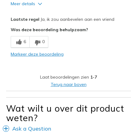
Meer details
Pluspunten
Laatste regel
Ja, ik zou aanbevelen aan een vriend
Attractive Design
Was deze beoordeling behulpzaam?
Breathe Well
6
0
Comfortable
Markeer deze beoordeling
Durable
Stylish
Laat beoordelingen zien
1-7
Beste toepassingen
Terug naar boven
Casual Wear
Travel
Wat wilt u over dit product
weten?
Width
Feels true to width
Sizing
Feels true to size
Ask a Question
View On Shoes
I'm Into Shoes