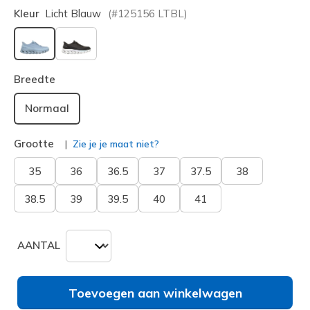
Kleur
Licht Blauw
(#
125156
LTBL
)
geselecteerd
Breedte
Normaal
Grootte
Zie je je maat niet?
35
36
36.5
37
37.5
38
38.5
39
39.5
40
41
AANTAL
Toevoegen aan winkelwagen