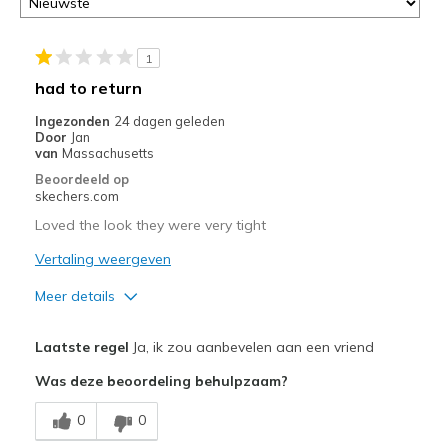
1
had to return
Ingezonden
24 dagen geleden
Door
Jan
van
Massachusetts
Beoordeeld op
skechers.com
Loved the look they were very tight
Vertaling weergeven
Meer details
Pluspunten
Laatste regel
Ja, ik zou aanbevelen aan een vriend
Attractive Design
Was deze beoordeling behulpzaam?
Stylish
0
0
Beste toepassingen