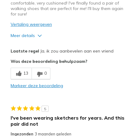
comfortable, very cushioned! I've finally found a pair of
walking shoes that are perfect for me! I'll buy them again
for sure!
Vertaling weergeven
Meer details
Pluspunten
Laatste regel
Ja, ik zou aanbevelen aan een vriend
Attractive Design
Was deze beoordeling behulpzaam?
Breathe Well
13
0
Comfortable
Markeer deze beoordeling
Beste toepassingen
Casual Wear
5
Travel
I've been wearing sketchers for years. And this
pair did not
Width
Feels true to width
Sizing
Feels true to size
Ingezonden
3 maanden geleden