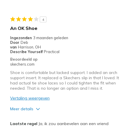
Stylish
Minpunten
4
The first few minutes I had them on they were to
An OK Shoe
Beste toepassingen
Ingezonden
3 maanden geleden
Door
Deb
Going Out
van
Harrison, OH
Describe Yourself
Practical
Width
Feels true to width
Beoordeeld op
Sizing
Feels true to size
skechers.com
View On Shoes
Shoes are for Wearing
Shoe is comfortable but lacked support. I added an arch
support insert. It replaced a Skechers slip in that I loved. It
had actual tie shoe laces so I could tighten the fit when
needed. That is no longer an option and I miss it.
Vertaling weergeven
Meer details
Pluspunten
Laatste regel
Ja, ik zou aanbevelen aan een vriend
Attractive Design