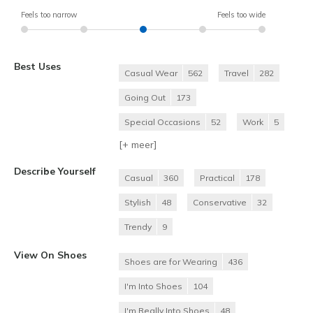
Feels too narrow
Feels too wide
Best Uses
Casual Wear
562
Travel
282
Going Out
173
Special Occasions
52
Work
5
[+
meer
]
Describe Yourself
Casual
360
Practical
178
Stylish
48
Conservative
32
Trendy
9
View On Shoes
Shoes are for Wearing
436
I'm Into Shoes
104
I'm Really Into Shoes
48