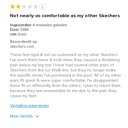
2
Going Out
Not nearly as comfortable as my other Skechers
Special Occasions
Ingezonden
4 maanden geleden
Door
SBM
Travel
van
Iowa
Beoordeeld op
Width
Feels true to width
skechers.com
Sizing
Feels true to size
These feel rigid & not as cushioned as my other Skechers.
View On Shoes
Shoes are for Wearing
I've worn them twice & both times they caused a throbbing
pain below my big toe. I have had several other pairs of
Skechers from the Go Walk line, but they no longer make
the specific shoes I've purchased in the past. All of my other
pairs fit great & were super comfortable. I'm disappointed
these fit so differently than the others. I plan to return them
because they are unwearable to me due to the pain they
cause my feet.
Vertaling weergeven
Meer details
Minpunten