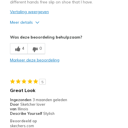
different hands free slip on shoe that I have.
Vertaling weergeven
Meer details
Width
Feels true to width
Was deze beoordeling behulpzaam?
Sizing
Feels true to size
View On Shoes
Shoes are for Wearing
4
0
Markeer deze beoordeling
5
Great Look
Ingezonden
3 maanden geleden
Door
Sketcher lover
van
Illinois
Describe Yourself
Stylish
Beoordeeld op
skechers.com