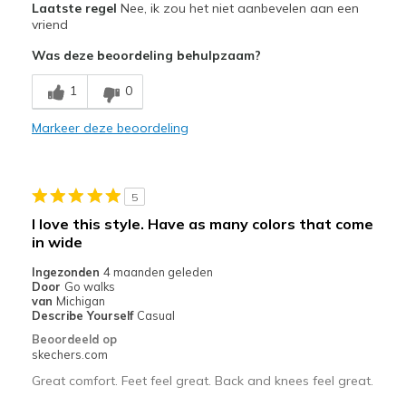
Laatste regel
Nee, ik zou het niet aanbevelen aan een
Poor Cushioning
vriend
Was deze beoordeling behulpzaam?
Tighter fit
1
0
Width
Feels too narrow
Sizing
Feels true to size
Markeer deze beoordeling
5
I love this style. Have as many colors that come
in wide
Ingezonden
4 maanden geleden
Door
Go walks
van
Michigan
Describe Yourself
Casual
Beoordeeld op
skechers.com
Great comfort. Feet feel great. Back and knees feel great.