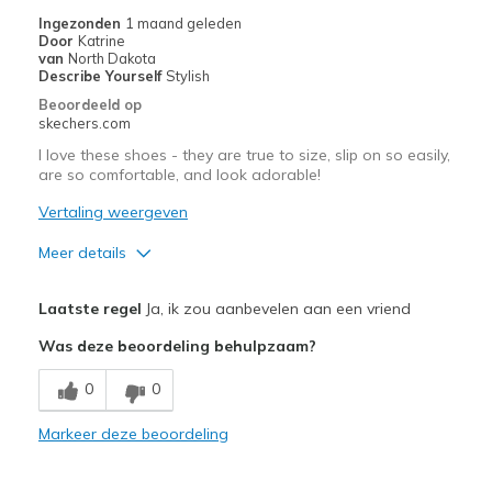
de
Ingezonden
1 maand geleden
Door
Katrine
migratiegeschiedenis
van
North Dakota
van
Describe Yourself
Stylish
de
Beoordeeld op
page_id
skechers.com
te
I love these shoes - they are true to size, slip on so easily,
bezoeken.
are so comfortable, and look adorable!
Vertaling weergeven
Meer details
Pluspunten
Laatste regel
Ja, ik zou aanbevelen aan een vriend
Attractive Design
Was deze beoordeling behulpzaam?
Breathe Well
0
0
Comfortable
Markeer deze beoordeling
Durable