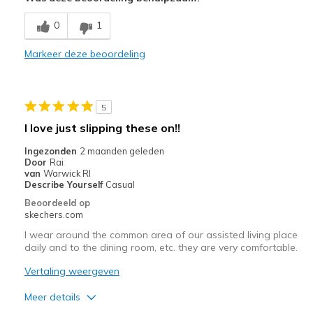
Breathe Well
0
1
Comfortable
Markeer deze beoordeling
Durable
Stylish
5
Beste toepassingen
I love just slipping these on!!
Casual Wear
Ingezonden
2 maanden geleden
Door
Rai
Travel
van
Warwick RI
Describe Yourself
Casual
Width
Feels true to width
Beoordeeld op
skechers.com
Sizing
Feels true to size
View On Shoes
Shoes are for Wearing
I wear around the common area of our assisted living place
daily and to the dining room, etc. they are very comfortable.
Vertaling weergeven
Meer details