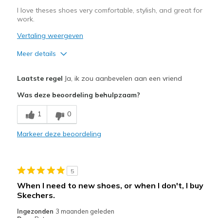
I love theses shoes very comfortable, stylish, and great for
work.
Vertaling weergeven
Meer details
Pluspunten
Laatste regel
Ja, ik zou aanbevelen aan een vriend
Attractive Design
Was deze beoordeling behulpzaam?
Comfortable
1
0
Stylish
Markeer deze beoordeling
Minpunten
Nothing I love them
5
Beste toepassingen
When I need to new shoes, or when I don't, I buy
Casual Wear
Skechers.
Ingezonden
3 maanden geleden
Width
Feels true to width