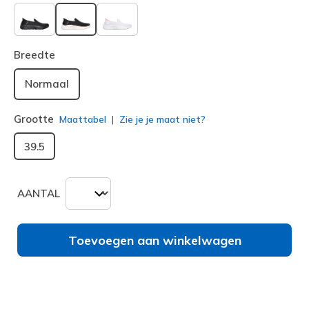
geselecteerd
Breedte
Normaal
Grootte
Maattabel
Zie je je maat niet?
39.5
AANTAL
Toevoegen aan winkelwagen