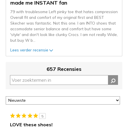
naar
made me INSTANT fan
de
79 with troublesome Left pinky toe that hates compression
niejee
Overall fit and comfort of my original first and BEST
page_id.
Skecher was fantastic. Not this one. I am INTO shoes that
Je
accomodate senior balance and comfort but have some
kunt
'style' and don't look like clunky Crocs. I am not really Wide,
de
but buy W b
...
status
van
Lees verder recensie
je
migratie
controleren
657 Recensies
op
deze
page
of
door
<a
href="javascript:location.href=location.pathname;">hier</a>
de
5
page
LOVE these shoes!
met