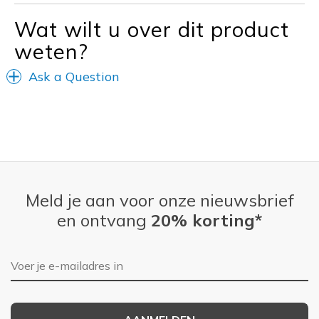
Special Occasions
Wat wilt u over dit product
Width
Feels true to width
weten?
Sizing
Feels true to size
View On Shoes
Shoes are for Wearing
Ask a Question
Meld je aan voor onze nieuwsbrief
en ontvang
20% korting*
E-mailadres