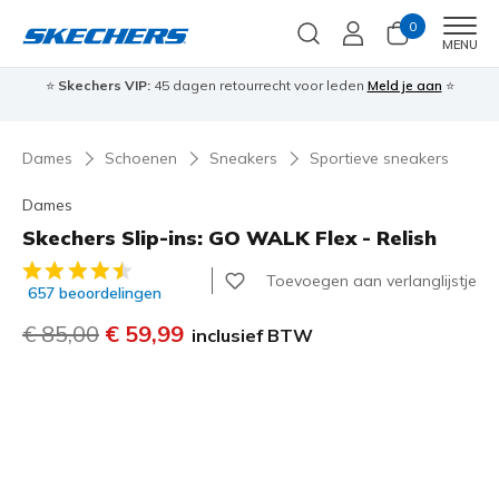
0
Men
MENU
⭐
Skechers VIP:
45 dagen retourrecht voor leden
Meld je aan
⭐
🎁
Dames
Schoenen
Sneakers
Sportieve sneakers
Dames
Skechers Slip-ins: GO WALK Flex - Relish
5 van de 5 klantbeoordelingen
Toevoegen aan verlanglijstje
657 beoordelingen
Prijs verlaagd van
€ 85,00
naar
€ 59,99
inclusief BTW