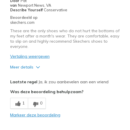
Door
Pat
Sizing
van
Newport News, VA
Feels true to size
Describe Yourself
Conservative
View On Shoes
Shoes are for Wearing
Beoordeeld op
skechers.com
These are the only shoes who do not hurt the bottoms of
my feet after a month's wear. They are comfortable, easy
to slip on and highly recommend Skechers shoes to
everyone.
Vertaling weergeven
Meer details
Pluspunten
Laatste regel
Ja, ik zou aanbevelen aan een vriend
Attractive Design
Was deze beoordeling behulpzaam?
Comfortable
1
0
Stylish
Markeer deze beoordeling
Beste toepassingen
Casual Wear