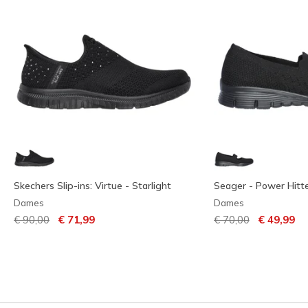
Skechers Slip-ins: Virtue - Starlight
Seager - Power Hitt
Dames
Dames
Prijs verlaagd van
naar
Prijs verlaagd van
naar
€ 90,00
€ 71,99
€ 70,00
€ 49,99