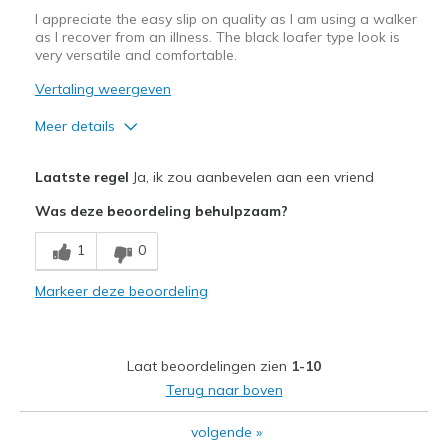
I appreciate the easy slip on quality as I am using a walker
as I recover from an illness. The black loafer type look is
very versatile and comfortable.
Vertaling weergeven
Meer details
Pluspunten
Laatste regel
Ja, ik zou aanbevelen aan een vriend
Attractive Design
Was deze beoordeling behulpzaam?
Comfortable
1
0
Durable
Markeer deze beoordeling
Stylish
Beste toepassingen
Laat beoordelingen zien
1-10
Casual Wear
Terug naar boven
Going Out
volgende
»