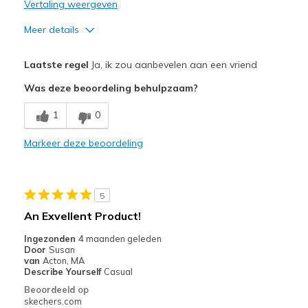
Vertaling weergeven
Meer details
Pluspunten
Laatste regel
Ja, ik zou aanbevelen aan een vriend
Breathe Well
Was deze beoordeling behulpzaam?
Comfortable
1
0
Durable
Markeer deze beoordeling
Beste toepassingen
Casual Wear
5
Travel
An Exvellent Product!
Width
Feels true to width
Ingezonden
4 maanden geleden
Door
Susan
Sizing
Feels true to size
van
Acton, MA
View On Shoes
I'm Into Shoes
Describe Yourself
Casual
Beoordeeld op
skechers.com