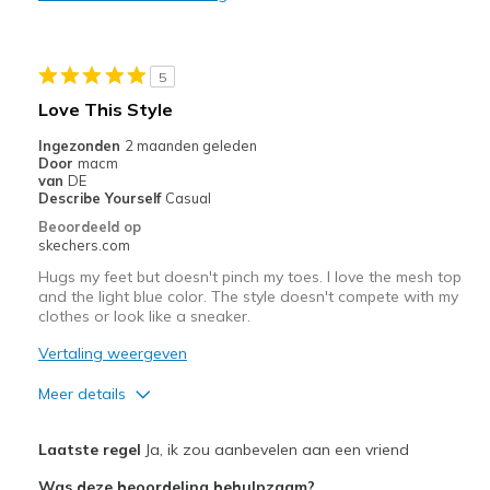
Durable
Stylish
5
Beste toepassingen
Love This Style
Casual Wear
Ingezonden
2 maanden geleden
Door
macm
Going Out
van
DE
Describe Yourself
Casual
Special Occasions
Beoordeeld op
skechers.com
Travel
Hugs my feet but doesn't pinch my toes. I love the mesh top
and the light blue color. The style doesn't compete with my
Width
Feels true to width
clothes or look like a sneaker.
Sizing
Feels true to size
Vertaling weergeven
View On Shoes
I'm Really Into Shoes
Meer details
Pluspunten
Laatste regel
Ja, ik zou aanbevelen aan een vriend
Attractive Design
Was deze beoordeling behulpzaam?