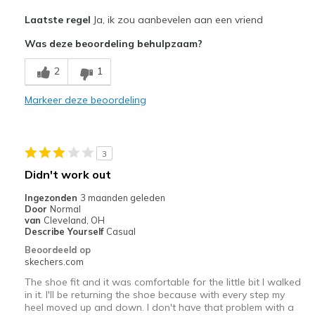
Pluspunten
Laatste regel
Ja, ik zou aanbevelen aan een vriend
Attractive Design
Was deze beoordeling behulpzaam?
Comfortable
2
1
Durable
Markeer deze beoordeling
Beste toepassingen
Casual Wear
3
Width
Feels true to width
Didn't work out
Sizing
Feels true to size
Ingezonden
3 maanden geleden
View On Shoes
Shoes are for Wearing
Door
Normal
van
Cleveland, OH
Describe Yourself
Casual
Beoordeeld op
skechers.com
The shoe fit and it was comfortable for the little bit I walked
in it. I'll be returning the shoe because with every step my
heel moved up and down. I don't have that problem with a