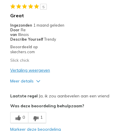
Stylish
5
Minpunten
Great
Need Break In
Ingezonden
1 maand geleden
Door
Re
Beste toepassingen
van
Illinois
Describe Yourself
Trendy
Casual Wear
Beoordeeld op
skechers.com
Travel
Slick chick
Width
Feels true to width
Vertaling weergeven
Sizing
Feels true to size
Meer details
View On Shoes
I'm Really Into Shoes
Pluspunten
Laatste regel
Ja, ik zou aanbevelen aan een vriend
Attractive Design
Was deze beoordeling behulpzaam?
Breathe Well
0
1
Comfortable
Markeer deze beoordeling