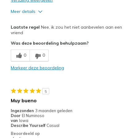
Meer details
Pluspunten
Laatste regel
Nee, ik zou het niet aanbevelen aan een
Attractive Design
vriend
Was deze beoordeling behulpzaam?
Minpunten
Poor Cushioning
0
0
Beste toepassingen
Markeer deze beoordeling
Casual Wear
Width
Feels true to width
5
Sizing
Feels true to size
Muy bueno
View On Shoes
Shoes are for Wearing
Ingezonden
3 maanden geleden
Door
El Numinoso
van
Iowa
Describe Yourself
Casual
Beoordeeld op