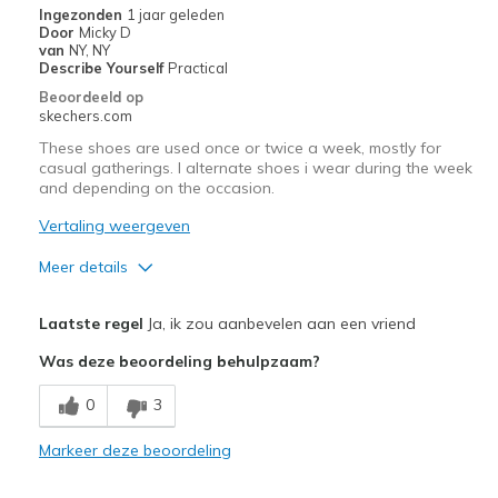
Ingezonden
1 jaar geleden
Door
Micky D
Travel
van
NY, NY
Describe Yourself
Practical
View On Shoes
Shoes are for Wearing
Beoordeeld op
skechers.com
These shoes are used once or twice a week, mostly for
casual gatherings. I alternate shoes i wear during the week
and depending on the occasion.
Vertaling weergeven
Meer details
Pluspunten
Laatste regel
Ja, ik zou aanbevelen aan een vriend
Comfortable
Was deze beoordeling behulpzaam?
Stylish
0
3
Beste toepassingen
Markeer deze beoordeling
Casual Wear