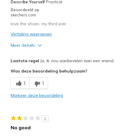
Describe Yourself
Practical
Beoordeeld op
skechers.com
love the shoes, my third pair
Vertaling weergeven
Meer details
Pluspunten
Laatste regel
Ja, ik zou aanbevelen aan een vriend
Attractive Design
Was deze beoordeling behulpzaam?
Breathe Well
1
1
Comfortable
Markeer deze beoordeling
Durable
Beste toepassingen
2
Casual Wear
No good
Going Out