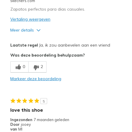
skechers.com
Zapatos perfectos para dias casuales.
Vertaling weergeven
Meer details
Pluspunten
Laatste regel
Ja, ik zou aanbevelen aan een vriend
Attractive Design
Was deze beoordeling behulpzaam?
Comfortable
0
2
Great wheels
Markeer deze beoordeling
Beste toepassingen
Casual Wear
5
Width
Feels true to width
love this shoe
Sizing
Feels true to size
Ingezonden
7 maanden geleden
View On Shoes
Shoes are for Wearing
Door
jooey
van
MI