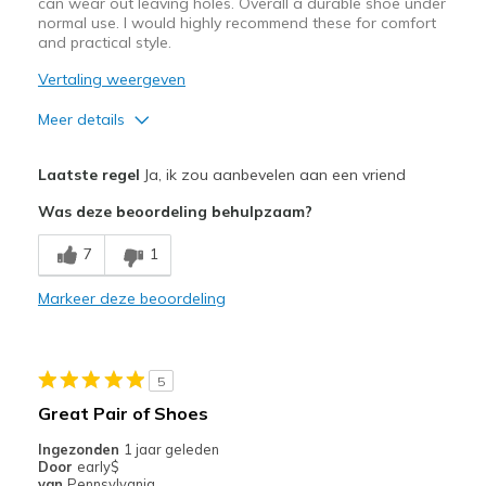
can wear out leaving holes. Overall a durable shoe under
normal use. I would highly recommend these for comfort
and practical style.
Vertaling weergeven
Meer details
Pluspunten
Laatste regel
Ja, ik zou aanbevelen aan een vriend
Breathe Well
Was deze beoordeling behulpzaam?
Comfortable
7
1
Versitle
Markeer deze beoordeling
Minpunten
Wear Out Quickly
5
Beste toepassingen
Great Pair of Shoes
Casual Athletic Use
Ingezonden
1 jaar geleden
Door
early$
Casual Wear
van
Pennsylvania