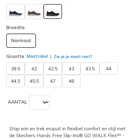
geselecteerd
Breedte
Normaal
Grootte
Maattabel
Zie je je maat niet?
39.5
42
42.5
43
43.5
44
44.5
45.5
47
48
AANTAL
Stap erin en trek eropuit in flexibel comfort en stijl met
de Skechers Hands Free Slip-Ins® GO WALK Flex™ -