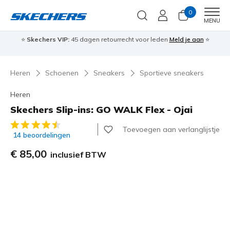
0
Men
MENU
⭐
Skechers VIP:
45 dagen retourrecht voor leden
Meld je aan
⭐
🎁
Heren
Schoenen
Sneakers
Sportieve sneakers
Heren
Skechers Slip-ins: GO WALK Flex - Ojai
5 van de 5 klantbeoordelingen
Toevoegen aan verlanglijstje
14 beoordelingen
€ 85,00
inclusief BTW