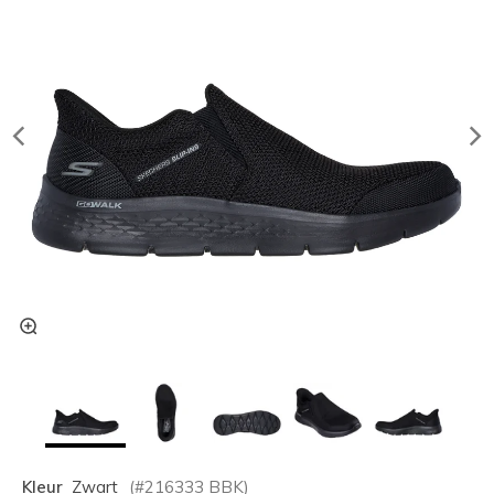
Kleur
Zwart
(#
216333
BBK
)