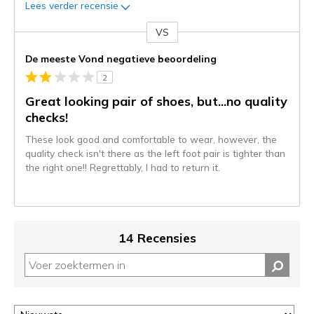
Lees verder recensie
VS
Je
content
De meeste Vond negatieve beoordeling
wordt
2
momenteel
gemigreerd
Great looking pair of shoes, but...no quality
naar
checks!
de
These look good and comfortable to wear, however, the
niejee
quality check isn't there as the left foot pair is tighter than
page_id.
the right one!! Regrettably, I had to return it.
Je
kunt
de
status
van
14 Recensies
je
migratie
controleren
op
deze