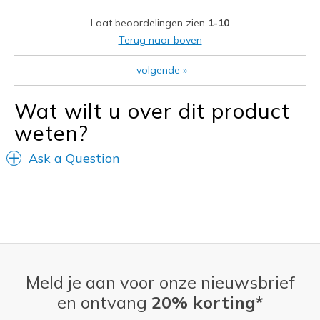
Width
Feels true to width
Laat beoordelingen zien
1-10
Sizing
Feels true to size
Terug naar boven
View On Shoes
Shoes are for Wearing
volgende
»
Wat wilt u over dit product
weten?
Ask a Question
Meld je aan voor onze nieuwsbrief
en ontvang
20% korting*