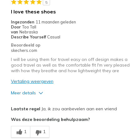
5
View On Shoes
Shoes are for Wearing
I love these shoes
Ingezonden
11 maanden geleden
Door
Too Tall
van
Nebraska
Describe Yourself
Casual
Beoordeeld op
skechers.com
I will be using them for travel easy on off design makes a
good travel as well as the comfortable fit I'm very pleased
with how they breathe and how lightweight they are
Vertaling weergeven
Meer details
Pluspunten
Laatste regel
Ja, ik zou aanbevelen aan een vriend
Attractive Design
Was deze beoordeling behulpzaam?
Breathe Well
1
1
Comfortable