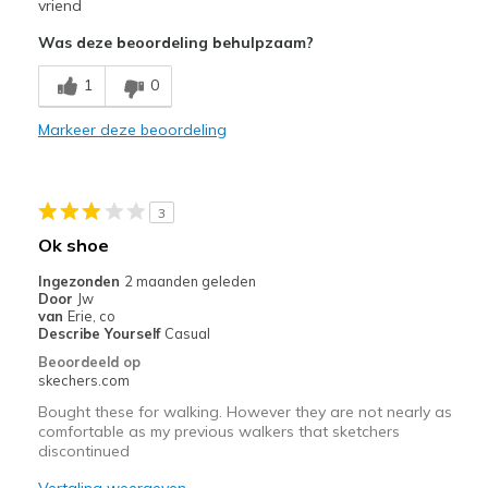
Attractive Design
vriend
Was deze beoordeling behulpzaam?
Comfortable
1
0
Stylish
Markeer deze beoordeling
Minpunten
Poor Quality
Beste toepassingen
3
Ok shoe
Casual Wear
Ingezonden
2 maanden geleden
Width
Feels true to width
Door
Jw
van
Erie, co
Sizing
Feels half size too small
Describe Yourself
Casual
View On Shoes
I'm Into Shoes
Beoordeeld op
skechers.com
Bought these for walking. However they are not nearly as
comfortable as my previous walkers that sketchers
discontinued
Vertaling weergeven