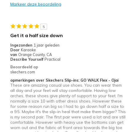
Markeer deze beoordeling
Durable
Feel good on my feet very light weight easy on
5
Stylish
Get it a half size down
Minpunten
Ingezonden
1 jaar geleden
Door
Karaoke
Need Break In
van
Orange County, CA
Describe Yourself
Practical
No real cons
Beoordeeld op
skechers.com
Beste toepassingen
opmerkingen over Skechers Slip-ins: GO WALK Flex - Ojai
These are amazing casual use shoes. You can wear them
Casual Wear
all day and your feet will stay comfortable. Having low
arches, these shoes give plenty of support to your feet. I'm
Travel
normally a size 10 with other dress shoes. However these
for some reason run big so I had to go down half a size to
Width
Feels true to width
a 9.5. Maybe it's the slip-in heal that make them bigger? This
Sizing
Feels true to size
is my second pair. The first pair were used a lot and are still
comfortable. However with heavy use the bottoms can get
View On Shoes
Shoes are for Wearing
worn out and the fabric at front area towards the big toe