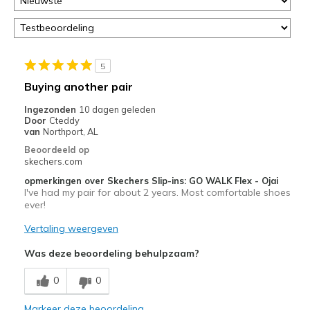
page
of
door
<a
href="javascript:location.href=location.pathname;">hier</a>
5
de
Buying another pair
page
met
Ingezonden
10 dagen geleden
Door
Cteddy
de
van
Northport, AL
migratiegeschiedenis
Beoordeeld op
van
skechers.com
de
page_id
opmerkingen over Skechers Slip-ins: GO WALK Flex - Ojai
I've had my pair for about 2 years. Most comfortable shoes
te
ever!
bezoeken.
Vertaling weergeven
Was deze beoordeling behulpzaam?
0
0
Markeer deze beoordeling