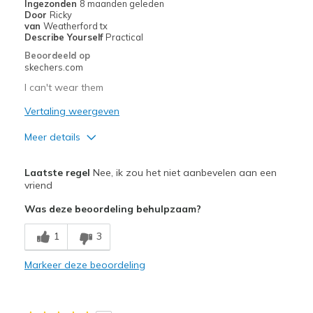
Ingezonden
8 maanden geleden
Door
Ricky
Travel
van
Weatherford tx
Describe Yourself
Practical
Width
Feels true to width
Beoordeeld op
skechers.com
Sizing
Feels true to size
View On Shoes
Shoes are for Wearing
I can't wear them
Vertaling weergeven
Meer details
Pluspunten
Laatste regel
Nee, ik zou het niet aanbevelen aan een
Attractive Design
vriend
Was deze beoordeling behulpzaam?
Breathe Well
1
3
Minpunten
Poor Cushioning
Markeer deze beoordeling
Width
Feels too narrow
Sizing
Feels full size too small