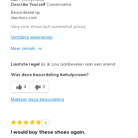
Describe Yourself
Conservative
Going Out
Beoordeeld op
skechers.com
Travel
Very nice shoes but somewhat pricey.
Width
Feels true to width
Vertaling weergeven
Sizing
Feels half size too big
Meer details
View On Shoes
I'm Into Shoes
Pluspunten
Laatste regel
Ja, ik zou aanbevelen aan een vriend
Attractive Design
Was deze beoordeling behulpzaam?
Comfortable
4
0
Minpunten
Markeer deze beoordeling
No Cons
Beste toepassingen
5
Casual Wear
I would buy these shoes again.
Going Out