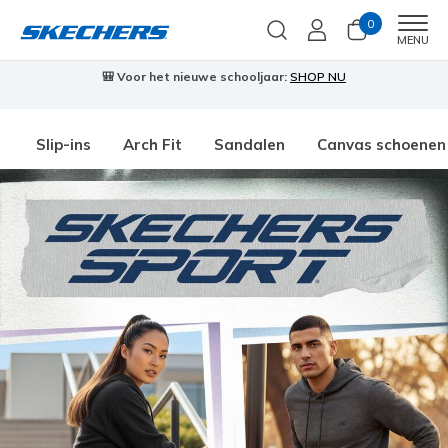
0
Men
MENU
🎒 Voor het nieuwe schooljaar:
SHOP NU
Slip-ins
Arch Fit
Sandalen
Canvas schoenen