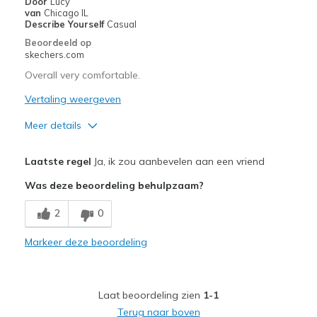
Door
Lucy
van
Chicago IL
Describe Yourself
Casual
Beoordeeld op
skechers.com
Overall very comfortable.
Vertaling weergeven
Meer details
Pluspunten
Laatste regel
Ja, ik zou aanbevelen aan een vriend
Attractive Design
Was deze beoordeling behulpzaam?
Comfortable
2
0
Stylish
Markeer deze beoordeling
Beste toepassingen
Casual Wear
Laat beoordeling zien
1-1
Going Out
Terug naar boven