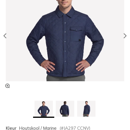
Kleur
Houtskool / Marine
(#
JA297
CCNV
)