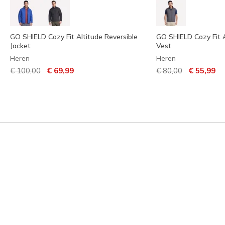
GO SHIELD Cozy Fit Altitude Reversible
GO SHIELD Cozy Fit A
Jacket
Vest
Heren
Heren
Prijs verlaagd van
naar
Prijs verlaagd van
naar
€ 100,00
€ 69,99
€ 80,00
€ 55,99