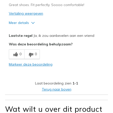
Great shoes. Fit perfectly. Soooo comfortable!
Vertaling weergeven
Meer details
Pluspunten
Laatste regel
Ja, ik zou aanbevelen aan een vriend
Attractive Design
Was deze beoordeling behulpzaam?
Comfortable
0
0
Durable
Markeer deze beoordeling
Stylish
Beste toepassingen
Laat beoordeling zien
1-1
Casual Wear
Terug naar boven
Going Out
Travel
Wat wilt u over dit product