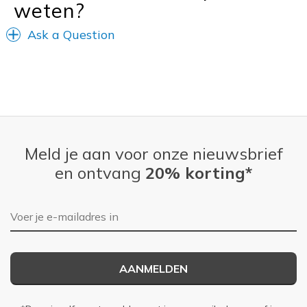
weten?
Width
Feels true to width
Sizing
Feels true to size
Ask a Question
View On Shoes
I'm Really Into Shoes
Meld je aan voor onze nieuwsbrief
en ontvang
20% korting*
E-mailadres
AANMELDEN