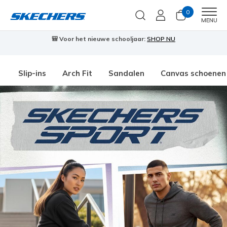
0
Men
MENU
🎒 Voor het nieuwe schooljaar:
SHOP NU
Slip-ins
Arch Fit
Sandalen
Canvas schoenen