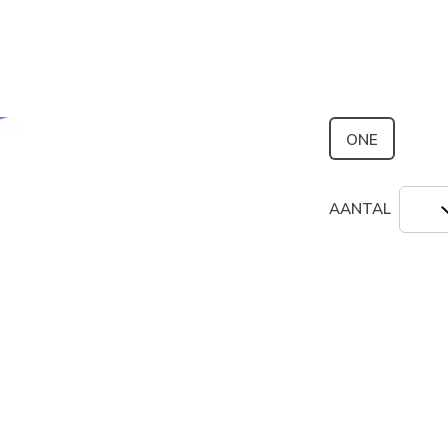
geselecte
Grootte
ONE
AANTAL