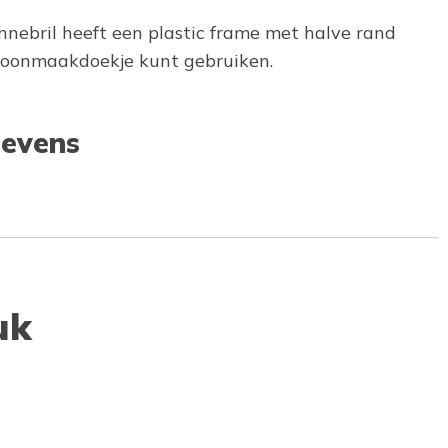
nnebril heeft een plastic frame met halve rand
choonmaakdoekje kunt gebruiken.
evens
uk