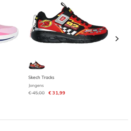
Skech Tracks
Skeche
Jongens
Unisex
Prijs verlaagd van
€ 45,00
naar
€ 31,99
€ 35,