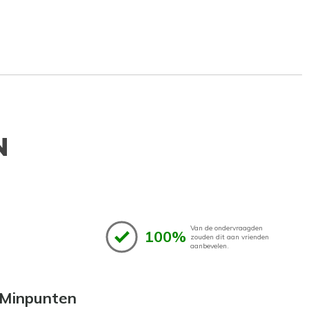
N
Van de ondervraagden
100%
zouden dit aan vrienden
aanbevelen.
Minpunten