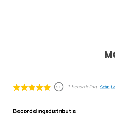
M
1 beoordeling
Schrijf
5.0
Beoordelingsdistributie