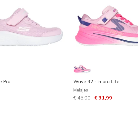
e Pro
Wave 92 - Imara Lite
Meisjes
Prijs verlaagd van
€ 45,00
naar
€ 31,99