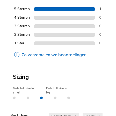
5 Sterren
1
4 Sterren
0
3 Sterren
0
2 Sterren
0
1 Ster
0
Zo verzamelen we beoordelingen
Sizing
Feels full size too
Feels full size too
small
big
Best Uses
Casual Wear
1
Sports
1