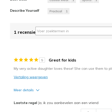
Describe Yourself
Practical
1
1 recensie
Great for kids
5
My very active daughter loves these! She can use them to pl
Vertaling weergeven
Meer details
Pluspunten
Beste toepassingen
Laatste regel
Ja, ik zou aanbevelen aan een vriend
Attractive Design
Casual Wear