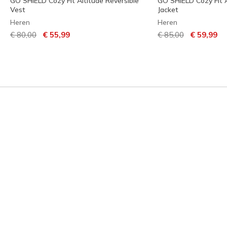
GO SHIELD Cozy Fit Altitude Reversible
GO SHIELD Cozy Fit 
Vest
Jacket
Heren
Heren
Prijs verlaagd van
naar
Prijs verlaagd van
naar
€ 80,00
€ 55,99
€ 85,00
€ 59,99