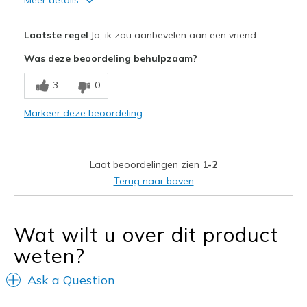
Pluspunten
Laatste regel
Ja, ik zou aanbevelen aan een vriend
Breathe Well
Was deze beoordeling behulpzaam?
Comfortable
3
0
Beste toepassingen
Markeer deze beoordeling
Casual Wear
Travel
Laat beoordelingen zien
1-2
Width
Feels true to width
Terug naar boven
Sizing
Feels true to size
Wat wilt u over dit product
weten?
Ask a Question