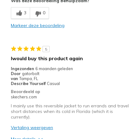
Was deze beoordeling behulpzaam?
Comfortable
3
0
Width
Feels true to width
Markeer deze beoordeling
Sizing
Feels true to size
5
Iwould buy this product again
Ingezonden
6 maanden geleden
Door
gatorbolt
van
Tampa, FL
Describe Yourself
Casual
Beoordeeld op
skechers.com
I mainly use this reversible jacket to run errands and travel
short distances when its cold in Florida (which it is
currently).
Vertaling weergeven
Meer details