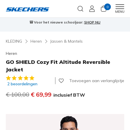
0
Men
MENU
🎒 Voor het nieuwe schooljaar:
SHOP NU
KLEDING
Heren
Jassen & Mantels
Heren
GO SHIELD Cozy Fit Altitude Reversible
Jacket
5 van de 5 klantbeoordelingen
Toevoegen aan verlanglijstje
2 beoordelingen
Prijs verlaagd van
€ 100,00
naar
€ 69,99
inclusief BTW