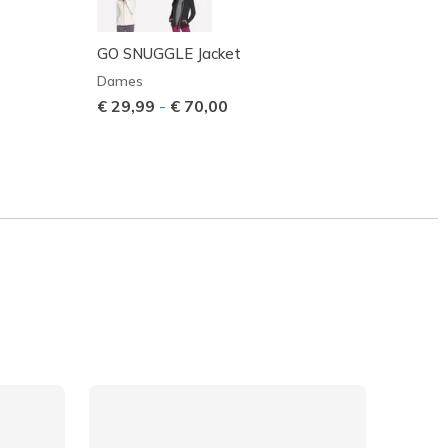
GO SNUGGLE Jacket
GO WA
Dames
Dame
€ 29,99
-
€ 70,00
Prijs 
€ 80,