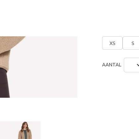
geselecte
Grootte
Maatta
XS
S
AANTAL