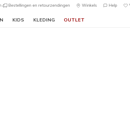
en
Bestellingen en retourzendingen
Winkels
Help
V
EN
KIDS
KLEDING
OUTLET
🎒 Voor het nieuwe schooljaar:
SHOP NU
Dames
Skech-Sh
1
3,5 van de 5 kl
€ 55,00
Kleur
Taupe / Br