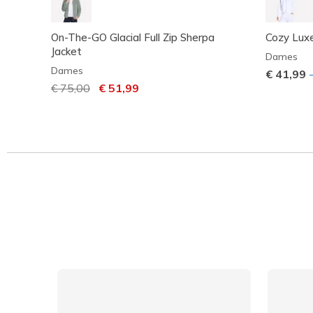
On-The-GO Glacial Full Zip Sherpa
Cozy Luxe
Jacket
Dames
Dames
€ 41,99
Prijs verlaagd van
€ 75,00
naar
€ 51,99