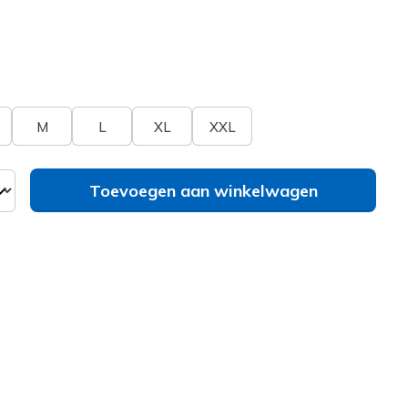
erd
bel
Zie je je maat niet?
M
L
XL
XXL
Toevoegen aan winkelwagen