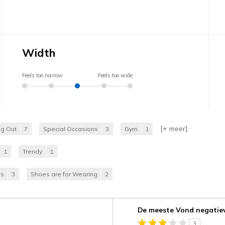
Width
Feels too narrow
Feels too wide
[+
meer
]
ng Out
7
Special Occasions
3
Gym
1
1
Trendy
1
es
3
Shoes are for Wearing
2
Je
De meeste Vond negatie
content
3
wordt