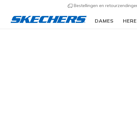
Bestellingen en retourzending
DAMES
HER
KLEDING
Dames
Jassen & Mantels