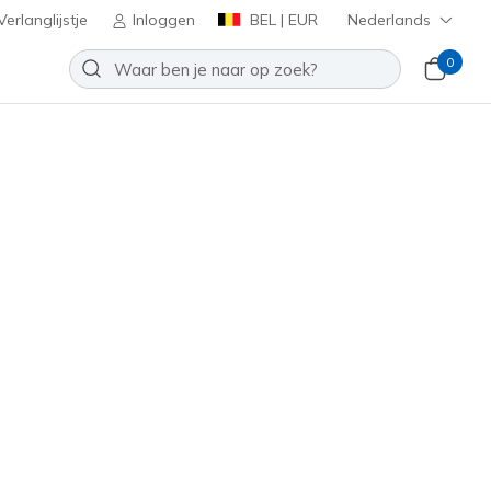
erlanglijstje
Inloggen
BEL | EUR
Nederlands
0
erpa Jacket
Toevoegen aan verlanglijstje
7 beoordelingen
antbeoordelingen
inclusief BTW
uin
(#
JA218
TPBR
)