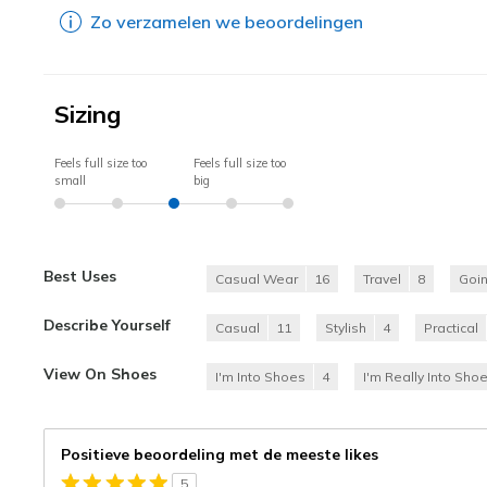
Zo verzamelen we beoordelingen
Sizing
Feels full size too
Feels full size too
small
big
Best Uses
Casual Wear
16
Travel
8
Goi
Describe Yourself
Casual
11
Stylish
4
Practical
View On Shoes
I'm Into Shoes
4
I'm Really Into Sho
Positieve beoordeling met de meeste likes
5