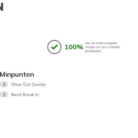
N
Van de ondervraagden
100%
zouden dit aan vrienden
aanbevelen.
Minpunten
2
Wear Out Quickly
1
Need Break In