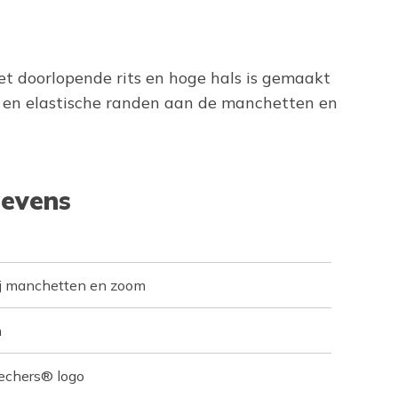
et doorlopende rits en hoge hals is gemaakt
 en elastische randen aan de manchetten en
evens
ij manchetten en zoom
n
kechers® logo