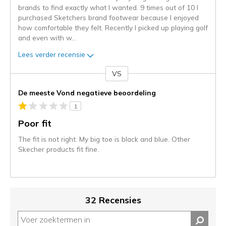
brands to find exactly what I wanted. 9 times out of 10 I
purchased Sketchers brand footwear because I enjoyed
how comfortable they felt. Recently I picked up playing golf
and even with w
...
Lees verder recensie
VS
Je
content
De meeste Vond negatieve beoordeling
wordt
1
momenteel
gemigreerd
Poor fit
naar
The fit is not right. My big toe is black and blue. Other
de
Skecher products fit fine.
niejee
page_id.
Je
kunt
de
32 Recensies
status
van