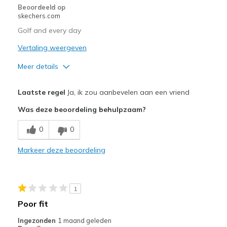
Beoordeeld op
skechers.com
Every day wear
Golf and every day
Travel
Vertaling weergeven
Width
Feels true to width
Meer details
Sizing
Feels half size too small
Pluspunten
Laatste regel
Ja, ik zou aanbevelen aan een vriend
Attractive Design
Was deze beoordeling behulpzaam?
Comfortable
0
0
Stylish
Markeer deze beoordeling
Beste toepassingen
Casual Wear
1
Going Out
Poor fit
Travel
Ingezonden
1 maand geleden