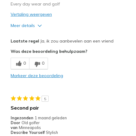
Every day wear and golf
Vertaling weergeven
Meer details
Pluspunten
Laatste regel
Ja, ik zou aanbevelen aan een vriend
Attractive Design
Was deze beoordeling behulpzaam?
Comfortable
0
0
Durable
Markeer deze beoordeling
Stylish
Minpunten
5
Cushing is less than a lot of slipinʼs, but that
Second pair
Why I love it
Ingezonden
1 maand geleden
Door
Old golfer
Beste toepassingen
van
Minneapolis
Describe Yourself
Stylish
Casual Wear