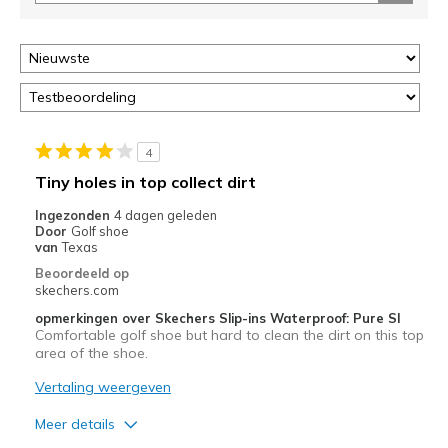
je
migratie
controleren
op
deze
page
of
door
4
<a
Tiny holes in top collect dirt
href="javascript:location.href=location.pathname;">hier</a>
de
Ingezonden
4 dagen geleden
Door
Golf shoe
page
van
Texas
met
Beoordeeld op
de
skechers.com
migratiegeschiedenis
van
opmerkingen over Skechers Slip-ins Waterproof: Pure SI
Comfortable golf shoe but hard to clean the dirt on this top
de
area of the shoe.
page_id
te
Vertaling weergeven
bezoeken.
Meer details