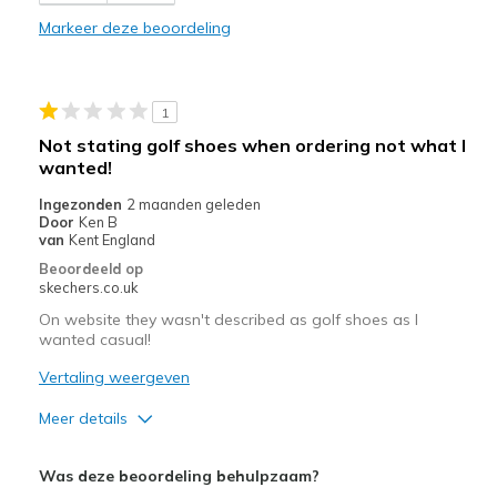
View On Shoes
Shoes are for Wearing
Markeer deze beoordeling
1
Not stating golf shoes when ordering not what I
wanted!
Ingezonden
2 maanden geleden
Door
Ken B
van
Kent England
Beoordeeld op
skechers.co.uk
On website they wasn't described as golf shoes as I
wanted casual!
Vertaling weergeven
Meer details
Pluspunten
Was deze beoordeling behulpzaam?
Didn't want Golf shoes