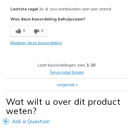
Pluspunten
Laatste regel
Ja, ik zou aanbevelen aan een vriend
Comfortable
Was deze beoordeling behulpzaam?
Beste toepassingen
0
0
Casual Wear
Markeer deze beoordeling
Width
Feels true to width
Sizing
Feels true to size
Laat beoordelingen zien
1-10
Terug naar boven
volgende
»
Wat wilt u over dit product
weten?
Ask a Question