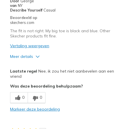
Door
George
Width
Feels true to width
van
NY
Describe Yourself
Casual
Sizing
Feels half size too small
Beoordeeld op
skechers.com
The fit is not right. My big toe is black and blue. Other
Skecher products fit fine.
Vertaling weergeven
Meer details
Sizing
Feels half size too small
Laatste regel
Nee, ik zou het niet aanbevelen aan een
vriend
Was deze beoordeling behulpzaam?
0
0
Markeer deze beoordeling