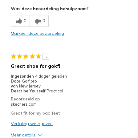
Pluspunten
Was deze beoordeling behulpzaam?
Comfortable
0
0
Durable
Markeer deze beoordeling
Beste toepassingen
Playing golf
5
Width
Feels true to width
Great shoe for gokf!
Sizing
Feels true to size
Ingezonden
4 dagen geleden
Door
Golf pro
van
New Jersey
Describe Yourself
Practical
Beoordeeld op
skechers.com
Great fit for my bad feet
Vertaling weergeven
Meer details