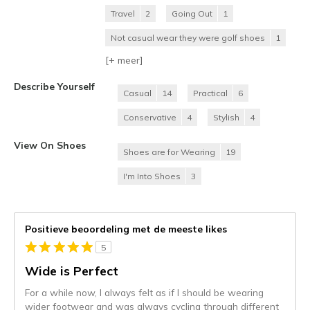
Travel
2
Going Out
1
Not casual wear they were golf shoes
1
[+
meer
]
Describe Yourself
Casual
14
Practical
6
Conservative
4
Stylish
4
View On Shoes
Shoes are for Wearing
19
I'm Into Shoes
3
Positieve beoordeling met de meeste likes
5
Wide is Perfect
For a while now, I always felt as if I should be wearing
wider footwear and was always cycling through different