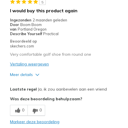
5
I would buy this product again
Ingezonden
2 maanden geleden
Door
Boom Boom
van
Portland Oregon
Describe Yourself
Practical
Beoordeeld op
skechers.com
Very comfortable golf shoe from round one
Vertaling weergeven
Meer details
Pluspunten
Laatste regel
Ja, ik zou aanbevelen aan een vriend
Comfortable
Was deze beoordeling behulpzaam?
Stylish
0
0
Width
Feels true to width
Markeer deze beoordeling
Sizing
Feels true to size