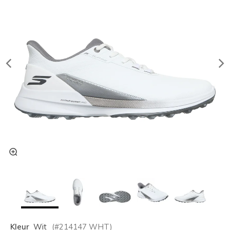
Kleur
Wit
(#
214147
WHT
)