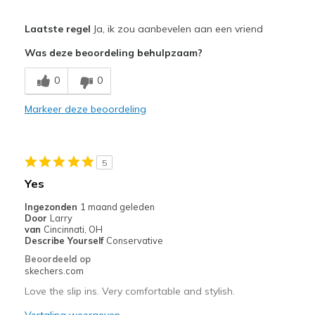
Pluspunten
Laatste regel
Ja, ik zou aanbevelen aan een vriend
Attractive Design
Was deze beoordeling behulpzaam?
Comfortable
0
0
Stylish
Markeer deze beoordeling
Width
Feels true to width
Sizing
Feels true to size
View On Shoes
Shoes are for Wearing
5
Yes
Ingezonden
1 maand geleden
Door
Larry
van
Cincinnati, OH
Describe Yourself
Conservative
Beoordeeld op
skechers.com
Love the slip ins. Very comfortable and stylish.
Vertaling weergeven