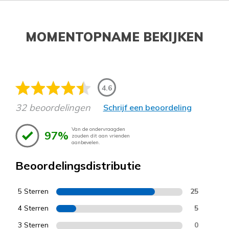
MOMENTOPNAME BEKIJKEN
4.6
32 beoordelingen
Schrijf een beoordeling
Van de ondervraagden
97%
zouden dit aan vrienden
aanbevelen.
Beoordelingsdistributie
5 Sterren
25
4 Sterren
5
3 Sterren
0