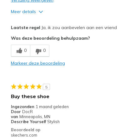
Meer details
Pluspunten
Laatste regel
Ja, ik zou aanbevelen aan een vriend
Attractive Design
Was deze beoordeling behulpzaam?
Breathe Well
0
0
Comfortable
Markeer deze beoordeling
Durable
Stylish
5
Beste toepassingen
Buy these shoe
Golfing
Ingezonden
1 maand geleden
Door
DocR
Width
Feels true to width
van
Minneapolis, MN
Describe Yourself
Stylish
Sizing
Feels true to size
Beoordeeld op
View On Shoes
Shoes are for Wearing
skechers.com