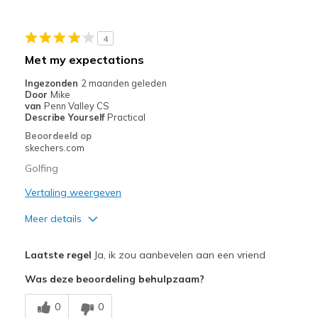
View On Shoes
Shoes are for Wearing
4
Met my expectations
Ingezonden
2 maanden geleden
Door
Mike
van
Penn Valley CS
Describe Yourself
Practical
Beoordeeld op
skechers.com
Golfing
Vertaling weergeven
Meer details
Pluspunten
Laatste regel
Ja, ik zou aanbevelen aan een vriend
Comfortable
Was deze beoordeling behulpzaam?
Width
Feels true to width
0
0
Sizing
Feels half size too big