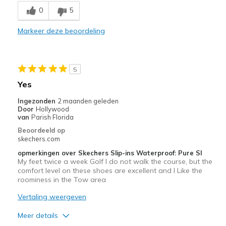
0
5
Beste toepassingen
Markeer deze beoordeling
Casual Wear
Not casual wear they were golf shoes
5
Yes
Ingezonden
2 maanden geleden
Door
Hollywood
van
Parish Florida
Beoordeeld op
skechers.com
opmerkingen over Skechers Slip-ins Waterproof: Pure SI
My feet twice a week Golf I do not walk the course, but the
comfort level on these shoes are excellent and I Like the
roominess in the Tow area
Vertaling weergeven
Meer details