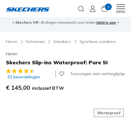
0
Men
MENU
⭐
Skechers VIP:
45 dagen retourrecht voor leden
Meld je aan
⭐
🎁
Heren
Schoenen
Sneakers
Sportieve sneakers
Heren
Skechers Slip-ins Waterproof: Pure SI
4,8 van de 5 klantbeoordelingen
Toevoegen aan verlanglijstje
32 beoordelingen
€ 145,00
inclusief BTW
Waterproof