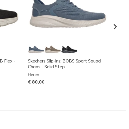
B Flex -
Skechers Slip-ins: BOBS Sport Squad
Skeche
Chaos - Solid Step
Squad
Heren
Heren
€ 80,00
€ 80,