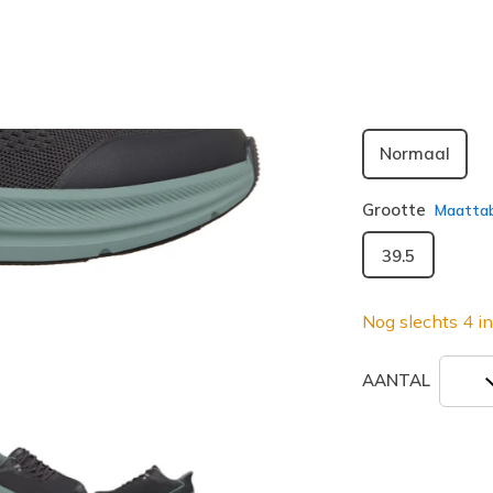
geselecte
Breedte
Normaal
Grootte
Maatta
39.5
Nog slechts 4 in
AANTAL