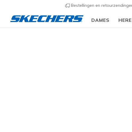
Bestellingen en retourzending
DAMES
HER
🎒 Voor het nieuwe schooljaar:
SHOP NU
Heren
Schoenen
Sneakers
Casual sneakers