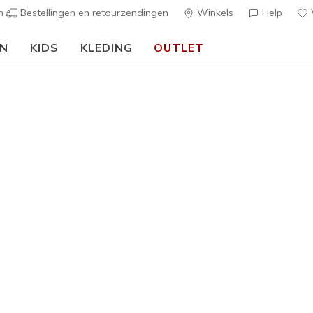
en
Bestellingen en retourzendingen
Winkels
Help
V
EN
KIDS
KLEDING
OUTLET
Heren
Skechers 
2
3,1 van de 5 kl
€ 80,00
Kleur
Houtskool