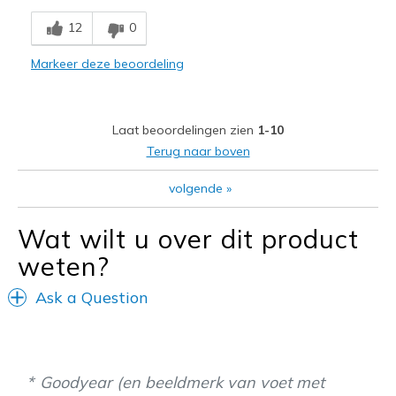
Comfortable
12
0
Stylish
Markeer deze beoordeling
Beste toepassingen
Casual Wear
Laat beoordelingen zien
1-10
Going Out
Terug naar boven
Width
Feels true to width
volgende
»
Sizing
Feels true to size
View On Shoes
I'm Really Into Shoes
Wat wilt u over dit product
weten?
Ask a Question
Goodyear (en beeldmerk van voet met