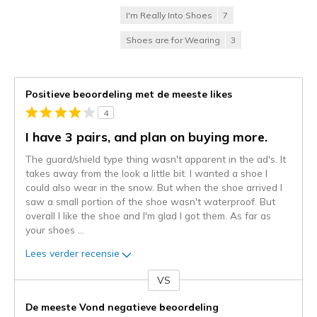
I'm Really Into Shoes
7
Shoes are for Wearing
3
Positieve beoordeling met de meeste likes
4
I have 3 pairs, and plan on buying more.
The guard/shield type thing wasn't apparent in the ad's. It
takes away from the look a little bit. I wanted a shoe I
could also wear in the snow. But when the shoe arrived I
saw a small portion of the shoe wasn't waterproof. But
overall I like the shoe and I'm glad I got them. As far as
your shoes
...
Lees verder recensie
VS
Je
content
De meeste Vond negatieve beoordeling
wordt