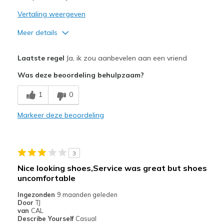
Vertaling weergeven
Meer details
Pluspunten
Laatste regel
Ja, ik zou aanbevelen aan een vriend
Attractive Design
Was deze beoordeling behulpzaam?
Breathe Well
1
0
Comfortable
Markeer deze beoordeling
Durable
Stylish
3
Minpunten
Nice looking shoes,Service was great but shoes
uncomfortable
Too many styles that catch long pants and sweatp
Ingezonden
9 maanden geleden
Beste toepassingen
Door
TJ
van
CAL
Casual Wear
Describe Yourself
Casual