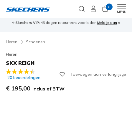
0
Men
MENU
⭐
Skechers VIP:
45 dagen retourrecht voor leden
Meld je aan
⭐
🎁
Heren
Schoenen
Heren
SKX REIGN
3,6 van de 5 klantbeoordelingen
Toevoegen aan verlanglijstje
20 beoordelingen
€ 195,00
inclusief BTW