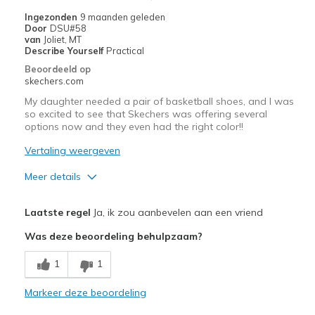
Ingezonden
9 maanden geleden
Hiking - style has good support for ankles
Door
DSU#58
van
Joliet, MT
Width
Feels true to width
Describe Yourself
Practical
Sizing
Feels true to size
Beoordeeld op
skechers.com
View On Shoes
I'm Into Shoes
My daughter needed a pair of basketball shoes, and I was
so excited to see that Skechers was offering several
options now and they even had the right color!!
Vertaling weergeven
Meer details
Pluspunten
Laatste regel
Ja, ik zou aanbevelen aan een vriend
Attractive Design
Was deze beoordeling behulpzaam?
Breathe Well
1
1
Comfortable
Markeer deze beoordeling
Durable