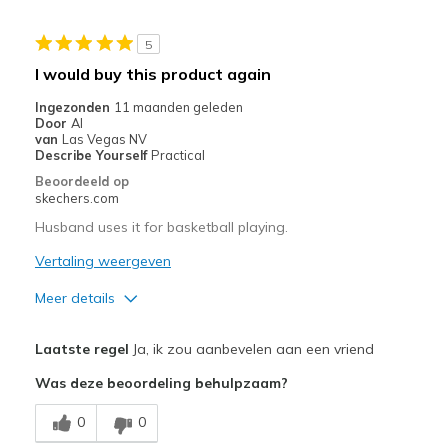
Stylish
5
Beste toepassingen
I would buy this product again
Basketball shoes!! Daughter loves them!
Ingezonden
11 maanden geleden
Door
Al
Width
Feels true to width
van
Las Vegas NV
Describe Yourself
Practical
Sizing
Feels true to size
Beoordeeld op
View On Shoes
I'm Really Into Shoes
skechers.com
Husband uses it for basketball playing.
Vertaling weergeven
Meer details
Pluspunten
Laatste regel
Ja, ik zou aanbevelen aan een vriend
Comfortable
Was deze beoordeling behulpzaam?
Stylish
0
0
Width
Feels true to width