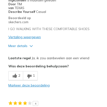
Ingezonden
5 maanden geleden
de
Door
TIM
van
TEXAS
page
Describe Yourself
Casual
met
Beoordeeld op
de
skechers.com
migratiegeschiedenis
van
I GO WALKING WITH THESE COMFORTABLE SHOES
de
Vertaling weergeven
page_id
te
Meer details
bezoeken.
Pluspunten
Laatste regel
Ja, ik zou aanbevelen aan een vriend
Attractive Design
Was deze beoordeling behulpzaam?
Comfortable
2
1
Durable
Markeer deze beoordeling
Stylish
Minpunten
4
Need Break In