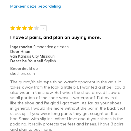
Markeer deze beoordeling
Beste toepassingen
Casual Wear
4
Width
Feels too narrow
I have 3 pairs, and plan on buying more.
Sizing
Feels half size too small
Ingezonden
9 maanden geleden
View On Shoes
I'm Into Shoes
Door
Brian
van
Kansas City Missouri
Describe Yourself
Stylish
Beoordeeld op
skechers.com
The guard/shield type thing wasn't apparent in the ad's. It
takes away from the look a little bit. I wanted a shoe I could
also wear in the snow. But when the shoe arrived I saw a
small portion of the shoe wasn't waterproof. But overall I
like the shoe and I'm glad I got them. As far as your shoes
in general. I would like more without the bar in the back that
sticks up. If you wear long pants they get caught on that
bar. Same with slip ins. What I love about your shoes is the
padding. It really protects the feet and knees. I have 3 pairs
and plan to buy more.