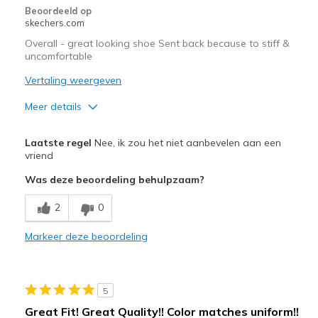
Beoordeeld op
skechers.com
Overall - great looking shoe Sent back because to stiff &
uncomfortable
Vertaling weergeven
Meer details
Pluspunten
Laatste regel
Nee, ik zou het niet aanbevelen aan een
Attractive Design
vriend
Was deze beoordeling behulpzaam?
Stylish
2
0
Minpunten
Needs better cushioning
Markeer deze beoordeling
Sides too stiff
Beste toepassingen
5
Great Fit! Great Quality!! Color matches uniform!!
Casual Wear