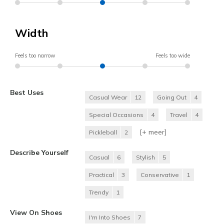
Width
Feels too narrow
Feels too wide
Best Uses
Casual Wear
12
Going Out
4
Special Occasions
4
Travel
4
[+
meer
]
Pickleball
2
Describe Yourself
Casual
6
Stylish
5
Practical
3
Conservative
1
Trendy
1
View On Shoes
I'm Into Shoes
7