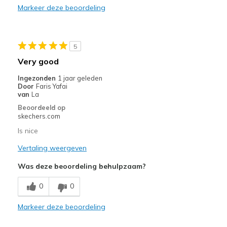
Markeer deze beoordeling
Sizing
Feels true to size
5
Very good
Ingezonden
1 jaar geleden
Door
Faris Yafai
van
La
Beoordeeld op
skechers.com
Is nice
Vertaling weergeven
Was deze beoordeling behulpzaam?
0
0
Markeer deze beoordeling