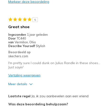
Markeer deze beoordeling
Durable
Stylish
5
Beste toepassingen
Great shoe
Casual Wear
Ingezonden
1 jaar geleden
Door
TC440
Special Occasions
van
Vermilion, Ohio
Describe Yourself
Stylish
Width
Feels true to width
Beoordeeld op
skechers.com
Sizing
Feels true to size
View On Shoes
I'm Into Shoes
I'm pretty sure I could dunk on Julius Randle in these shoes…
Just sayin'
Vertaling weergeven
Meer details
Pluspunten
Laatste regel
Ja, ik zou aanbevelen aan een vriend
Attractive Design
Was deze beoordeling behulpzaam?