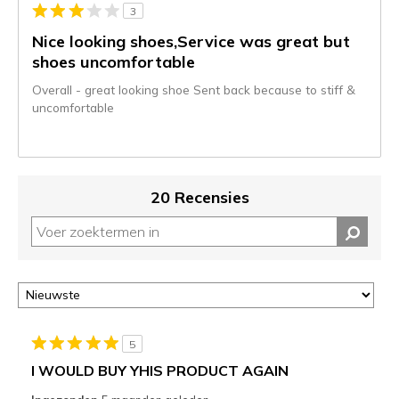
3
momenteel
gemigreerd
Nice looking shoes,Service was great but
naar
shoes uncomfortable
de
Overall - great looking shoe Sent back because to stiff &
niejee
uncomfortable
page_id.
Je
kunt
de
status
20 Recensies
van
je
migratie
controleren
op
deze
page
of
5
door
I WOULD BUY YHIS PRODUCT AGAIN
<a
href="javascript:location.href=location.pathname;">hier</a>