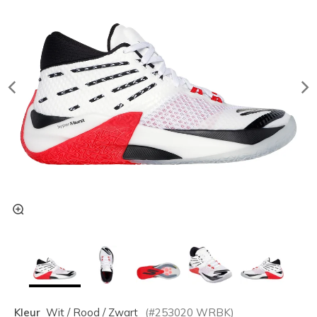
Kleur
Wit / Rood / Zwart
(#
253020
WRBK
)