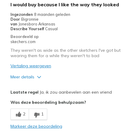
I would buy because I like the way they looked
Beste toepassingen
Ingezonden
8 maanden geleden
Door
Bigronnie
Casual Wear
van
Jonesboro Arkansas
Describe Yourself
Casual
Travel
Beoordeeld op
skechers.com
Width
Feels true to width
They weren't as wide as the other sketchers I've got but
Sizing
Feels true to size
wearing them for a while they weren't to bad
View On Shoes
I'm Into Shoes
Vertaling weergeven
Meer details
Pluspunten
Laatste regel
Ja, ik zou aanbevelen aan een vriend
Attractive Design
Was deze beoordeling behulpzaam?
Durable
2
1
Minpunten
Markeer deze beoordeling
Need Break In