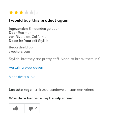
Width
Feels too narrow
3
View On Shoes
Shoes are for Wearing
I would buy this product again
Ingezonden
8 maanden geleden
Door
Ran man
van
Riverside, California
Describe Yourself
Stylish
Beoordeeld op
skechers.com
Stylish, but they are pretty stiff. Need to break them in.Ś
Vertaling weergeven
Meer details
Pluspunten
Laatste regel
Ja, ik zou aanbevelen aan een vriend
Stylish
Was deze beoordeling behulpzaam?
Minpunten
3
2
Need Break In