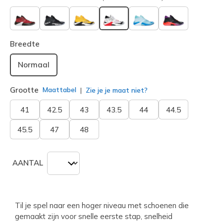
geselecteerd
Breedte
Normaal
Grootte
Maattabel
Zie je je maat niet?
41
42.5
43
43.5
44
44.5
45.5
47
48
AANTAL
Til je spel naar een hoger niveau met schoenen die
gemaakt zijn voor snelle eerste stap, snelheid