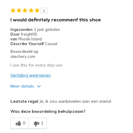
5
I would definitely recommenf this shoe
Ingezonden
1 jaar geleden
Door
freight05
van
Rhode Island
Describe Yourself
Casual
Beoordeeld op
skechers.com
I use this for every day use
Vertaling weergeven
Meer details
Pluspunten
Laatste regel
Ja, ik zou aanbevelen aan een vriend
Attractive Design
Was deze beoordeling behulpzaam?
Breathe Well
0
1
Comfortable