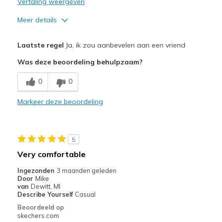
Vertaling weergeven
Meer details
Pluspunten
Laatste regel
Ja, ik zou aanbevelen aan een vriend
Attractive Design
Was deze beoordeling behulpzaam?
Breathe Well
0
0
Comfortable
Markeer deze beoordeling
Durable
Stylish
5
Beste toepassingen
Very comfortable
Casual Wear
Ingezonden
3 maanden geleden
Door
Mike
Going Out
van
Dewitt, MI
Describe Yourself
Casual
Special Occasions
Beoordeeld op
skechers.com
Travel