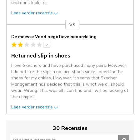
and don't look lik
...
Lees verder recensie
VS
Je
content
De meeste Vond negatieve beoordeling
wordt
2
momenteel
gemigreerd
Returned slip in shoes
naar
I love Skechers and have purchased many pairs. However,
de
I do not like the slip-in no lace shoes since I need the tie
niejee
shoes for my ankles. However, it seems that Skecher
page_id.
Management has decided that this is what we all should
Je
wear. Wrong. This was all I can find and I will be looking at
kunt
the compet
...
de
status
Lees verder recensie
van
je
migratie
30 Recensies
controleren
op