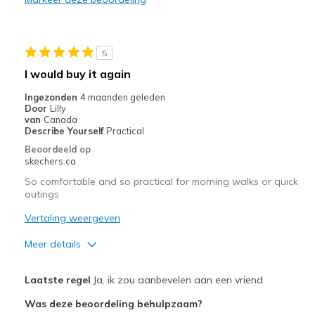
Durable
Stylish
5
Beste toepassingen
I would buy it again
Casual Wear
Ingezonden
4 maanden geleden
Door
Lilly
Going Out
van
Canada
Describe Yourself
Practical
Travel
Beoordeeld op
skechers.ca
Width
Feels true to width
So comfortable and so practical for morning walks or quick
Sizing
Feels true to size
outings
View On Shoes
Shoes are for Wearing
Vertaling weergeven
Meer details
Pluspunten
Laatste regel
Ja, ik zou aanbevelen aan een vriend
Comfortable
Was deze beoordeling behulpzaam?