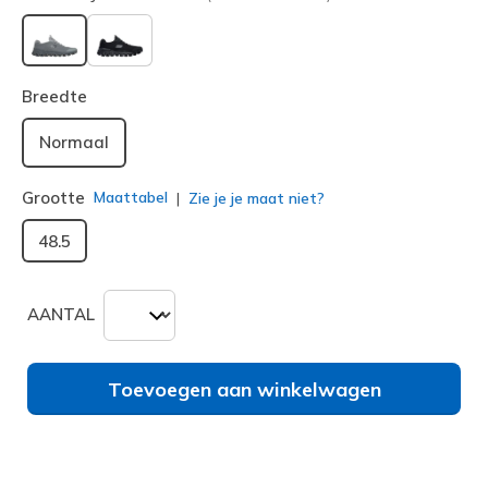
geselecteerd
Breedte
Normaal
Grootte
Maattabel
Zie je je maat niet?
48.5
AANTAL
Toevoegen aan winkelwagen