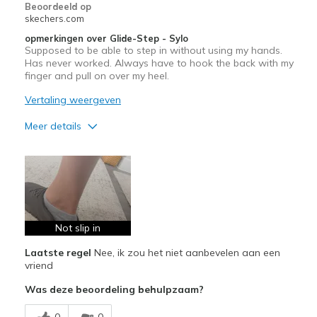
Beoordeeld op
skechers.com
opmerkingen over Glide-Step - Sylo
Supposed to be able to step in without using my hands.
Has never worked. Always have to hook the back with my
finger and pull on over my heel.
Vertaling weergeven
Meer details
Width
Feels true to width
Sizing
Feels true to size
Not slip in
Laatste regel
Nee, ik zou het niet aanbevelen aan een
vriend
Was deze beoordeling behulpzaam?
0
0