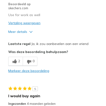
Beoordeeld op
skechers.com
Use for work as well
Vertaling weergeven
Meer details
Pluspunten
Laatste regel
Ja, ik zou aanbevelen aan een vriend
Comfortable
Was deze beoordeling behulpzaam?
Stylish
2
0
Beste toepassingen
Markeer deze beoordeling
Casual Wear
Width
Feels true to width
5
Sizing
Feels true to size
I would buy again
View On Shoes
I'm Into Shoes
Ingezonden
4 maanden geleden