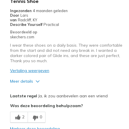
Tennis Shoe
View On Shoes
Shoes are for Wearing
Ingezonden
4 maanden geleden
Door
Lars
van
Radcliff, KY
Describe Yourself
Practical
Beoordeeld op
skechers.com
I wear these shoes on a daily basis. They were comfortable
from the start and did not need any break in. I wanted a
darker colored pair of Glide ins, and these are just perfect,
Thank you so much.
Vertaling weergeven
Meer details
Pluspunten
Laatste regel
Ja, ik zou aanbevelen aan een vriend
Attractive Design
Was deze beoordeling behulpzaam?
Breathe Well
2
0
Comfortable
Markeer deze beoordeling