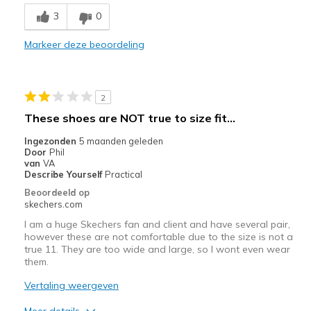
Minpunten
3
0
Wear Out Quickly
Markeer deze beoordeling
Beste toepassingen
Going Out
2
Width
Feels true to width
These shoes are NOT true to size fit...
Sizing
Feels true to size
Ingezonden
5 maanden geleden
View On Shoes
Shoes are for Wearing
Door
Phil
van
VA
Describe Yourself
Practical
Beoordeeld op
skechers.com
I am a huge Skechers fan and client and have several pair,
however these are not comfortable due to the size is not a
true 11. They are too wide and large, so I wont even wear
them.
Vertaling weergeven
Meer details