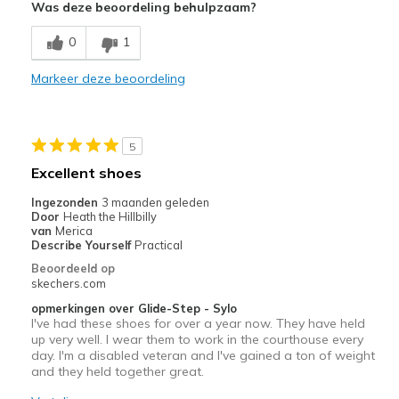
Was deze beoordeling behulpzaam?
Comfortable
0
1
Stylish
Markeer deze beoordeling
Beste toepassingen
Casual Wear
5
Width
Feels true to width
Excellent shoes
Sizing
Feels true to size
Ingezonden
3 maanden geleden
View On Shoes
Shoes are for Wearing
Door
Heath the Hillbilly
van
Merica
Describe Yourself
Practical
Beoordeeld op
skechers.com
opmerkingen over Glide-Step - Sylo
I've had these shoes for over a year now. They have held
up very well. I wear them to work in the courthouse every
day. I'm a disabled veteran and I've gained a ton of weight
and they held together great.