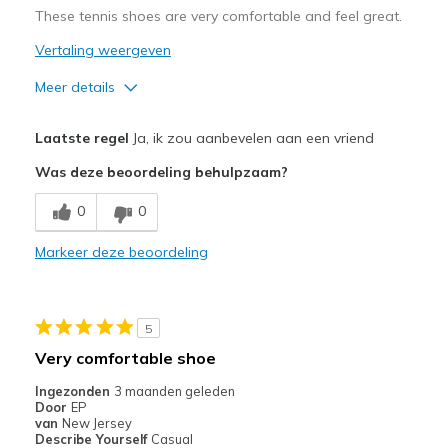
These tennis shoes are very comfortable and feel great.
Width
Feels true to width
Vertaling weergeven
Sizing
Feels true to size
Meer details
View On Shoes
Shoes are for Wearing
Pluspunten
Laatste regel
Ja, ik zou aanbevelen aan een vriend
Attractive Design
Was deze beoordeling behulpzaam?
Breathe Well
0
0
Comfortable
Markeer deze beoordeling
Beste toepassingen
Casual Wear
5
Width
Feels true to width
Very comfortable shoe
Sizing
Feels true to size
Ingezonden
3 maanden geleden
View On Shoes
Shoes are for Wearing
Door
EP
van
New Jersey
Describe Yourself
Casual