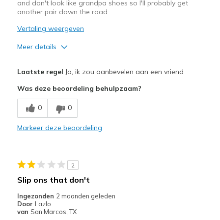
and don't look like grandpa shoes so I'll probably get
another pair down the road.
Vertaling weergeven
Meer details
Pluspunten
Laatste regel
Ja, ik zou aanbevelen aan een vriend
Attractive Design
Was deze beoordeling behulpzaam?
Beste toepassingen
0
0
Casual Wear
Markeer deze beoordeling
Width
Feels true to width
Sizing
Feels true to size
View On Shoes
I'm Into Shoes
2
Slip ons that don't
Ingezonden
2 maanden geleden
Door
Lazlo
van
San Marcos, TX