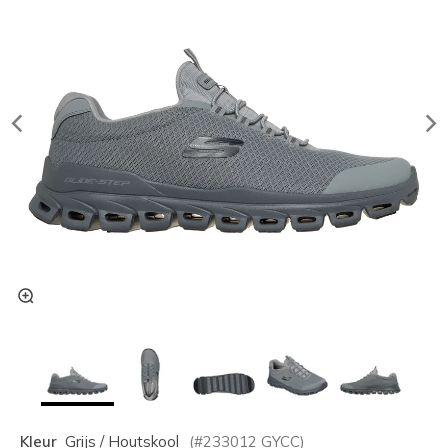
Kleur
Grijs / Houtskool
(#
233012
GYCC
)