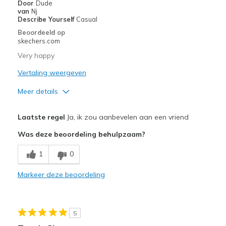
Door
Dude
van
Nj
Describe Yourself
Casual
Beoordeeld op
skechers.com
Very happy
Vertaling weergeven
Meer details
Pluspunten
Laatste regel
Ja, ik zou aanbevelen aan een vriend
Comfortable
Was deze beoordeling behulpzaam?
Stylish
1
0
Beste toepassingen
Markeer deze beoordeling
Casual Wear
Travel
5
Width
Feels true to width