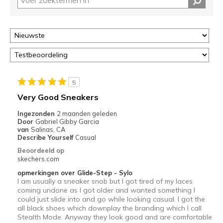
deze
page
of
door
<a
href="javascript:location.href=location.pathname;">hier</a>
de
page
5
met
Very Good Sneakers
de
Ingezonden
2 maanden geleden
migratiegeschiedenis
Door
Gabriel Gibby Garcia
van
van
Salinas, CA
de
Describe Yourself
Casual
page_id
Beoordeeld op
te
skechers.com
bezoeken.
opmerkingen over Glide-Step - Sylo
I am usually a sneaker snob but I got tired of my laces
coming undone as I got older and wanted something I
could just slide into and go while looking casual. I got the
all black shoes which downplay the branding which I call
Stealth Mode. Anyway they look good and are comfortable