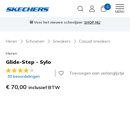
0
Men
MENU
⭐
Skechers VIP:
45 dagen retourrecht voor leden
Meld je aan
⭐

Heren
Schoenen
Sneakers
Casual sneakers
Heren
Glide-Step - Sylo
5 van de 5 klantbeoordelingen
Toevoegen aan verlanglijstje
30 beoordelingen
€ 70,00
inclusief BTW