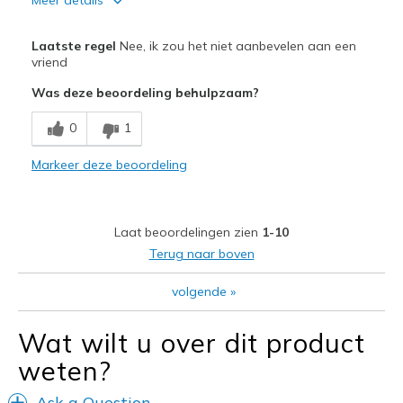
Pluspunten
Laatste regel
Nee, ik zou het niet aanbevelen aan een
Attractive Design
vriend
Was deze beoordeling behulpzaam?
Breathe Well
0
1
Stylish
Markeer deze beoordeling
Beste toepassingen
Casual Wear
Travel
Laat beoordelingen zien
1-10
Terug naar boven
Width
Feels too wide
Sizing
Feels half size too big
volgende
»
View On Shoes
Shoes are for Wearing
Wat wilt u over dit product
weten?
Ask a Question