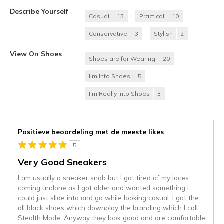
Describe Yourself
Casual
13
Practical
10
Conservative
3
Stylish
2
View On Shoes
Shoes are for Wearing
20
I'm Into Shoes
5
I'm Really Into Shoes
3
Positieve beoordeling met de meeste likes
5
Very Good Sneakers
I am usually a sneaker snob but I got tired of my laces
coming undone as I got older and wanted something I
could just slide into and go while looking casual. I got the
all black shoes which downplay the branding which I call
Stealth Mode. Anyway they look good and are comfortable