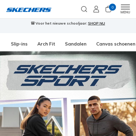
0
Men
MENU
🎒 Voor het nieuwe schooljaar:
SHOP NU
Slip-ins
Arch Fit
Sandalen
Canvas schoenen