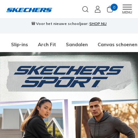
0
Men
MENU
🎒 Voor het nieuwe schooljaar:
SHOP NU
Slip-ins
Arch Fit
Sandalen
Canvas schoenen