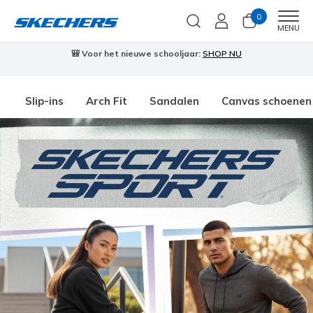
0
Men
MENU
🎒 Voor het nieuwe schooljaar:
SHOP NU
Slip-ins
Arch Fit
Sandalen
Canvas schoenen