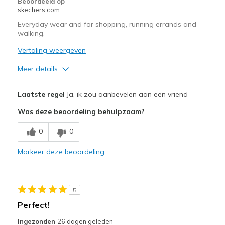
Beoordeeld op
skechers.com
Travel
Everyday wear and for shopping, running errands and
walking.
Width
Feels true to width
Sizing
Feels true to size
Vertaling weergeven
View On Shoes
Shoes are for Wearing
Meer details
Pluspunten
Laatste regel
Ja, ik zou aanbevelen aan een vriend
Attractive Design
Was deze beoordeling behulpzaam?
Breathe Well
0
0
Comfortable
Markeer deze beoordeling
Durable
Stylish
5
Beste toepassingen
Perfect!
Casual Wear
Ingezonden
26 dagen geleden