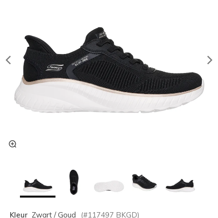
Kleur
Zwart / Goud
(#
117497
BKGD
)