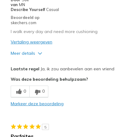
Going Out
van
MN
Describe Yourself
Casual
Travel
Beoordeeld op
skechers.com
Width
Feels true to width
I walk every day and need more cushioning
Sizing
Feels true to size
Vertaling weergeven
View On Shoes
Shoes are for Wearing
Meer details
Pluspunten
Laatste regel
Ja, ik zou aanbevelen aan een vriend
Attractive Design
Was deze beoordeling behulpzaam?
Breathe Well
0
0
Comfortable
Markeer deze beoordeling
Stylish
Minpunten
5
Poor Cushioning
Parfaites