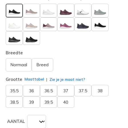
geselecteerd
Breedte
Normaal
Breed
Grootte
Maattabel
Zie je je maat niet?
35.5
36
36.5
37
37.5
38
38.5
39
39.5
40
AANTAL