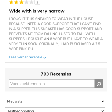
3
momenteel
gemigreerd
Wide with is very narrow
naar
i BOUGHT THIS SNEAKER TO WEAR IN THE HOUSE
de
BECAUSE i NEED A GOOD SUPPORT THAT I CAN'T FIND
niejee
IN A SLIPPER. THIS SNEAKER HAS GOOD SUPPORT AND
page_id.
PREVENTS ME FROM FALLING. I USED TO FALL WITH
Je
SLIPPERS. I BOUGHT AN 8 WIDE BUT I HAVE TO WEAR A
kunt
VERY THIN SOCK. ORIGINALLY, I HAD PURCHASED A 7.5
de
WIDE PINK, BU
...
status
van
Lees verder recensie
je
migratie
controleren
793 Recensies
op
deze
page
of
door
<a
href="javascript:location.href=location.pathname;">hier</a>