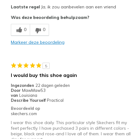
Pluspunten
Laatste regel
Ja, ik zou aanbevelen aan een vriend
Attractive Design
Was deze beoordeling behulpzaam?
Breathe Well
0
0
Comfortable
Markeer deze beoordeling
Stylish
Beste toepassingen
5
Casual Wear
I would buy this shoe again
Travel
Ingezonden
22 dagen geleden
Door
MawMaw53
Width
Feels true to width
van
Louisiana
Describe Yourself
Practical
Sizing
Feels true to size
Beoordeeld op
View On Shoes
Shoes are for Wearing
skechers.com
I wear this shoe daily. This particular style Skechers fit my
feet perfectly. I have purchased 3 pairs in different colors -
beige, black and rose-and I love all of them. I wear them all