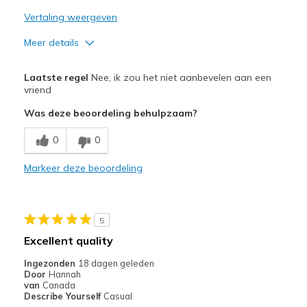
Vertaling weergeven
Meer details
Minpunten
Laatste regel
Nee, ik zou het niet aanbevelen aan een
Need Break In
vriend
Was deze beoordeling behulpzaam?
Poor Cushioning
0
0
Beste toepassingen
Casual Wear
Markeer deze beoordeling
Width
Feels true to width
Sizing
Feels half size too big
5
View On Shoes
Shoes are for Wearing
Excellent quality
Ingezonden
18 dagen geleden
Door
Hannah
van
Canada
Describe Yourself
Casual