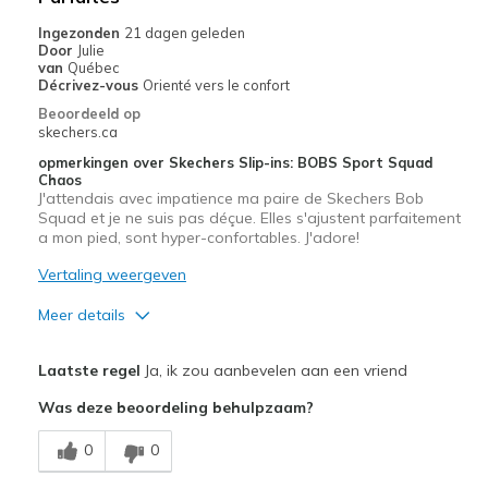
Beste toepassingen
Ingezonden
21 dagen geleden
Door
Julie
Casual Wear
van
Québec
Décrivez-vous
Orienté vers le confort
Width
Feels true to width
Beoordeeld op
Sizing
Feels true to size
skechers.ca
View On Shoes
Shoes are for Wearing
opmerkingen over Skechers Slip-ins: BOBS Sport Squad
Chaos
J'attendais avec impatience ma paire de Skechers Bob
Squad et je ne suis pas déçue. Elles s'ajustent parfaitement
a mon pied, sont hyper-confortables. J'adore!
Vertaling weergeven
Meer details
Pluspunten
Laatste regel
Ja, ik zou aanbevelen aan een vriend
Confortable
Was deze beoordeling behulpzaam?
Correspond bien à la photo
0
0
Design séduisant