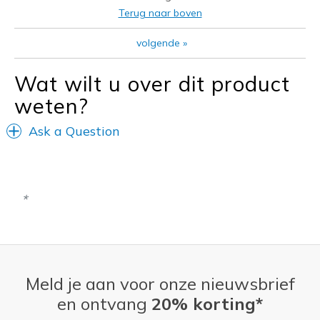
Beste toepassingen
Terug naar boven
Casual Wear
volgende
»
Going Out
Wat wilt u over dit product
Width
Feels true to width
weten?
Sizing
Feels true to size
View On Shoes
Shoes are for Wearing
Ask a Question
Meld je aan voor onze nieuwsbrief
en ontvang
20% korting*