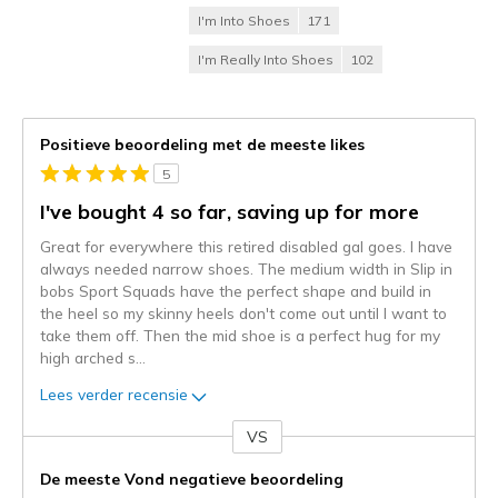
I'm Into Shoes
171
I'm Really Into Shoes
102
Positieve beoordeling met de meeste likes
5
I've bought 4 so far, saving up for more
Great for everywhere this retired disabled gal goes. I have
always needed narrow shoes. The medium width in Slip in
bobs Sport Squads have the perfect shape and build in
the heel so my skinny heels don't come out until I want to
take them off. Then the mid shoe is a perfect hug for my
high arched s
...
Lees verder recensie
VS
Je
content
De meeste Vond negatieve beoordeling
wordt