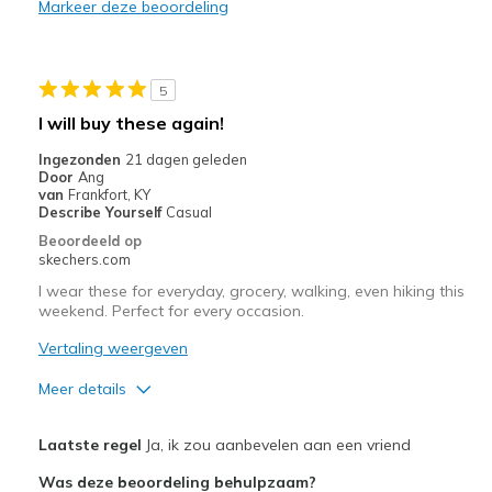
Markeer deze beoordeling
Entrée et sortie faciles
Respire bien
5
Beste toepassingen
I will buy these again!
Pour sortir
Ingezonden
21 dagen geleden
Door
Ang
Quotidien
van
Frankfort, KY
Describe Yourself
Casual
Temps chaud
Beoordeeld op
skechers.com
Taille
Bonne taille
I wear these for everyday, grocery, walking, even hiking this
Largeur
Bonne largeur
weekend. Perfect for every occasion.
Opinion sur
Les chaussures sont faites pour
Vertaling weergeven
Chaussures
être portées
Meer details
Pluspunten
Laatste regel
Ja, ik zou aanbevelen aan een vriend
Attractive Design
Was deze beoordeling behulpzaam?