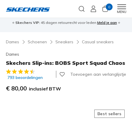
0
Men
MENU
⭐
Skechers VIP:
45 dagen retourrecht voor leden
Meld je aan
⭐
🎁
Dames
Schoenen
Sneakers
Casual sneakers
Dames
Skechers Slip-ins: BOBS Sport Squad Chaos
5 van de 5 klantbeoordelingen
Toevoegen aan verlanglijstje
793 beoordelingen
€ 80,00
inclusief BTW
Best sellers