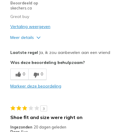
Beoordeeld op
skechers.ca
Great buy
Vertaling weergeven
Meer details
Pluspunten
Laatste regel
Ja, ik zou aanbevelen aan een vriend
Attractive Design
Was deze beoordeling behulpzaam?
Breathe Well
0
0
Comfortable
Markeer deze beoordeling
Durable
Stylish
3
Beste toepassingen
Shoe fit and size were right on
Casual Wear
Ingezonden
20 dagen geleden
Door
Sue