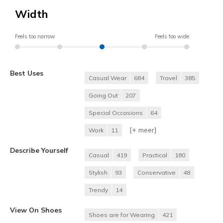
Width
Feels too narrow
Feels too wide
Best Uses
Casual Wear
684
Travel
385
Going Out
207
Special Occasions
64
[+
meer
]
Work
11
Describe Yourself
Casual
419
Practical
180
Stylish
93
Conservative
48
Trendy
14
View On Shoes
Shoes are for Wearing
421