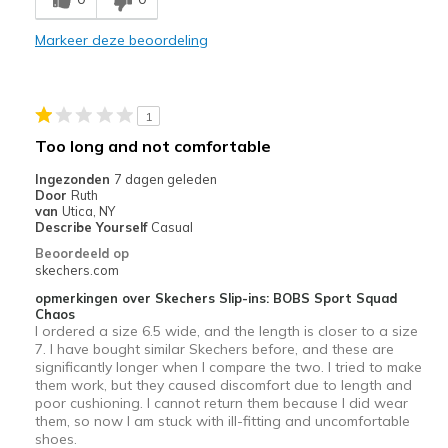
Stylish
Markeer deze beoordeling
Beste toepassingen
Casual Wear
1
Travel
Too long and not comfortable
Width
Feels true to width
Ingezonden
7 dagen geleden
Door
Ruth
Sizing
Feels true to size
van
Utica, NY
View On Shoes
Shoes are for Wearing
Describe Yourself
Casual
Beoordeeld op
skechers.com
opmerkingen over Skechers Slip-ins: BOBS Sport Squad
Chaos
I ordered a size 6.5 wide, and the length is closer to a size
7. I have bought similar Skechers before, and these are
significantly longer when I compare the two. I tried to make
them work, but they caused discomfort due to length and
poor cushioning. I cannot return them because I did wear
them, so now I am stuck with ill-fitting and uncomfortable
shoes.