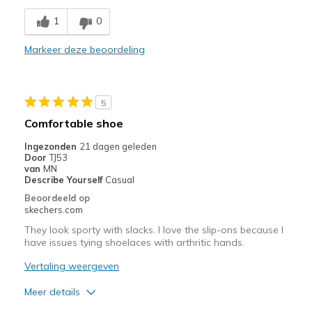
Breathe Well
1
0
Comfortable
Markeer deze beoordeling
Durable
Beste toepassingen
5
Casual Wear
Comfortable shoe
Travel
Ingezonden
21 dagen geleden
Door
TJ53
Width
Feels true to width
van
MN
Describe Yourself
Casual
Sizing
Feels true to size
Beoordeeld op
View On Shoes
Shoes are for Wearing
skechers.com
They look sporty with slacks. I love the slip-ons because I
have issues tying shoelaces with arthritic hands.
Vertaling weergeven
Meer details