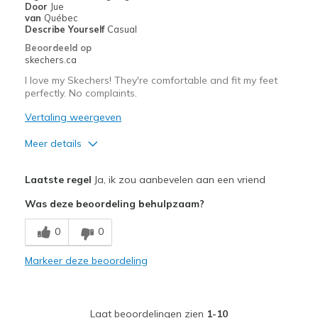
Door
Jue
Travel
van
Québec
Describe Yourself
Casual
Width
Feels true to width
Beoordeeld op
skechers.ca
Sizing
Feels true to size
View On Shoes
I'm Into Shoes
I love my Skechers! They're comfortable and fit my feet
perfectly. No complaints.
Vertaling weergeven
Meer details
Pluspunten
Laatste regel
Ja, ik zou aanbevelen aan een vriend
Attractive Design
Was deze beoordeling behulpzaam?
Breathe Well
0
0
Comfortable
Markeer deze beoordeling
Minpunten
Wear Out Quickly
Laat beoordelingen zien
1-10