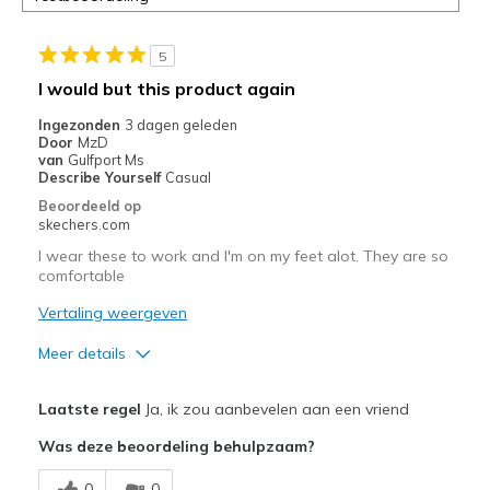
de
page
5
met
de
I would but this product again
migratiegeschiedenis
Ingezonden
3 dagen geleden
van
Door
MzD
de
van
Gulfport Ms
page_id
Describe Yourself
Casual
te
Beoordeeld op
bezoeken.
skechers.com
I wear these to work and I'm on my feet alot. They are so
comfortable
Vertaling weergeven
Meer details
Pluspunten
Laatste regel
Ja, ik zou aanbevelen aan een vriend
Attractive Design
Was deze beoordeling behulpzaam?
Comfortable
0
0