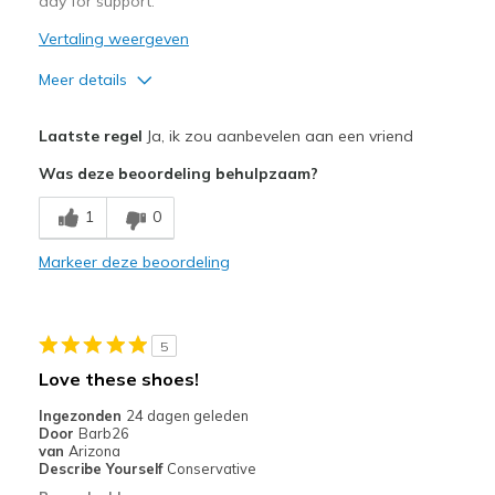
day for support.
Vertaling weergeven
Meer details
Pluspunten
Laatste regel
Ja, ik zou aanbevelen aan een vriend
Attractive Design
Was deze beoordeling behulpzaam?
Breathe Well
1
0
Comfortable
Markeer deze beoordeling
Durable
Stylish
5
Beste toepassingen
Love these shoes!
Casual Wear
Ingezonden
24 dagen geleden
Door
Barb26
Going Out
van
Arizona
Describe Yourself
Conservative
Special Occasions