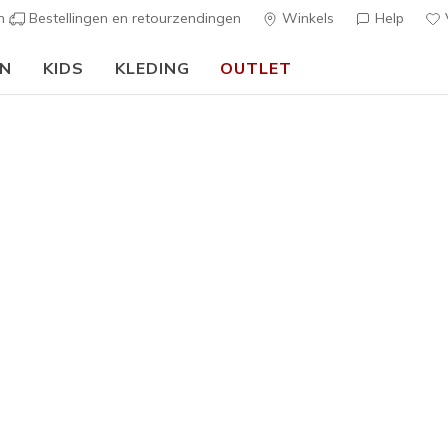
en
Bestellingen en retourzendingen
Winkels
Help
V
EN
KIDS
KLEDING
OUTLET
⭐
Skechers VIP:
45 dagen retourrecht voor leden
Meld je aan
⭐
s
Dames
Bountiful
9
3,9 van de 5 kl
€ 55,00
Kleur
Zwart
(#
1