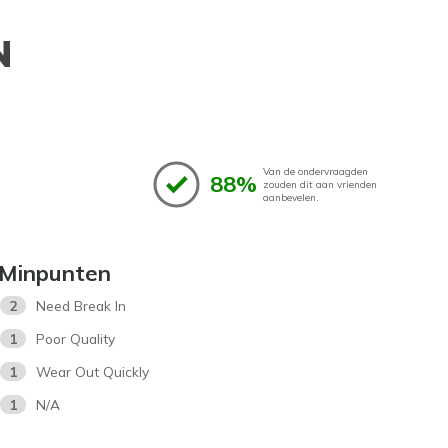
N
Van de ondervraagden
88%
zouden dit aan vrienden
aanbevelen.
Minpunten
2
Need Break In
1
Poor Quality
1
Wear Out Quickly
1
N/A