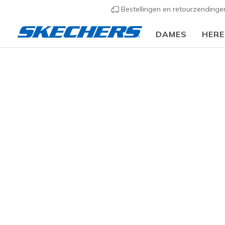
Bestellingen en retourzending
DAMES
HER
Dames
Schoenen
Sneakers
Casual sneaker