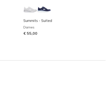
Summits - Suited
Dynam
Dames
Dame
€ 55,00
Prijs 
€ 60,