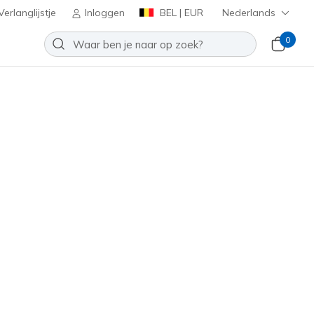
erlanglijstje
Inloggen
BEL | EUR
Nederlands
0
 - Quick Path
Toevoegen aan verlanglijstje
 beoordelingen
antbeoordelingen
inclusief BTW
2607
BBK
)