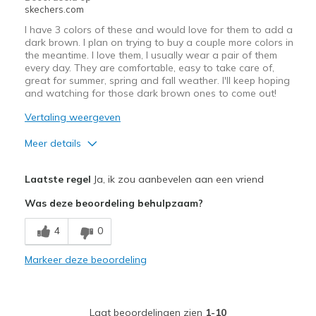
skechers.com
I have 3 colors of these and would love for them to add a
dark brown. I plan on trying to buy a couple more colors in
the meantime. I love them, I usually wear a pair of them
every day. They are comfortable, easy to take care of,
great for summer, spring and fall weather. I'll keep hoping
and watching for those dark brown ones to come out!
Vertaling weergeven
Meer details
Pluspunten
Laatste regel
Ja, ik zou aanbevelen aan een vriend
Attractive Design
Was deze beoordeling behulpzaam?
Breathe Well
4
0
Comfortable
Markeer deze beoordeling
Durable
Stylish
Laat beoordelingen zien
1-10