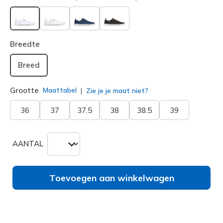
geselecteerd
Breedte
Breed
Grootte
Maattabel
Zie je je maat niet?
36
37
37.5
38
38.5
39
AANTAL
Toevoegen aan winkelwagen