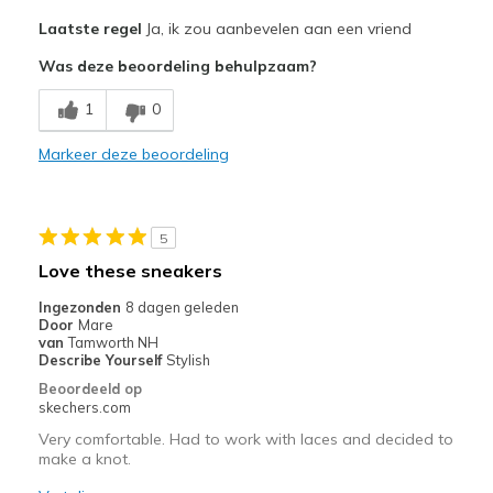
Pluspunten
Laatste regel
Ja, ik zou aanbevelen aan een vriend
Attractive Design
Was deze beoordeling behulpzaam?
Comfortable
1
0
Durable
Markeer deze beoordeling
Stylish
Beste toepassingen
5
Casual Wear
Love these sneakers
Going Out
Ingezonden
8 dagen geleden
Door
Mare
Travel
van
Tamworth NH
Describe Yourself
Stylish
Width
Feels true to width
Beoordeeld op
skechers.com
Sizing
Feels true to size
View On Shoes
I'm Into Shoes
Very comfortable. Had to work with laces and decided to
make a knot.