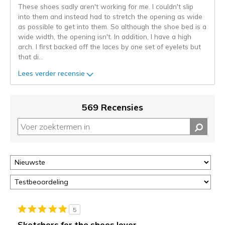
These shoes sadly aren't working for me. I couldn't slip
de
into them and instead had to stretch the opening as wide
niejee
as possible to get into them. So although the shoe bed is a
page_id.
wide width, the opening isn't. In addition, I have a high
Je
arch. I first backed off the laces by one set of eyelets but
kunt
that di
...
de
status
Lees verder recensie
van
je
migratie
569 Recensies
controleren
op
deze
page
of
door
<a
href="javascript:location.href=location.pathname;">hier</a>
de
page
5
met
Sketchers for the shoes lover