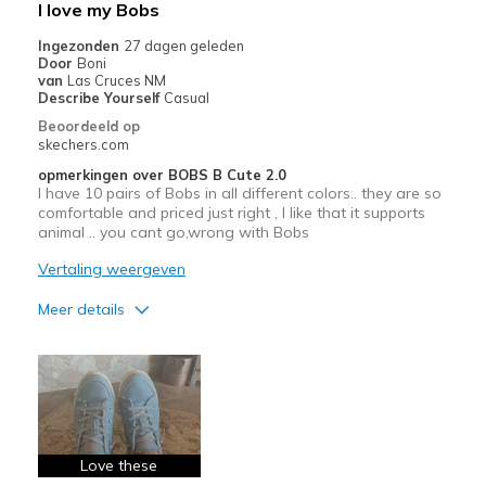
I love my Bobs
Going Out
Ingezonden
27 dagen geleden
Door
Boni
Travel
van
Las Cruces NM
Describe Yourself
Casual
Width
Feels true to width
Beoordeeld op
skechers.com
Sizing
Feels true to size
View On Shoes
Shoes are for Wearing
opmerkingen over BOBS B Cute 2.0
I have 10 pairs of Bobs in all different colors.. they are so
comfortable and priced just right , I like that it supports
animal .. you cant go,wrong with Bobs
Vertaling weergeven
Meer details
Pluspunten
Comfortable
Stylish
Love these
Beste toepassingen