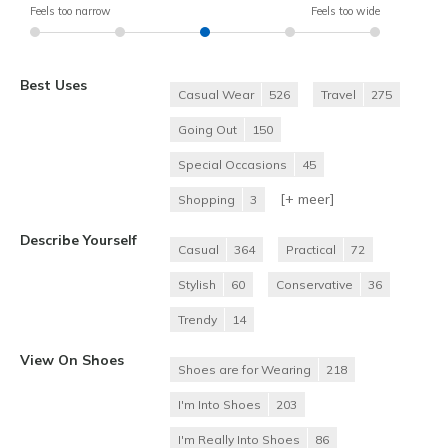
Feels too narrow
Feels too wide
Best Uses
Casual Wear
526
Travel
275
Going Out
150
Special Occasions
45
[+
meer
]
Shopping
3
Describe Yourself
Casual
364
Practical
72
Stylish
60
Conservative
36
Trendy
14
View On Shoes
Shoes are for Wearing
218
I'm Into Shoes
203
I'm Really Into Shoes
86