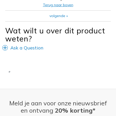
Beste toepassingen
Terug naar boven
Casual Wear
volgende
»
Going Out
Wat wilt u over dit product
Travel
weten?
Width
Feels true to width
Ask a Question
Sizing
Feels true to size
View On Shoes
Shoes are for Wearing
Meld je aan voor onze nieuwsbrief
en ontvang
20% korting*