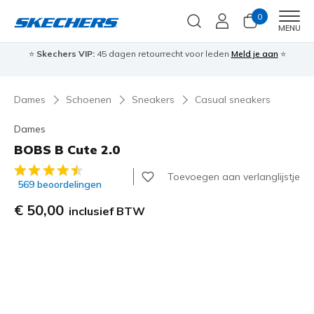
0
Men
MENU
🎁 Meld je aan en ontvang gratis verzending bij bestellingen boven
€99
Meld je aan
🎁
Dames
Schoenen
Sneakers
Casual sneakers
Dames
BOBS B Cute 2.0
3,1 van de 5 klantbeoordelingen
Toevoegen aan verlanglijstje
569 beoordelingen
€ 50,00
inclusief BTW