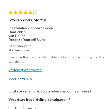
Stylish
5
Beste toepassingen
Stylish and Colorful
Casual Wear
Ingezonden
7 dagen geleden
Door
older
Going Out
van
Florida
Describe Yourself
Stylish
Travel
Beoordeeld op
skechers.com
Width
Feels true to width
I will use this as a comfortable part of my casual day to day
Sizing
Feels true to size
wardrobe.
View On Shoes
I'm Really Into Shoes
Vertaling weergeven
Meer details
Pluspunten
Laatste regel
Ja, ik zou aanbevelen aan een vriend
color
Was deze beoordeling behulpzaam?
Beste toepassingen
1
0