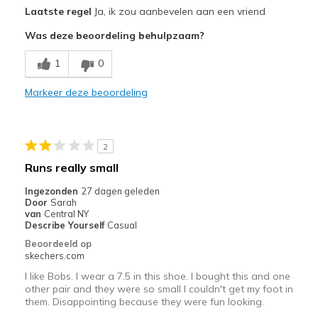
Casual Wear
Laatste regel
Ja, ik zou aanbevelen aan een vriend
Was deze beoordeling behulpzaam?
Width
Feels true to width
Sizing
Feels true to size
1
0
View On Shoes
Shoes are for Wearing
Markeer deze beoordeling
2
Runs really small
Ingezonden
27 dagen geleden
Door
Sarah
van
Central NY
Describe Yourself
Casual
Beoordeeld op
skechers.com
I like Bobs. I wear a 7.5 in this shoe. I bought this and one
other pair and they were so small I couldn't get my foot in
them. Disappointing because they were fun looking.