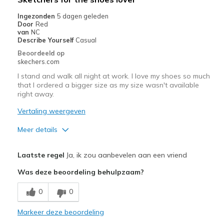
de
Ingezonden
5 dagen geleden
migratiegeschiedenis
Door
Red
van
van
NC
de
Describe Yourself
Casual
page_id
Beoordeeld op
te
skechers.com
bezoeken.
I stand and walk all night at work. I love my shoes so much
that I ordered a bigger size as my size wasn't available
right away.
Vertaling weergeven
Meer details
Pluspunten
Laatste regel
Ja, ik zou aanbevelen aan een vriend
Attractive Design
Was deze beoordeling behulpzaam?
Breathe Well
0
0
Comfortable
Markeer deze beoordeling
Durable