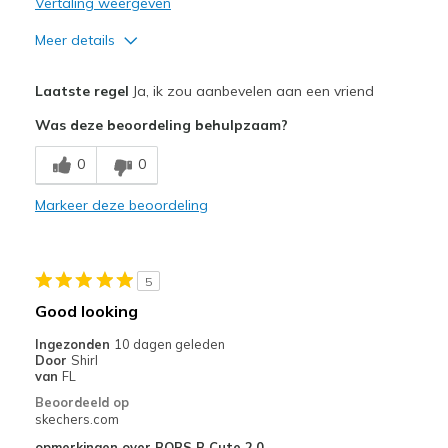
Vertaling weergeven
Meer details
Pluspunten
Laatste regel
Ja, ik zou aanbevelen aan een vriend
Attractive Design
Was deze beoordeling behulpzaam?
Comfortable
0
0
Durable
Markeer deze beoordeling
Stylish
Beste toepassingen
5
Casual Wear
Good looking
Travel
Ingezonden
10 dagen geleden
Door
Shirl
Sizing
Feels half size too small
van
FL
View On Shoes
I'm Into Shoes
Beoordeeld op
skechers.com
opmerkingen over BOBS B Cute 2.0