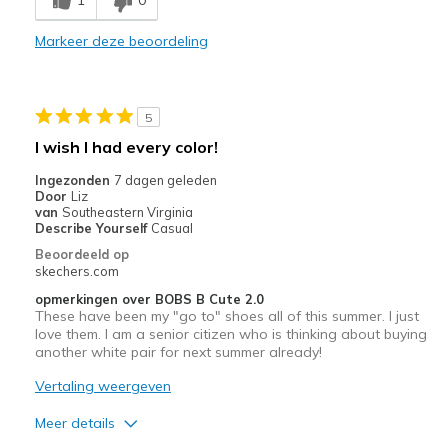
Casual Wear
Markeer deze beoordeling
Width
Feels true to width
Sizing
Feels true to size
View On Shoes
I'm Into Shoes
5
I wish I had every color!
Ingezonden
7 dagen geleden
Door
Liz
van
Southeastern Virginia
Describe Yourself
Casual
Beoordeeld op
skechers.com
opmerkingen over BOBS B Cute 2.0
These have been my "go to" shoes all of this summer. I just
love them. I am a senior citizen who is thinking about buying
another white pair for next summer already!
Vertaling weergeven
Meer details