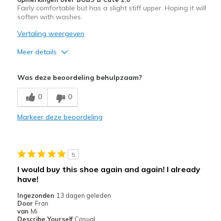
Fairly comfortable but has a slight stiff upper. Hoping it will
soften with washes.
Vertaling weergeven
Meer details
Pluspunten
Was deze beoordeling behulpzaam?
Attractive Design
0
0
Width
Feels true to width
Markeer deze beoordeling
Sizing
Feels true to size
5
I would buy this shoe again and again! I already
have!
Ingezonden
13 dagen geleden
Door
Fran
van
Mi
Describe Yourself
Casual