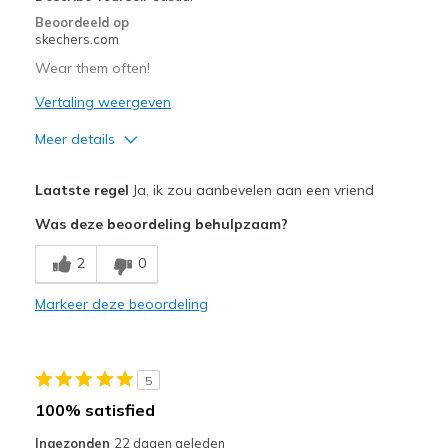
Beoordeeld op
skechers.com
Wear them often!
Vertaling weergeven
Meer details
Pluspunten
Laatste regel
Ja, ik zou aanbevelen aan een vriend
Attractive Design
Was deze beoordeling behulpzaam?
Breathe Well
2
0
Comfortable
Markeer deze beoordeling
Durable
Stylish
5
Beste toepassingen
100% satisfied
Casual Wear
Ingezonden
22 dagen geleden