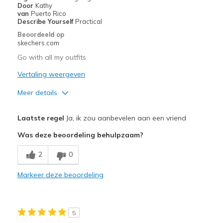
Door
Kathy
Going Out
van
Puerto Rico
Describe Yourself
Practical
Travel
Beoordeeld op
skechers.com
Width
Feels true to width
Go with all my outfits
Sizing
Feels true to size
Vertaling weergeven
View On Shoes
I'm Really Into Shoes
Meer details
Pluspunten
Laatste regel
Ja, ik zou aanbevelen aan een vriend
Breathe Well
Was deze beoordeling behulpzaam?
Comfortable
2
0
Durable
Markeer deze beoordeling
Stylish
Beste toepassingen
5
Casual Wear