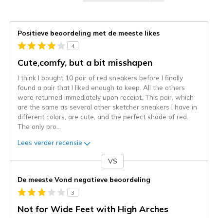
Positieve beoordeling met de meeste likes
4
Cute,comfy, but a bit misshapen
I think I bought 10 pair of red sneakers before I finally
found a pair that I liked enough to keep. All the others
were returned immediately upon receipt. This pair, which
are the same as several other sketcher sneakers I have in
different colors, are cute, and the perfect shade of red.
The only pro
...
Lees verder recensie
VS
Je
content
De meeste Vond negatieve beoordeling
wordt
3
momenteel
gemigreerd
Not for Wide Feet with High Arches
naar