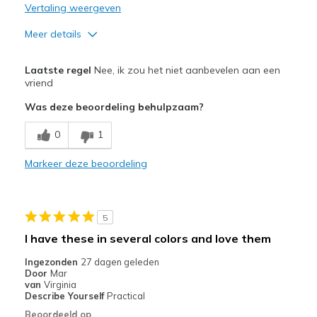
Vertaling weergeven
Meer details
Pluspunten
Laatste regel
Nee, ik zou het niet aanbevelen aan een
Attractive Design
vriend
Was deze beoordeling behulpzaam?
Width
Feels too narrow
Sizing
Feels full size too small
0
1
View On Shoes
I'm Into Shoes
Markeer deze beoordeling
5
I have these in several colors and love them
Ingezonden
27 dagen geleden
Door
Mar
van
Virginia
Describe Yourself
Practical
Beoordeeld op