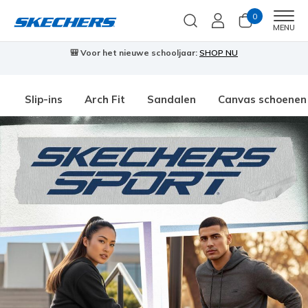
0
Men
MENU
🎒 Voor het nieuwe schooljaar:
SHOP NU
Slip-ins
Arch Fit
Sandalen
Canvas schoenen