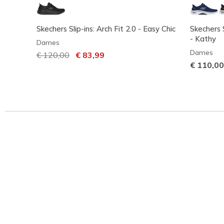
Skechers Slip-ins: Arch Fit 2.0 - Easy Chic
Skechers 
- Kathy
Dames
Dames
Prijs verlaagd van
€ 120,00
naar
€ 83,99
€ 110,00