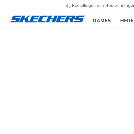
Bestellingen en retourzending
DAMES
HER
Dames
Schoenen
Sneakers
Casual sneaker