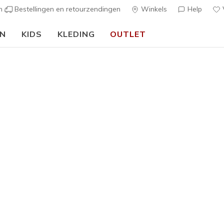
en
Bestellingen en retourzendingen
Winkels
Help
V
EN
KIDS
KLEDING
OUTLET
⭐
Skechers VIP:
45 dagen retourrecht voor leden
Meld je aan
⭐
s
Dames
Skechers S
Motion
1
5 van de 5 klan
€ 120,0