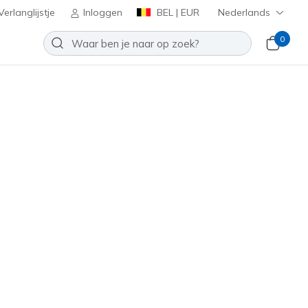
erlanglijstje
Inloggen
BEL | EUR
Nederlands
0
lip-ins: Arch Fit 2.0 - Bold
Toevoegen aan verlanglijstje
 beoordeling
tbeoordelingen
0
inclusief BTW