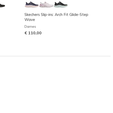
Skechers Slip-ins: Arch Fit Glide-Step
Skeche
Wave
Dame
Dames
€ 140
€ 110,00