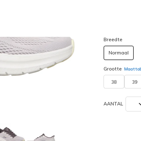
Kleur
Licht Mau
geselecte
Breedte
Normaal
Grootte
Maatta
38
39
AANTAL