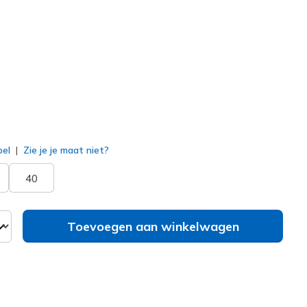
ve
(#
150338
LTMV
)
erd
bel
Zie je je maat niet?
40
Toevoegen aan winkelwagen