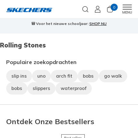
0
Men
MENU
🎒 Voor het nieuwe schooljaar:
SHOP NU
Rolling Stones
Populaire zoekopdrachten
slip ins
uno
arch fit
bobs
go walk
bobs
slippers
waterproof
Ontdek Onze Bestsellers