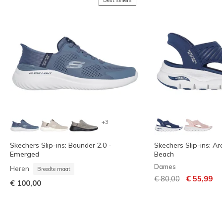
Best sellers
+3
Skechers Slip-ins: Bounder 2.0 -
Skechers Slip-ins: Arc
Emerged
Beach
Dames
Heren
Breedte maat
Prijs verlaagd van
naar
€ 80,00
€ 55,99
€ 100,00