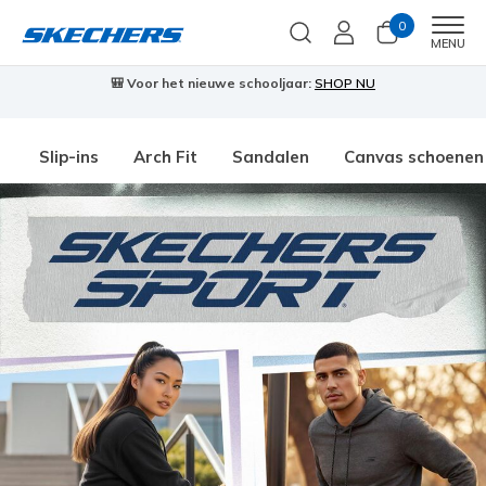
0
Men
MENU
🎒 Voor het nieuwe schooljaar:
SHOP NU
Slip-ins
Arch Fit
Sandalen
Canvas schoenen