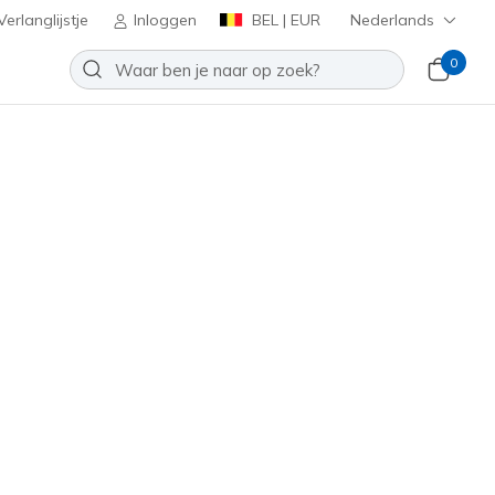
erlanglijstje
Inloggen
BEL | EUR
Nederlands
0
oenen
Sport