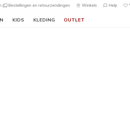
en
Bestellingen en retourzendingen
Winkels
Help
V
EN
KIDS
KLEDING
OUTLET
🎒 Voor het nieuwe schooljaar:
SHOP NU
h Fit
Sandalen
Canvas sch