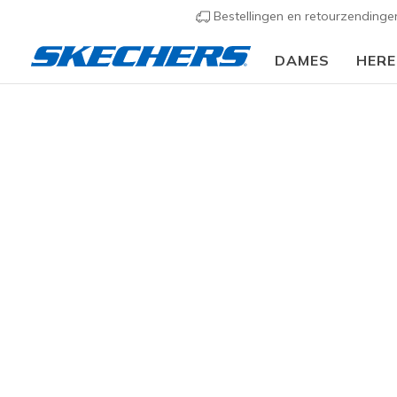
Bestellingen en retourzending
DAMES
HER
Slip-ins
Arc