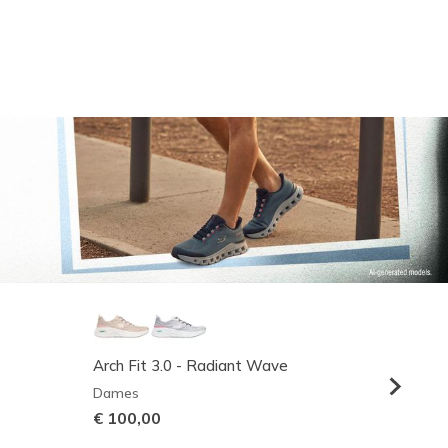
Arch Fit 3.0 - Radiant Wave
Relaxed
Dames
Heren
€ 100,00
€ 95,0