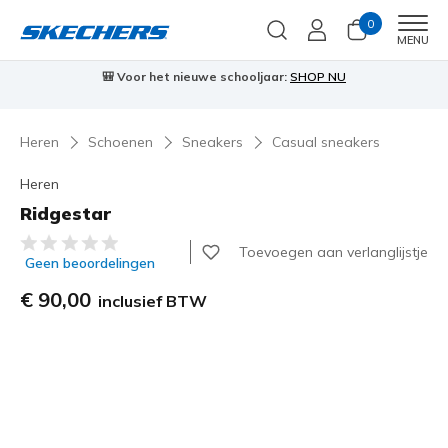
0
Men
MENU
🎒 Voor het nieuwe schooljaar:
SHOP NU
Heren
Schoenen
Sneakers
Casual sneakers
Heren
Ridgestar
3,5 van de 5 klantbeoordelingen
Toevoegen aan verlanglijstje
Geen beoordelingen
€ 90,00
inclusief BTW