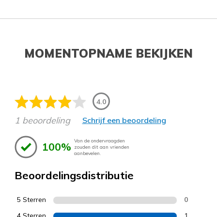
MOMENTOPNAME BEKIJKEN
4.0
1 beoordeling
Schrijf een beoordeling
Van de ondervraagden
100%
zouden dit aan vrienden
aanbevelen.
Beoordelingsdistributie
5 Sterren
0
4 Sterren
1