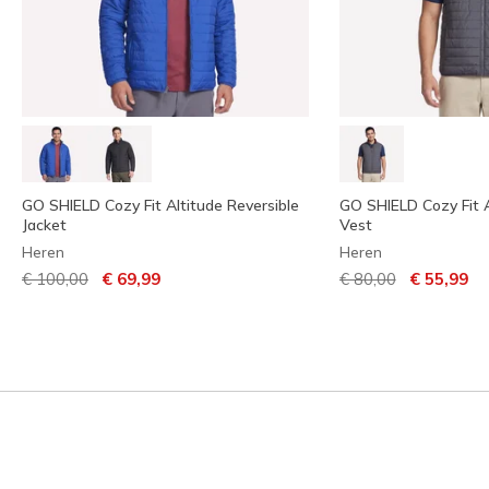
GO SHIELD Cozy Fit Altitude Reversible
GO SHIELD Cozy Fit A
Jacket
Vest
Heren
Heren
Prijs verlaagd van
naar
Prijs verlaagd van
naar
€ 100,00
€ 69,99
€ 80,00
€ 55,99