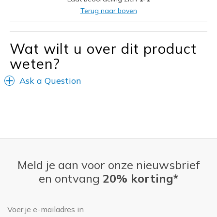
Color shown on product info does not match!
Terug naar boven
Beste toepassingen
Casual Wear
Wat wilt u over dit product
weten?
Travel
Ask a Question
Width
Feels true to width
Sizing
Feels true to size
View On Shoes
Shoes are for Wearing
Meld je aan voor onze nieuwsbrief
en ontvang
20% korting*
E-mailadres