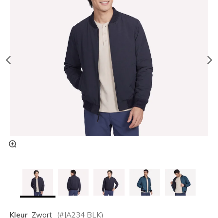
Kleur
Zwart
(#
JA234
BLK
)