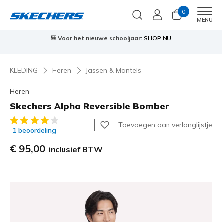
0
Men
MENU
🎒 Voor het nieuwe schooljaar:
SHOP NU
KLEDING
Heren
Jassen & Mantels
Heren
Skechers Alpha Reversible Bomber
4,5 van de 5 klantbeoordelingen
Toevoegen aan verlanglijstje
1 beoordeling
€ 95,00
inclusief BTW