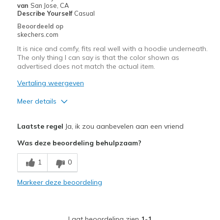
van
San Jose, CA
Describe Yourself
Casual
Beoordeeld op
skechers.com
It is nice and comfy, fits real well with a hoodie underneath.
The only thing I can say is that the color shown as
advertised does not match the actual item.
Vertaling weergeven
Meer details
Pluspunten
Laatste regel
Ja, ik zou aanbevelen aan een vriend
Attractive Design
Was deze beoordeling behulpzaam?
Comfortable
1
0
Durable
Markeer deze beoordeling
Stylish
Minpunten
Laat beoordeling zien
1-1