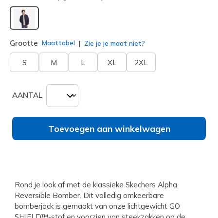
geselecteerd
Grootte
Maattabel
Zie je je maat niet?
S
M
L
XL
2XL
AANTAL
Toevoegen aan winkelwagen
Rond je look af met de klassieke Skechers Alpha
Reversible Bomber. Dit volledig omkeerbare
bomberjack is gemaakt van onze lichtgewicht GO
SHIELD™-stof en voorzien van steekzakken op de