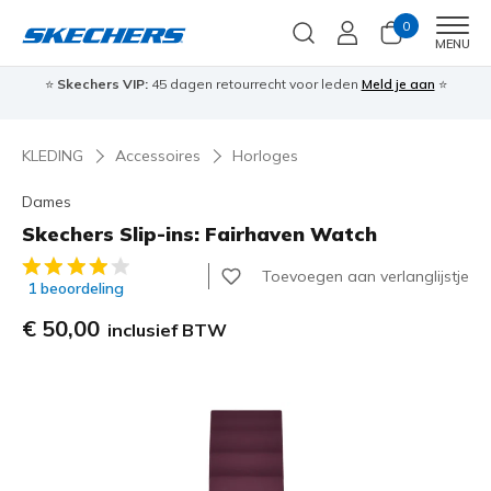
0
Men
MENU
⭐
Skechers VIP:
45 dagen retourrecht voor leden
Meld je aan
⭐
🎁
KLEDING
Accessoires
Horloges
Dames
Skechers Slip-ins: Fairhaven Watch
5 van de 5 klantbeoordelingen
Toevoegen aan verlanglijstje
1 beoordeling
€ 50,00
inclusief BTW