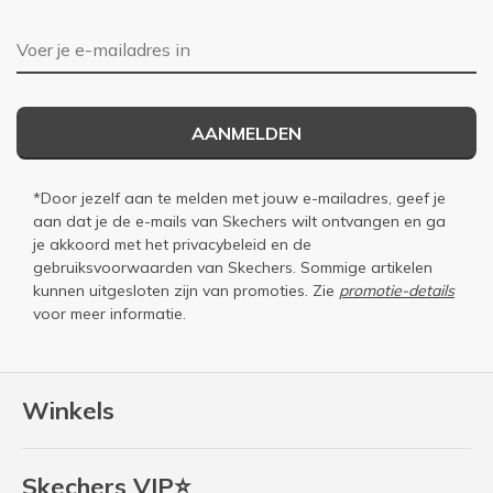
Taille
Bonne taille
Largeur
Bonne largeur
E-mailadres
AANMELDEN
*Door jezelf aan te melden met jouw e-mailadres, geef je
aan dat je de e-mails van Skechers wilt ontvangen en ga
je akkoord met het
privacybeleid
en de
gebruiksvoorwaarden
van Skechers. Sommige artikelen
kunnen uitgesloten zijn van promoties. Zie
promotie-details
voor meer informatie.
Winkels
Skechers VIP⭐