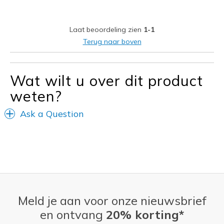
Rayure après 3 jours de port continue
Laat beoordeling zien
1-1
Beste toepassingen
Terug naar boven
Au bureau
Douche/Bain
Wat wilt u over dit product
weten?
Pour des occasions spéciales
Pour faire du sport
Ask a Question
Pour sortir
Quotidien
Temps chaud
Temps froid
Meld je aan voor onze nieuwsbrief
Voyage
en ontvang
20% korting*