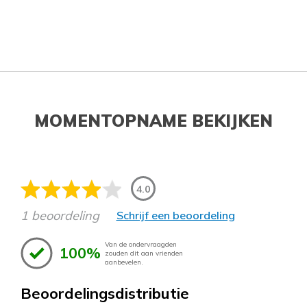
MOMENTOPNAME BEKIJKEN
4.0
1 beoordeling
Schrijf een beoordeling
Van de ondervraagden
100%
zouden dit aan vrienden
aanbevelen.
Beoordelingsdistributie