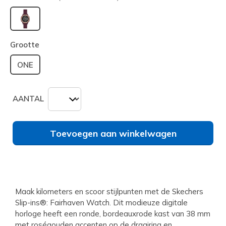
geselecteerd
Grootte
ONE
AANTAL
Toevoegen aan winkelwagen
Maak kilometers en scoor stijlpunten met de Skechers
Slip-ins®: Fairhaven Watch. Dit modieuze digitale
horloge heeft een ronde, bordeauxrode kast van 38 mm
met roségouden accenten op de draairing en