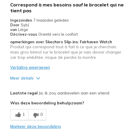
Correspond à mes besoins sauf le bracelet qui ne
tient pas
Ingezonden
7 maanden geleden
Door
SybJ
van
Liège
Décrivez-vous
Orienté vers le confort
opmerkingen over Skechers Slip-ins: Fairhaven Watch
Produit qui correspond tout à fait à ce que je cherchais
mais gros bémol sur le bracelet que je vais devoir changer
car trop embêtée, risque de perdre la montre.
Vertaling weergeven
Meer details
Pluspunten
Laatste regel
Ja, ik zou aanbevelen aan een vriend
Design séduisant
Was deze beoordeling behulpzaam?
Fonctionnalités
1
0
Minpunten
Markeer deze beoordeling
Bracelet aimanté se détache ou se desserre