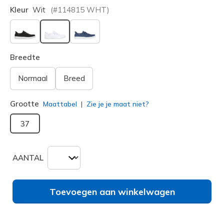
Kleur
Wit
(#
114815
WHT
)
geselecteerd
Breedte
Normaal
Breed
Grootte
Maattabel
Zie je je maat niet?
37
AANTAL
Toevoegen aan winkelwagen