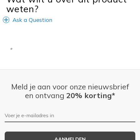
weten?
View On Shoes
Shoes are for Wearing
Ask a Question
Meld je aan voor onze nieuwsbrief
en ontvang
20% korting*
E-mailadres
AANMELDEN