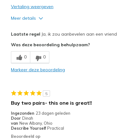
Vertaling weergeven
Meer details
Pluspunten
Laatste regel
Ja, ik zou aanbevelen aan een vriend
Attractive Design
Was deze beoordeling behulpzaam?
Breathe Well
0
0
Comfortable
Markeer deze beoordeling
Durable
Stylish
5
Beste toepassingen
Buy two pairs- this one is great!!
Casual Wear
Ingezonden
23 dagen geleden
Door
Dinah
Going Out
van
New Albany, Ohio
Describe Yourself
Practical
Special Occasions
Beoordeeld op