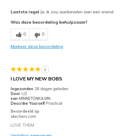
Pluspunten
Laatste regel
Ja, ik zou aanbevelen aan een vriend
Attractive Design
Was deze beoordeling behulpzaam?
Comfortable
0
0
Stylish
Markeer deze beoordeling
Beste toepassingen
Casual Wear
5
Travel
I LOVE MY NEW BOBS
Width
Feels true to width
Ingezonden
26 dagen geleden
Door
LIZ
Sizing
Feels true to size
van
MINNETONKA MN
View On Shoes
Shoes are for Wearing
Describe Yourself
Practical
Beoordeeld op
skechers.com
LOVE THEM
Vertaling weergeven