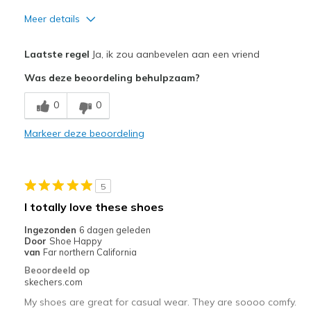
Meer details
Pluspunten
Laatste regel
Ja, ik zou aanbevelen aan een vriend
Attractive Design
Was deze beoordeling behulpzaam?
Comfortable
0
0
Stylish
Markeer deze beoordeling
Beste toepassingen
Casual Wear
5
Travel
I totally love these shoes
Width
Feels true to width
Ingezonden
6 dagen geleden
Door
Shoe Happy
Sizing
Feels true to size
van
Far northern California
View On Shoes
I'm Into Shoes
Beoordeeld op
skechers.com
My shoes are great for casual wear. They are soooo comfy.