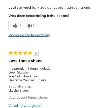
Pluspunten
Laatste regel
Ja, ik zou aanbevelen aan een vriend
Attractive Design
Was deze beoordeling behulpzaam?
Comfortable
0
0
Stylish
Markeer deze beoordeling
Beste toepassingen
Casual Wear
5
Travel
Love these shoes
Width
Feels true to width
Ingezonden
5 dagen geleden
Door
Sketchy
Sizing
Feels true to size
van
Columbus Ohio
View On Shoes
Shoes are for Wearing
Describe Yourself
Casual
Beoordeeld op
skechers.com
Cute casual tennis shoes
Vertaling weergeven