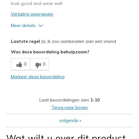
look good and wear well
Vertaling weergeven
Meer details
Pluspunten
Laatste regel
Ja, ik zou aanbevelen aan een vriend
Attractive Design
Was deze beoordeling behulpzaam?
Breathe Well
0
0
Comfortable
Markeer deze beoordeling
Durable
Stylish
Laat beoordelingen zien
1-10
Beste toepassingen
Terug naar boven
Casual Wear
volgende
»
Width
Feels true to width
Wat wilt u over dit product
Sizing
Feels half size too small