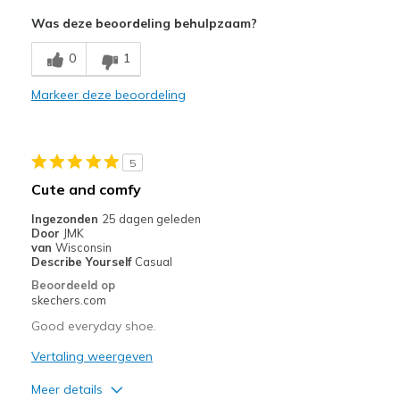
Pluspunten
Was deze beoordeling behulpzaam?
Comfortable
0
1
Minpunten
Markeer deze beoordeling
Need Break In
Wear Out Quickly
5
Beste toepassingen
Cute and comfy
Casual Wear
Ingezonden
25 dagen geleden
Door
JMK
Width
Feels true to width
van
Wisconsin
Sizing
Feels half size too big
Describe Yourself
Casual
View On Shoes
Shoes are for Wearing
Beoordeeld op
skechers.com
Good everyday shoe.
Vertaling weergeven
Meer details