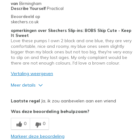
Width
Feels true to width
van
Birmingham
Describe Yourself
Practical
Sizing
Feels true to size
Beoordeeld op
View On Shoes
Shoes are for Wearing
skechers.co.uk
opmerkingen over Skechers Slip-ins: BOBS Skip Cute - Keep
It Sweet
Love these pumps I own 2 black and one blue, they are very
comfortable, nice and roomy, my blue ones seem slightly
bigger than my black ones but not too big, they're very easy
to slip on and they last ages. My only complaint would be
there are not enough colours, I'd love a brown colour.
Vertaling weergeven
Meer details
Pluspunten
Laatste regel
Ja, ik zou aanbevelen aan een vriend
Attractive Design
Was deze beoordeling behulpzaam?
Comfortable
0
0
Durable
Markeer deze beoordeling