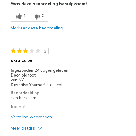
Was deze beoordeling behulpzaam?
Breathe Well
1
0
Comfortable
Markeer deze beoordeling
Durable
Stylish
3
Beste toepassingen
skip cute
Casual Wear
Ingezonden
24 dagen geleden
Door
big foot
Travel
van
NY
Describe Yourself
Practical
Width
Feels true to width
Beoordeeld op
skechers.com
Sizing
Feels true to size
View On Shoes
I'm Into Shoes
too hot
Vertaling weergeven
Meer details