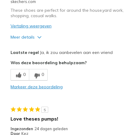
skechers.com
Travel
These shoes are perfect for around the house,yard work,
shopping, casual walks.
Width
Feels true to width
Sizing
Feels true to size
Vertaling weergeven
View On Shoes
I'm Really Into Shoes
Meer details
Pluspunten
Laatste regel
Ja, ik zou aanbevelen aan een vriend
Attractive Design
Was deze beoordeling behulpzaam?
Comfortable
0
0
Durable
Markeer deze beoordeling
Stylish
Beste toepassingen
5
Casual Wear
Love theses pumps!
Travel
Ingezonden
24 dagen geleden
Door
Kez