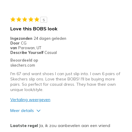
Stylish
Minpunten
5
Need more colours
Love this BOBS look
Beste toepassingen
Ingezonden
24 dagen geleden
Door
CG
Casual Wear
van
Parowan, UT
Describe Yourself
Casual
Travel
Beoordeeld op
skechers.com
Walking the dog
I'm 67 and want shoes I can just slip into. I own 6 pairs of
Skechers slip ons. Love these BOBS! I'll be buying more
Width
Feels true to width
pairs. So perfect for casual dress. They have their own
Sizing
Feels true to size
unique look/style.
View On Shoes
Shoes are for Wearing
Vertaling weergeven
Meer details
Pluspunten
Laatste regel
Ja, ik zou aanbevelen aan een vriend
Attractive Design