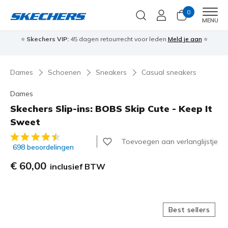
0
Men
MENU
⭐
Skechers VIP:
45 dagen retourrecht voor leden
Meld je aan
⭐
🎁
Dames
Schoenen
Sneakers
Casual sneakers
Dames
Skechers Slip-ins: BOBS Skip Cute - Keep It
Sweet
4,7 van de 5 klantbeoordelingen
Toevoegen aan verlanglijstje
698 beoordelingen
€ 60,00
inclusief BTW
Best sellers